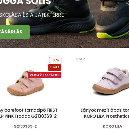
UGGA SOLIS
ISKOLÁBA ÉS A JÁTÉKTÉRRE
VÁSÁRLÁS
8 szín
-0%
SUN25
UTOLSÓ RAKTÁRON
y barefoot tornacipő FIRST
Lányok mezítlábas to
EP PINK Froddo G2130369-2
KORO LILA Prosthetics 
G2130369-2
KORO LILA