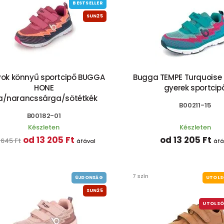
BESTSELLER
SUN25
ok könnyű sportcipő BUGGA
Bugga TEMPE Turquoise 
HONE
gyerek sportcip
la/narancssárga/sötétkék
B00211-15
B00182-01
Készleten
Készleten
od 13 205 Ft
od 13 205 Ft
 645 Ft
áfával
áfá
7 szín
ÚJDONSÁG
UTOLS
SUN25
UTOLSÓ