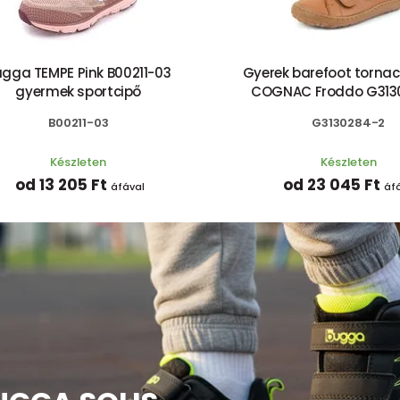
ugga TEMPE Pink B00211-03
Gyerek barefoot tornac
gyermek sportcipő
COGNAC Froddo G313
B00211-03
G3130284-2
Készleten
Készleten
od 13 205 Ft
od 23 045 Ft
áfával
áf