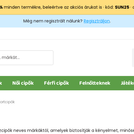
 %
minden termékre, beleértve az akciós árukat is · kód:
SUN25
· 
Még nem regisztrált nálunk?
Regisztráljon
.
k
Női cipők
Férfi cipők
Felnőtteknek
Játék
ortcipők
szcipők neves márkáktól, amelyek biztosítják a kényelmet, min