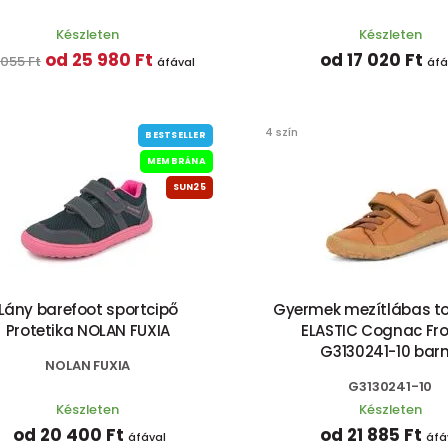
Készleten
Készleten
od 25 980 Ft
od 17 020 Ft
 055 Ft
áfával
áfá
4 szín
BESTSELLER
MEMBRÁNA
SUN25
Lány barefoot sportcipő
Gyermek mezítlábas t
Protetika NOLAN FUXIA
ELASTIC Cognac Fr
G3130241-10 bar
NOLAN FUXIA
G3130241-10
Készleten
Készleten
od 20 400 Ft
od 21 885 Ft
áfával
áfá