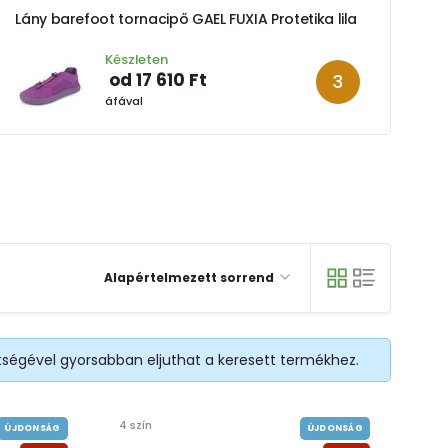
Lány barefoot tornacipő GAEL FUXIA Protetika lila
Készleten
od 17 610 Ft
áfával
Alapértelmezett sorrend
ítségével gyorsabban eljuthat a keresett termékhez.
4 szín
ÚJDONSÁG
ÚJDONSÁG