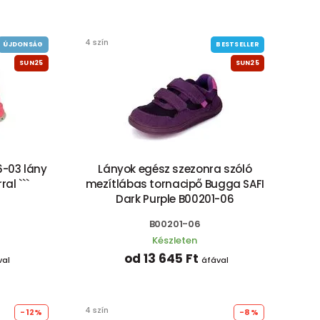
4 szín
ÚJDONSÁG
BESTSELLER
SUN25
SUN25
-03 lány
Lányok egész szezonra szóló
al ```
mezítlábas tornacipő Bugga SAFI
Dark Purple B00201-06
B00201-06
Készleten
od 13 645 Ft
val
áfával
4 szín
-12%
-8%