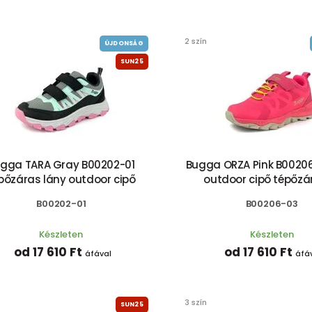
2 szín
ÚJDONSÁG
SUN25
gga TARA Gray B00202-01
Bugga ORZA Pink B00206
pőzáras lány outdoor cipő
outdoor cipő tépőzárr
B00202-01
B00206-03
Készleten
Készleten
od 17 610 Ft
od 17 610 Ft
áfával
áfá
3 szín
SUN25