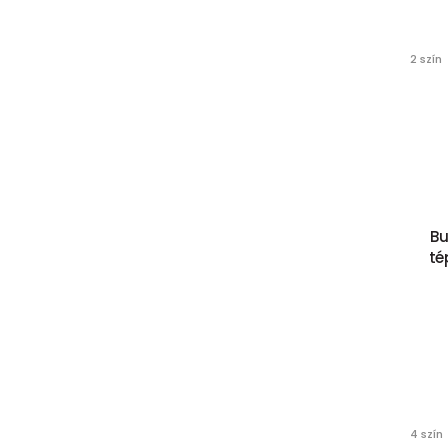
2 szín
Bu
té
4 szín