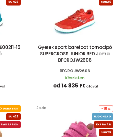
SUN25
SUN25
B00211-15
Gyerek sport barefoot tornacipő
ő
SUPERCROSS JUNIOR RED Joma
BFCROJW2606
BFCROJW2606
Készleten
od 14 835 Ft
val
áfával
2 szín
-15%
Ó DARABOK
SUN25
ÚJDONSÁG
 RAKTÁRON
EXTRA ÁR
SUN25