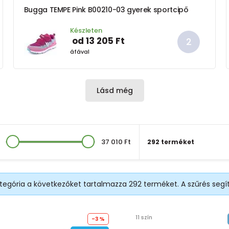
Bugga TEMPE Pink B00210-03 gyerek sportcipő
Készleten
od 13 205 Ft
áfával
Lásd még
37 010 Ft
292 terméket
ategória a következőket tartalmazza 292 terméket. A szűrés seg
11 szín
-3%