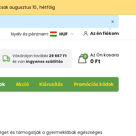
csak augusztus 10., hétfőig
Az én fiókom
Nyelv és pénznem
HUF
Az Ön kosara
Vásároljon további
29 667 Ft
0
0 Ft
és van
ingyenes szállítás
ok
Akció
Kiárusítás
Promóciós kódok
őséget és támogatják a gyermeklábak egészséges