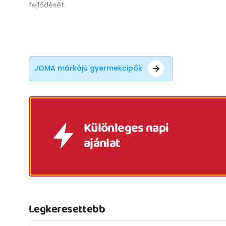
fejlődését.
JOMA márkájú gyermekcipők
Különleges napi
ajánlat
Legkeresettebb