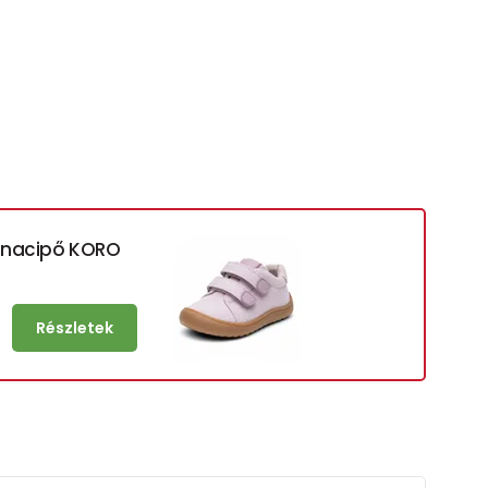
rnacipő KORO
Részletek