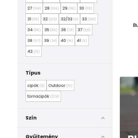
27
28
29
30
(104)
(106)
(116)
(119)
31
32
32/33
33
(116)
(133)
(4)
(108)
B
34
35
36
37
(116)
(110)
(79)
(58)
38
39
40
41
(57)
(24)
(19)
(9)
42
(10)
Típus
cipők
Outdoor
(8)
(10)
tornacipők
(274)
Szín
Gyűjtemény