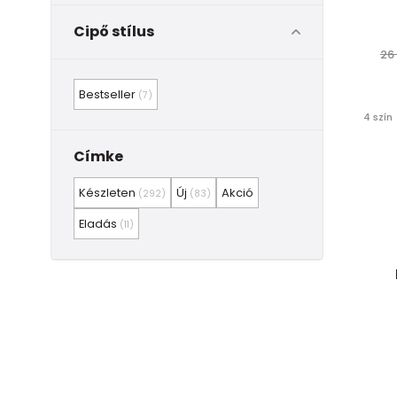
Cipő stílus
26
Bestseller
(7)
4 szín
Címke
Készleten
Új
Akció
(292)
(83)
Eladás
(11)