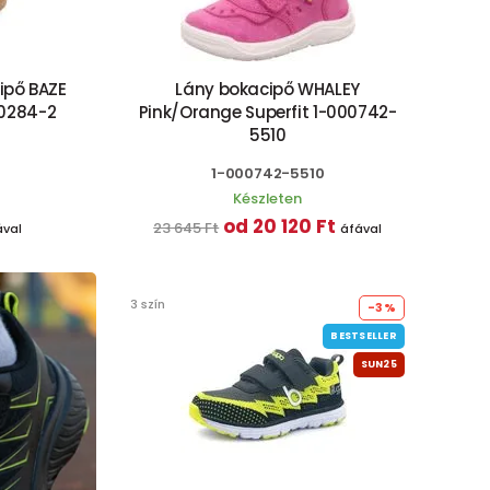
ipő BAZE
Lány bokacipő WHALEY
0284-2
Pink/Orange Superfit 1-000742-
5510
1-000742-5510
Készleten
od 20 120 Ft
23 645 Ft
ával
áfával
3 szín
-3%
BESTSELLER
SUN25