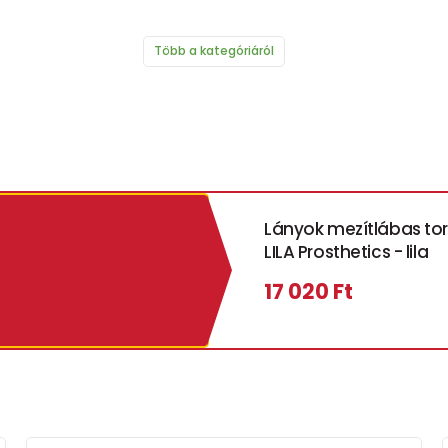
Több a kategóriáról
Lányok mezítlábas to
LILA Prosthetics - lila
17 020 Ft