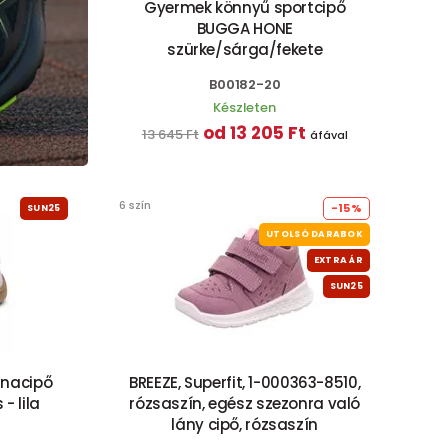
Gyermek könnyű sportcipő
BUGGA HONE
szürke/sárga/fekete
B00182-20
Készleten
od 13 205 Ft
13 645 Ft
áfával
6 szín
-15%
SUN25
UTOLSÓ DARABOK
EXTRA ÁR
SUN25
rnacipő
BREEZE, Superfit, 1-000363-8510,
- lila
rózsaszín, egész szezonra való
lány cipő, rózsaszín