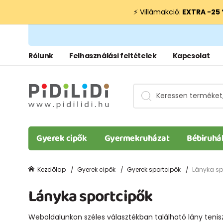
⚡ Villámakció:
EXTRA −25
Rólunk
Felhasználási feltételek
Kapcsolat
Gyerek cipők
Gyermekruházat
Bébiruhá
Kezdõlap
Gyerek cipők
Gyerek sportcipők
Lányka sp
Lányka sportcipők
Weboldalunkon széles választékban található lány teni