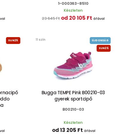
1-000363-8510
Készleten
od 20 105 Ft
23 645 Ft
val
áfával
11 szín
SUN25
ÚJDONSÁG
SUN25
ornacipő
Bugga TEMPE Pink B00210-03
oddo
gyerek sportcipő
na
B00210-03
Készleten
od 13 205 Ft
val
áfával