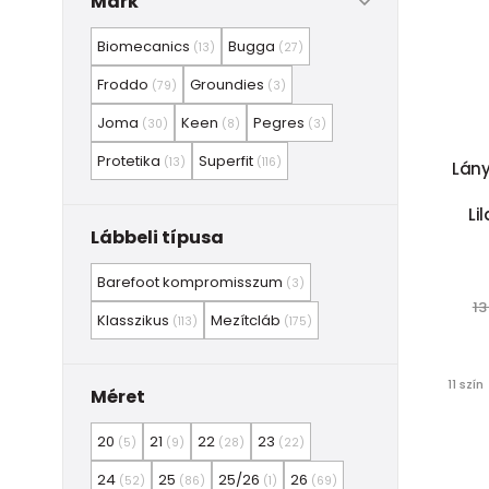
Mark
Biomecanics
Bugga
(13)
(27)
Froddo
Groundies
(79)
(3)
Joma
Keen
Pegres
(30)
(8)
(3)
Protetika
Superfit
(13)
(116)
Lány
Li
Lábbeli típusa
Barefoot kompromisszum
(3)
13
Klasszikus
Mezítcláb
(113)
(175)
11 szín
Méret
20
21
22
23
(5)
(9)
(28)
(22)
24
25
25/26
26
(52)
(86)
(1)
(69)