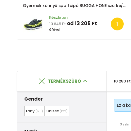
Gyermek könnyű sportcipő BUGGA HONE szürke/sárga/fekete
Készleten
od 13 205 Ft
13 645 Ft
áfával
TERMÉKSZÛRÕ
10 280 Ft
Gender
Ez a k
Lány
Unisex
(170)
(122)
3 szín