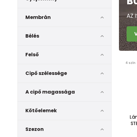
B
AZ 
Membrán
Bélés
Felső
4 szín
Cipő szélessége
A cipő magassága
Kötőelemek
Lán
ST
Szezon