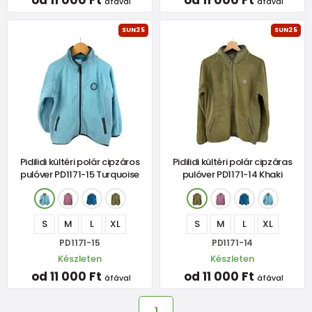
od 11 000 Ft
od 11 000 Ft
áfával
áfával
SUN25
SUN25
Pidilidi kültéri polár cipzáros
Pidilidi kültéri polár cipzáras
pulóver PD1171-15 Turquoise
pulóver PD1171-14 Khaki
S
M
L
XL
S
M
L
XL
PD1171-15
PD1171-14
Készleten
Készleten
od 11 000 Ft
od 11 000 Ft
áfával
áfával
1