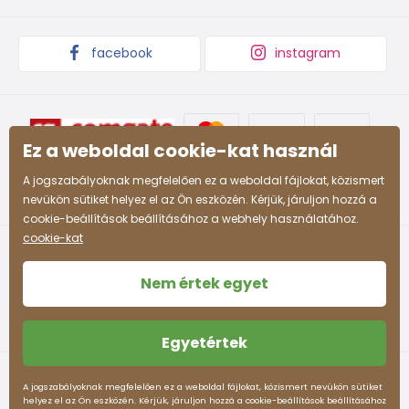
facebook
instagram
Ez a weboldal cookie-kat használ
A jogszabályoknak megfelelően ez a weboldal fájlokat, közismert
nevükön sütiket helyez el az Ön eszközén. Kérjük, járuljon hozzá a
cookie-beállítások beállításához a webhely használatához.
cookie-kat
Nem értek egyet
Egyetértek
Felhasználási feltételek
Személyes adatok védelme
A jogszabályoknak megfelelően ez a weboldal fájlokat, közismert nevükön sütiket
helyez el az Ön eszközén. Kérjük, járuljon hozzá a cookie-beállítások beállításához
pidilidi.hu © 2026. Webdesign
Litvanyi.sk
.