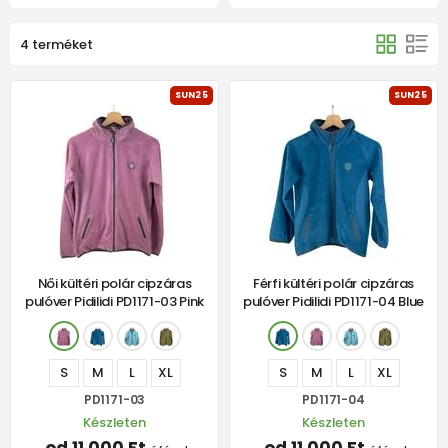
4 terméket
SUN25
SUN25
Női kültéri polár cipzáras
Férfi kültéri polár cipzáras
pulóver Pidilidi PD1171-03 Pink
pulóver Pidilidi PD1171-04 Blue
S
M
L
XL
S
M
L
XL
PD1171-03
PD1171-04
Készleten
Készleten