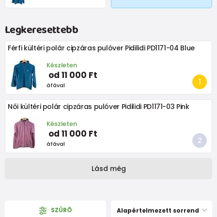
Legkeresettebb
Férfi kültéri polár cipzáras pulóver Pidilidi PD1171-04 Blue
Készleten
od 11 000 Ft
áfával
Női kültéri polár cipzáras pulóver Pidilidi PD1171-03 Pink
Készleten
od 11 000 Ft
áfával
Lásd még
SZÛRÕ
Alapértelmezett sorrend