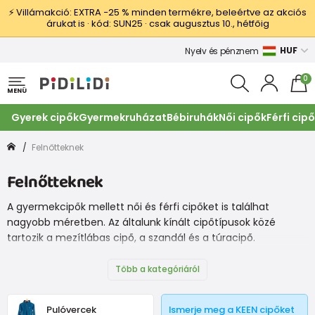
⚡ Villámakció: EXTRA −25 % minden termékre, beleértve az akciós
árukat is · kód: SUN25 · csak augusztus 10., hétfőig
HUF
Nyelv és pénznem
0
MENÜ
Gyerek cipők
Gyermekruházat
Bébiruhák
Női cipők
Férfi cip
Felnőtteknek
Felnőtteknek
A gyermekcipők mellett női és férfi cipőket is találhat
nagyobb méretben. Az általunk kínált cipőtípusok közé
tartozik a mezítlábas cipő, a szandál és a túracipő.
Több a kategóriáról
Pulóvercek
Ismerje meg a KEEN cipőket