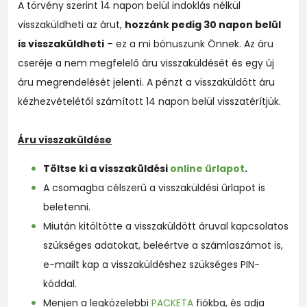
A törvény szerint 14 napon belül indoklás nélkül
visszaküldheti az árut,
hozzánk pedig 30 napon belül
is visszaküldheti
– ez a mi bónuszunk Önnek. Az áru
cseréje a nem megfelelő áru visszaküldését és egy új
áru megrendelését jelenti. A pénzt a visszaküldött áru
kézhezvételétől számított 14 napon belül visszatérítjük.
Áru visszaküldése
Töltse ki a visszaküldési
online űrlapot
.
A csomagba célszerű a visszaküldési űrlapot is
beletenni.
Miután kitöltötte a visszaküldött áruval kapcsolatos
szükséges adatokat, beleértve a számlaszámot is,
e-mailt kap a visszaküldéshez szükséges PIN-
kóddal.
Menjen a legközelebbi
PACKETA
fiókba, és adja