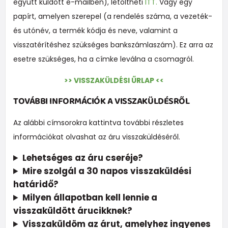
együtt küldött e-mailben), letöltheti
ITT.
Vagy egy
papírt, amelyen szerepel (a rendelés száma, a vezeték-
és utónév, a termék kódja és neve, valamint a
visszatérítéshez szükséges bankszámlaszám). Ez arra az
esetre szükséges, ha a címke leválna a csomagról.
>> VISSZAKÜLDÉSI ŰRLAP <<
TOVÁBBI INFORMÁCIÓK A VISSZAKÜLDÉSRŐL
Az alábbi címsorokra kattintva további részletes
információkat olvashat az áru visszaküldéséről.
Lehetséges az áru cseréje?
Mire szolgál a 30 napos visszaküldési
határidő?
Milyen állapotban kell lennie a
visszaküldött árucikknek?
Visszaküldöm az árut, amelyhez ingyenes