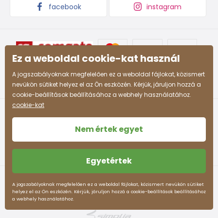
facebook
instagram
Ez a weboldal cookie-kat használ
A jogszabályoknak megfelelően ez a weboldal fájlokat, közismert
nevükön sütiket helyez el az Ön eszközén. Kérjük, járuljon hozzá a
cookie-beállítások beállításához a webhely használatához.
cookie-kat
Nem értek egyet
Egyetértek
Felhasználási feltételek
Személyes adatok védelme
A jogszabályoknak megfelelően ez a weboldal fájlokat, közismert nevükön sütiket
helyez el az Ön eszközén. Kérjük, járuljon hozzá a cookie-beállítások beállításához
pidilidi.hu © 2026. Webdesign
Litvanyi.sk
.
a webhely használatához.
Az e-shopot létrehozta