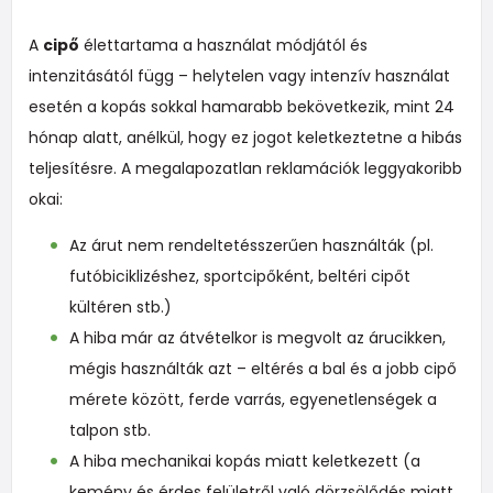
A
cipő
élettartama a használat módjától és
intenzitásától függ – helytelen vagy intenzív használat
esetén a kopás sokkal hamarabb bekövetkezik, mint 24
hónap alatt, anélkül, hogy ez jogot keletkeztetne a hibás
teljesítésre. A megalapozatlan reklamációk leggyakoribb
okai:
Az árut nem rendeltetésszerűen használták (pl.
futóbiciklizéshez, sportcipőként, beltéri cipőt
kültéren stb.)
A hiba már az átvételkor is megvolt az árucikken,
mégis használták azt – eltérés a bal és a jobb cipő
mérete között, ferde varrás, egyenetlenségek a
talpon stb.
A hiba mechanikai kopás miatt keletkezett (a
kemény és érdes felületről való dörzsölődés miatt