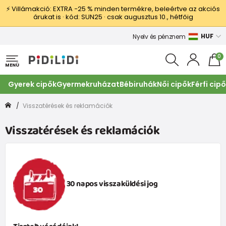
⚡ Villámakció: EXTRA −25 % minden termékre, beleértve az akciós
árukat is · kód: SUN25 · csak augusztus 10., hétfőig
HUF
Nyelv és pénznem
0
MENÜ
Gyerek cipők
Gyermekruházat
Bébiruhák
Női cipők
Férfi cip
Visszatérések és reklamációk
Visszatérések és reklamációk
30 napos visszaküldési jog