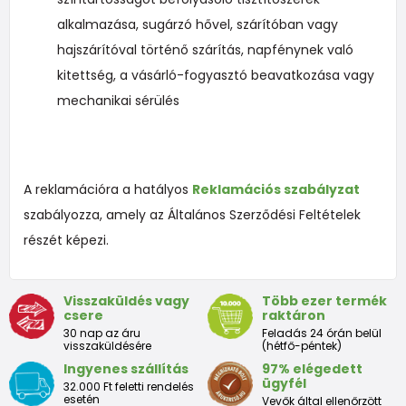
alkalmazása, sugárzó hővel, szárítóban vagy
hajszárítóval történő szárítás, napfénynek való
kitettség, a vásárló-fogyasztó beavatkozása vagy
mechanikai sérülés
A reklamációra a hatályos
Reklamációs szabályzat
szabályozza, amely az Általános Szerződési Feltételek
részét képezi.
Visszaküldés vagy
Több ezer termék
csere
raktáron
30 nap az áru
Feladás 24 órán belül
visszaküldésére
(hétfő-péntek)
Ingyenes szállítás
97% elégedett
ügyfél
32.000 Ft feletti rendelés
esetén
Vevők által ellenőrzött