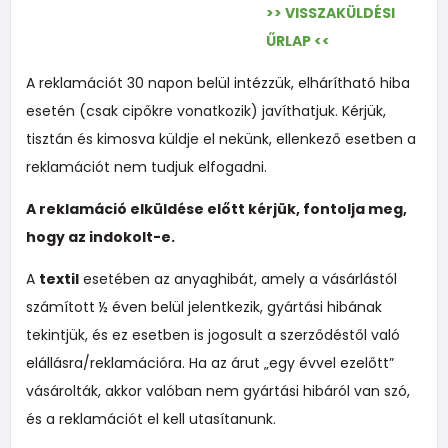
>> VISSZAKÜLDÉSI
ŰRLAP <<
A reklamációt 30 napon belül intézzük, elhárítható hiba
esetén (csak cipőkre vonatkozik) javíthatjuk. Kérjük,
tisztán és kimosva küldje el nekünk, ellenkező esetben a
reklamációt nem tudjuk elfogadni.
A reklamáció elküldése előtt kérjük, fontolja meg,
hogy az indokolt-e.
A
textil
esetében az anyaghibát, amely a vásárlástól
számított ½ éven belül jelentkezik, gyártási hibának
tekintjük, és ez esetben is jogosult a szerződéstől való
elállásra/reklamációra. Ha az árut „egy évvel ezelőtt”
vásárolták, akkor valóban nem gyártási hibáról van szó,
és a reklamációt el kell utasítanunk.