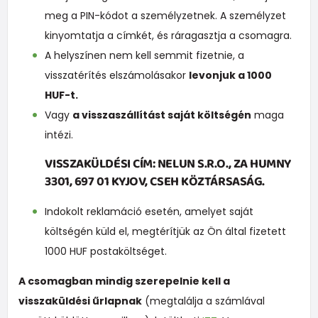
meg a PIN-kódot a személyzetnek. A személyzet
kinyomtatja a címkét, és ráragasztja a csomagra.
A helyszínen nem kell semmit fizetnie, a
visszatérítés elszámolásakor
levonjuk a 1000
HUF-t.
Vagy
a visszaszállítást saját költségén
maga
intézi.
VISSZAKÜLDÉSI CÍM: NELUN S.R.O., ZA HUMNY
3301, 697 01 KYJOV, CSEH KÖZTÁRSASÁG.
Indokolt reklamáció esetén, amelyet saját
költségén küld el, megtérítjük az Ön által fizetett
1000 HUF postaköltséget.
A csomagban mindig szerepelnie kell a
visszaküldési űrlapnak
(megtalálja a számlával