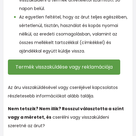
visszaküldeni a termék átvételétől számított 30
napon belül.
Az egyetlen feltétel, hogy az árut teljes egészében,
sértetlenül, tisztán, használat és kopás nyomai
nélkül, az eredeti csomagolásban, valamint az
összes mellékelt tartozékkal (címkékkel) és
ajándékkal együtt küldje vissza.
Termék visszaküldése vagy reklamációja
Az áru visszaküldésével vagy cseréjével kapcsolatos
részletesebb információkat alább találja.
Nem tetszik? Nem illik? Rosszul választotta a színt
vagy a méretet, és
cserélni vagy visszaküldeni
szeretné az árut?