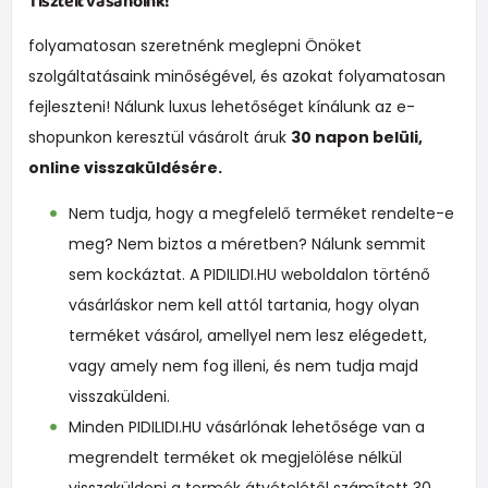
Tisztelt vásárlóink!
folyamatosan szeretnénk meglepni Önöket
szolgáltatásaink minőségével, és azokat folyamatosan
fejleszteni! Nálunk luxus lehetőséget kínálunk az e-
shopunkon keresztül vásárolt áruk
30 napon belüli,
online visszaküldésére.
Nem tudja, hogy a megfelelő terméket rendelte-e
meg?
Nem biztos a méretben?
Nálunk semmit
sem kockáztat. A PIDILIDI.HU
weboldalon történő
vásárláskor nem kell attól tartania, hogy olyan
terméket vásárol, amellyel nem lesz elégedett,
vagy amely nem fog illeni, és nem tudja majd
visszaküldeni.
Minden
PIDILIDI.HU
vásárlónak lehetősége van a
megrendelt terméket ok megjelölése nélkül