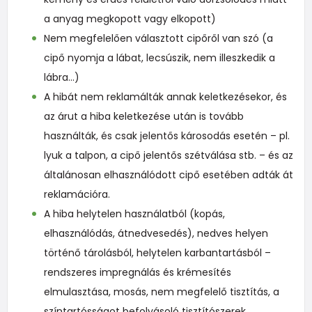
a anyag megkopott vagy elkopott)
Nem megfelelően választott cipőről van szó (a
cipő nyomja a lábat, lecsúszik, nem illeszkedik a
lábra…)
A hibát nem reklamálták annak keletkezésekor, és
az árut a hiba keletkezése után is tovább
használták, és csak jelentős károsodás esetén – pl.
lyuk a talpon, a cipő jelentős szétválása stb. – és az
általánosan elhasználódott cipő esetében adták át
reklamációra.
A hiba helytelen használatból (kopás,
elhasználódás, átnedvesedés), nedves helyen
történő tárolásból, helytelen karbantartásból –
rendszeres impregnálás és krémesítés
elmulasztása, mosás, nem megfelelő tisztítás, a
színtartósságot befolyásoló tisztítószerek