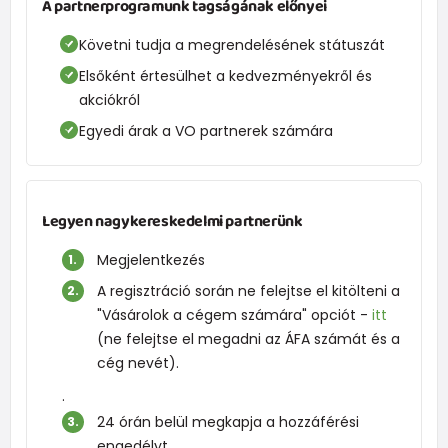
A partnerprogramunk tagságának előnyei
Követni tudja a megrendelésének státuszát
Elsőként értesülhet a kedvezményekről és
akciókról
Egyedi árak a VO partnerek számára
Legyen nagykereskedelmi partnerünk
Megjelentkezés
A regisztráció során ne felejtse el kitölteni a
"Vásárolok a cégem számára" opciót -
itt
(ne felejtse el megadni az ÁFA számát és a
cég nevét).
.
24 órán belül megkapja a hozzáférési
engedélyt.