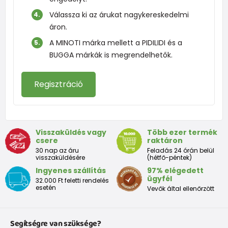
Válassza ki az árukat nagykereskedelmi
áron.
A MINOTI márka mellett a PIDILIDI és a
BUGGA márkák is megrendelhetők.
Regisztráció
Visszaküldés vagy
Több ezer termék
csere
raktáron
30 nap az áru
Feladás 24 órán belül
visszaküldésére
(hétfő-péntek)
Ingyenes szállítás
97% elégedett
ügyfél
32.000 Ft feletti rendelés
esetén
Vevők által ellenőrzött
Segítségre van szüksége?