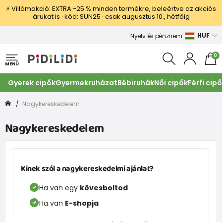
⚡ Villámakció: EXTRA −25 % minden termékre, beleértve az akciós
árukat is · kód: SUN25 · csak augusztus 10., hétfőig
HUF
Nyelv és pénznem
0
MENÜ
Gyerek cipők
Gyermekruházat
Bébiruhák
Női cipők
Férfi cip
Nagykereskedelem
Nagykereskedelem
Kinek szól a nagykereskedelmi ajánlat?
Ha van egy
kövesboltod
Ha van
E-shopja