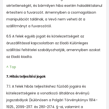
sértetlenségét, és bármilyen hiba esetén haladéktalanul
értesíteni a fuvarozót. Amennyiben a csomagoláson
manipulációt találnak, a Vevő nem veheti át a
szállítmányt a fuvarozótól.
6.5 A felek egyéb jogait és kötelezettségeit az
áruszállítással kapcsolatban az Eladó Különleges
szállítási feltételei szabályozhatják, amennyiben azokat
az Eladó kiadta.
^ Top
7. Hibás teljesítési jogok
7.1. A felek hibás teljesítéshez fűződő jogaira és
kötelezettségeire a vonatkozó általános érvényű
jogszabályok (különösen a Polgári Törvénykönyv 1914-
1925., 2099-2117. és 2161-2174. §-ai, valamint a