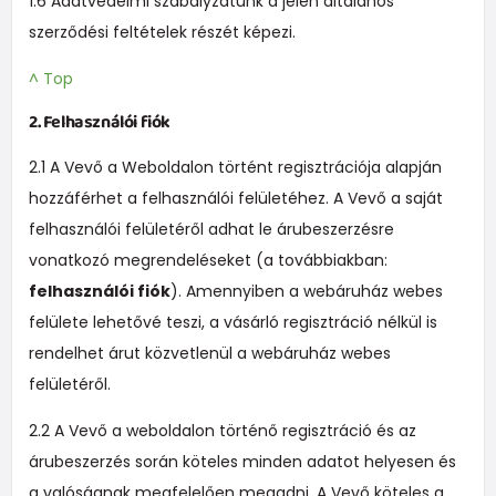
1.6 Adatvédelmi szabályzatunk a jelen általános
szerződési feltételek részét képezi.
^ Top
2. Felhasználói fiók
2.1 A Vevő a Weboldalon történt regisztrációja alapján
hozzáférhet a felhasználói felületéhez. A Vevő a saját
felhasználói felületéről adhat le árubeszerzésre
vonatkozó megrendeléseket (a továbbiakban:
felhasználói fiók
). Amennyiben a webáruház webes
felülete lehetővé teszi, a vásárló regisztráció nélkül is
rendelhet árut közvetlenül a webáruház webes
felületéről.
2.2 A Vevő a weboldalon történő regisztráció és az
árubeszerzés során köteles minden adatot helyesen és
a valóságnak megfelelően megadni. A Vevő köteles a