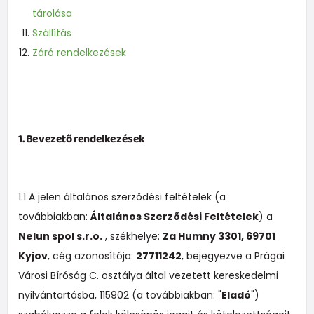
tárolása
Szállítás
Záró rendelkezések
1. Bevezető rendelkezések
1.1 A jelen általános szerződési feltételek (a
továbbiakban:
Általános Szerződési Feltételek
) a
Nelun spol s.r.o.
, székhelye:
Za Humny 3301, 69701
Kyjov
, cég azonosítója:
27711242
, bejegyezve a Prágai
Városi Bíróság C. osztálya által vezetett kereskedelmi
nyilvántartásba, 115902 (a továbbiakban: "
Eladó
")