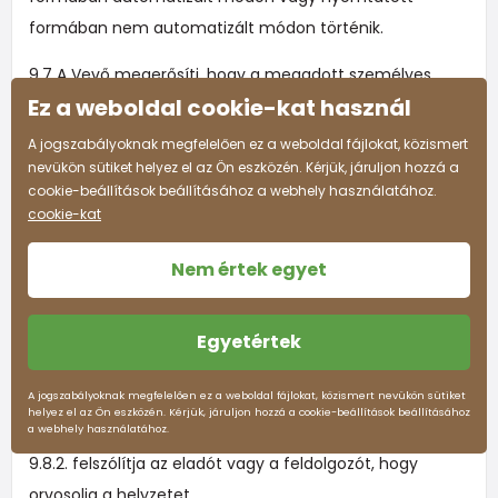
formában nem automatizált módon történik.
9.7 A Vevő megerősíti, hogy a megadott személyes
Ez a weboldal cookie-kat használ
adatok pontosak, és hogy tájékoztatták arról, hogy a
személyes adatok megadása önkéntes.
A jogszabályoknak megfelelően ez a weboldal fájlokat, közismert
nevükön sütiket helyez el az Ön eszközén. Kérjük, járuljon hozzá a
9.8. Amennyiben a Vevő úgy véli, hogy az Eladó vagy az
cookie-beállítások beállításához a webhely használatához.
Adatfeldolgozó (9.5. cikk) a személyes adatainak olyan
cookie-kat
kezelését végzi, amely ellentétes a Vevő magán- és
Nem értek egyet
magánéletének védelmével vagy a törvénnyel,
különösen, ha a személyes adatok a kezelés céljára
tekintettel pontatlanok, a Vevő jogosult:
Egyetértek
9.8.1. Kérjen magyarázatot az eladótól vagy a
A jogszabályoknak megfelelően ez a weboldal fájlokat, közismert nevükön sütiket
helyez el az Ön eszközén. Kérjük, járuljon hozzá a cookie-beállítások beállításához
feldolgozótól,
a webhely használatához.
9.8.2. felszólítja az eladót vagy a feldolgozót, hogy
orvosolja a helyzetet.