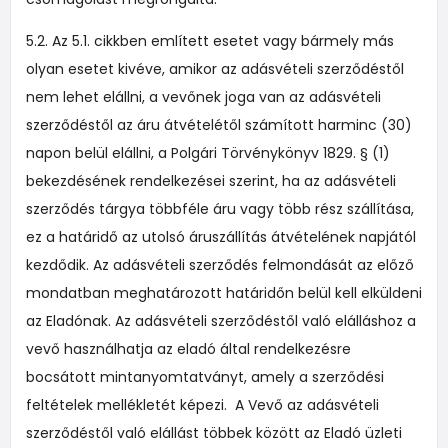
5.2. Az 5.1. cikkben említett esetet vagy bármely más
olyan esetet kivéve, amikor az adásvételi szerződéstől
nem lehet elállni, a vevőnek joga van az adásvételi
szerződéstől az áru átvételétől számított harminc (30)
napon belül elállni, a Polgári Törvénykönyv 1829. § (1)
bekezdésének rendelkezései szerint, ha az adásvételi
szerződés tárgya többféle áru vagy több rész szállítása,
ez a határidő az utolsó áruszállítás átvételének napjától
kezdődik. Az adásvételi szerződés felmondását az előző
mondatban meghatározott határidőn belül kell elküldeni
az Eladónak. Az adásvételi szerződéstől való elálláshoz a
vevő használhatja az eladó által rendelkezésre
bocsátott mintanyomtatványt, amely a szerződési
feltételek mellékletét képezi. A Vevő az adásvételi
szerződéstől való elállást többek között az Eladó üzleti