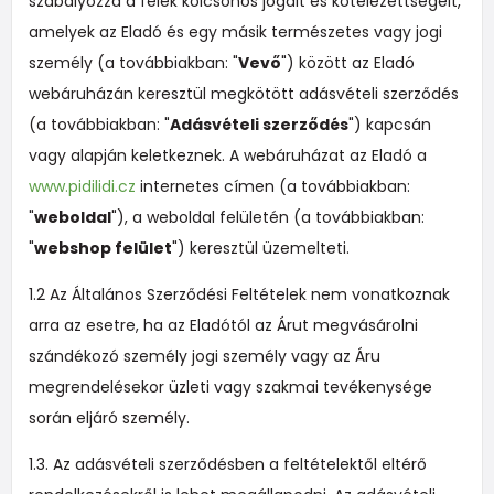
szabályozza a felek kölcsönös jogait és kötelezettségeit,
amelyek az Eladó és egy másik természetes vagy jogi
személy (a továbbiakban: "
Vevő
") között az Eladó
webáruházán keresztül megkötött adásvételi szerződés
(a továbbiakban: "
Adásvételi szerződés
") kapcsán
vagy alapján keletkeznek. A webáruházat az Eladó a
www.pidilidi.cz
internetes címen (a továbbiakban:
"
weboldal
"), a weboldal felületén (a továbbiakban:
"
webshop felület
") keresztül üzemelteti.
1.2 Az Általános Szerződési Feltételek nem vonatkoznak
arra az esetre, ha az Eladótól az Árut megvásárolni
szándékozó személy jogi személy vagy az Áru
megrendelésekor üzleti vagy szakmai tevékenysége
során eljáró személy.
1.3. Az adásvételi szerződésben a feltételektől eltérő