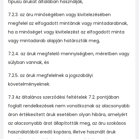
típusú árukat általában használják,
7.2.3. az áru minőségében vagy kivitelezésében
megfelel az elfogadott mintának vagy mintadarabnak,
ha a minőséget vagy kivitelezést az elfogadott minta
vagy mintadarab alapján határozták meg,
7.2.4. az áruk megfelelő mennyiségben, méretben vagy
súlyban vannak, és
7.2.5. az áruk megfelelnek a jogszabályi
követelményeknek.
7.3 Az általános szerződési feltételek 7.2. pontjában
foglalt rendelkezések nem vonatkoznak az alacsonyabb
áron értékesített áruk esetében olyan hibára, amelyért
az alacsonyabb árat állapították meg, az áru szokásos
használatából eredő kopásra, illetve használt áruk