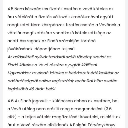
4.5 Nem készpénzes fizetés esetén a vevő köteles az
áru vételárát a fizetés változó szimbólumával együtt
megfizetni. Nem készpénzes fizetés esetén a Vevőnek a
vételár megfizetésére vonatkozó kötelezettsége az
adott összegnek az Eladó számláján történő
jóváírásának időpontjában teljesül.
Az adásvételi nyilvántartásról szóló törvény szerint az
Eladó köteles a Vevő részére nyugtát kiállítani.
Ugyanakkor az eladó köteles a beérkezett értékesítést az
adóhatóságnál online regisztrálni; technikai hiba esetén
legkésőbb 48 órán belül.
4.6 Az Eladó jogosult - különösen abban az esetben, ha
a Vevő utólag nem erősíti meg a megrendelést (3.6.
cikk) - a teljes vételár megfizetését követelni, mielőtt az
árut a Vevő részére elküldenék.A Polgári Törvénykönyv