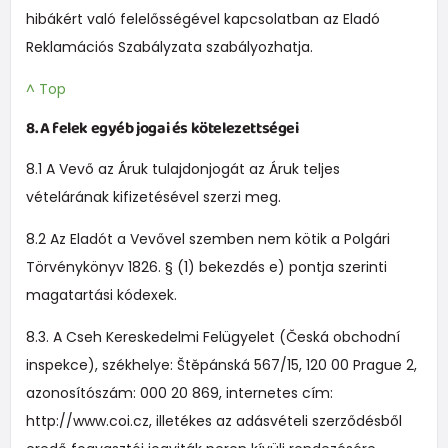
hibákért való felelősségével kapcsolatban az Eladó
Reklamációs Szabályzata szabályozhatja.
^ Top
8. A felek egyéb jogai és kötelezettségei
8.1 A Vevő az Áruk tulajdonjogát az Áruk teljes
vételárának kifizetésével szerzi meg.
8.2 Az Eladót a Vevővel szemben nem kötik a Polgári
Törvénykönyv 1826. § (1) bekezdés e) pontja szerinti
magatartási kódexek.
8.3. A Cseh Kereskedelmi Felügyelet (Česká obchodní
inspekce), székhelye: Štěpánská 567/15, 120 00 Prague 2,
azonosítószám: 000 20 869, internetes cím:
http://www.coi.cz, illetékes az adásvételi szerződésből