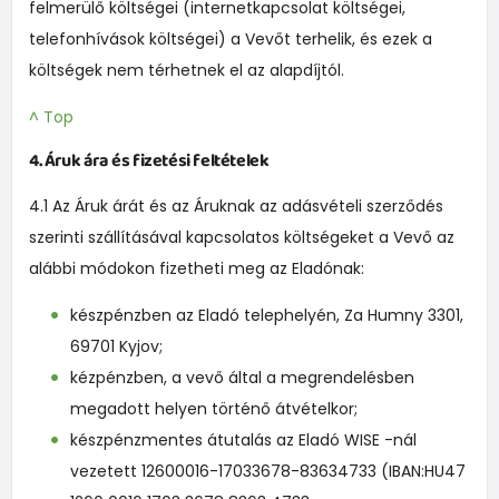
felmerülő költségei (internetkapcsolat költségei,
telefonhívások költségei) a Vevőt terhelik, és ezek a
költségek nem térhetnek el az alapdíjtól.
^ Top
4. Áruk ára és fizetési feltételek
4.1 Az Áruk árát és az Áruknak az adásvételi szerződés
szerinti szállításával kapcsolatos költségeket a Vevő az
alábbi módokon fizetheti meg az Eladónak:
készpénzben az Eladó telephelyén, Za Humny 3301,
69701 Kyjov;
kézpénzben, a vevő által a megrendelésben
megadott helyen történő átvételkor;
készpénzmentes átutalás az Eladó WISE -nál
vezetett 12600016-17033678-83634733 (IBAN:HU47