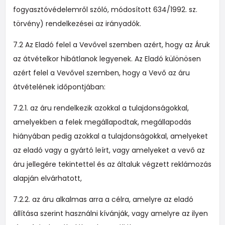
fogyasztóvédelemről szóló, módosított 634/1992. sz.
törvény) rendelkezései az irányadók.
7.2 Az Eladó felel a Vevővel szemben azért, hogy az Áruk
az átvételkor hibátlanok legyenek. Az Eladó különösen
azért felel a Vevővel szemben, hogy a Vevő az áru
átvételének időpontjában:
7.2.1. az áru rendelkezik azokkal a tulajdonságokkal,
amelyekben a felek megállapodtak, megállapodás
hiányában pedig azokkal a tulajdonságokkal, amelyeket
az eladó vagy a gyártó leírt, vagy amelyeket a vevő az
áru jellegére tekintettel és az általuk végzett reklámozás
alapján elvárhatott,
7.2.2. az áru alkalmas arra a célra, amelyre az eladó
állítása szerint használni kívánják, vagy amelyre az ilyen