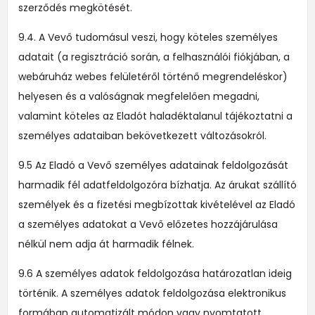
szerződés megkötését.
9.4. A Vevő tudomásul veszi, hogy köteles személyes
adatait (a regisztráció során, a felhasználói fiókjában, a
webáruház webes felületéről történő megrendeléskor)
helyesen és a valóságnak megfelelően megadni,
valamint köteles az Eladót haladéktalanul tájékoztatni a
személyes adataiban bekövetkezett változásokról.
9.5 Az Eladó a Vevő személyes adatainak feldolgozását
harmadik fél adatfeldolgozóra bízhatja. Az árukat szállító
személyek és a fizetési megbízottak kivételével az Eladó
a személyes adatokat a Vevő előzetes hozzájárulása
nélkül nem adja át harmadik félnek.
9.6 A személyes adatok feldolgozása határozatlan ideig
történik. A személyes adatok feldolgozása elektronikus
formában automatizált módon vagy nyomtatott