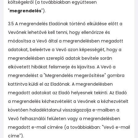
költségekről (a továbbiakban együttesen
"
megrendelés
").
3.5 A megrendelés Eladónak történő elküldése előtt a
Vevőnek lehetővé kell tenni, hogy ellenőrizze és
módosítsa a Vevő által a megrendelésben megadott
adatokat, beleértve a Vevő azon képességét, hogy a
megrendelésben szereplő adatok bevitele során
elkövetett hibákat felismerje és kijavítsa. A Vevő a
megrendelést a "Megrendelés megerősítése" gombra
kattintva küldi el az Eladónak. A megrendelésben
megadott adatokat az Eladó helyesnek tekinti. Az Eladó
a megrendelés kézhezvételét a Vevőnek a kézhezvételt
követően haladéktalanul visszaigazolja e-mailben a
Vevő felhasználói felületen vagy a megrendelésben
megadott e-mail címére (a továbbiakban: "Vevő e-mail
címe").