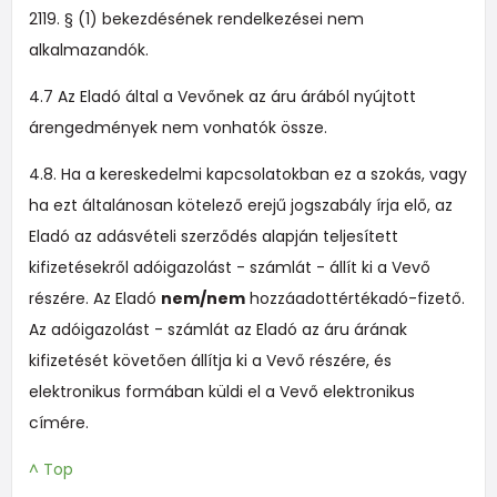
2119. § (1) bekezdésének rendelkezései nem
alkalmazandók.
4.7 Az Eladó által a Vevőnek az áru árából nyújtott
árengedmények nem vonhatók össze.
4.8. Ha a kereskedelmi kapcsolatokban ez a szokás, vagy
ha ezt általánosan kötelező erejű jogszabály írja elő, az
Eladó az adásvételi szerződés alapján teljesített
kifizetésekről adóigazolást - számlát - állít ki a Vevő
részére. Az Eladó
nem/nem
hozzáadottértékadó-fizető.
Az adóigazolást - számlát az Eladó az áru árának
kifizetését követően állítja ki a Vevő részére, és
elektronikus formában küldi el a Vevő elektronikus
címére.
^ Top