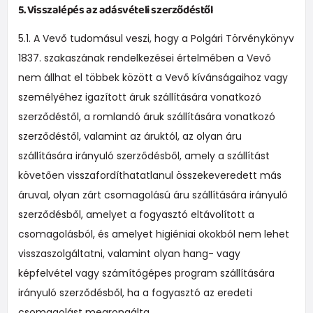
5. Visszalépés az adásvételi szerződéstől
5.1. A Vevő tudomásul veszi, hogy a Polgári Törvénykönyv
1837. szakaszának rendelkezései értelmében a Vevő
nem állhat el többek között a Vevő kívánságaihoz vagy
személyéhez igazított áruk szállítására vonatkozó
szerződéstől, a romlandó áruk szállítására vonatkozó
szerződéstől, valamint az áruktól, az olyan áru
szállítására irányuló szerződésből, amely a szállítást
követően visszafordíthatatlanul összekeveredett más
áruval, olyan zárt csomagolású áru szállítására irányuló
szerződésből, amelyet a fogyasztó eltávolított a
csomagolásból, és amelyet higiéniai okokból nem lehet
visszaszolgáltatni, valamint olyan hang- vagy
képfelvétel vagy számítógépes program szállítására
irányuló szerződésből, ha a fogyasztó az eredeti
csomagolást megrongálta.