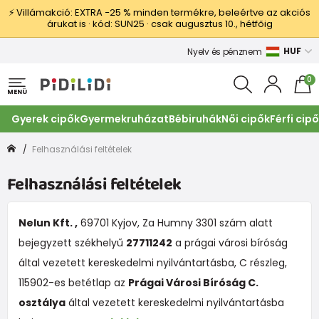
⚡ Villámakció: EXTRA −25 % minden termékre, beleértve az akciós
árukat is · kód: SUN25 · csak augusztus 10., hétfőig
HUF
Nyelv és pénznem
0
MENÜ
Gyerek cipők
Gyermekruházat
Bébiruhák
Női cipők
Férfi cip
Felhasználási feltételek
Felhasználási feltételek
Nelun Kft. ,
69701 Kyjov, Za Humny 3301 szám alatt
bejegyzett székhelyű
27711242
a prágai városi bíróság
által vezetett kereskedelmi nyilvántartásba, C részleg,
115902-es betétlap az
Prágai Városi Bíróság C.
osztálya
által vezetett kereskedelmi nyilvántartásba