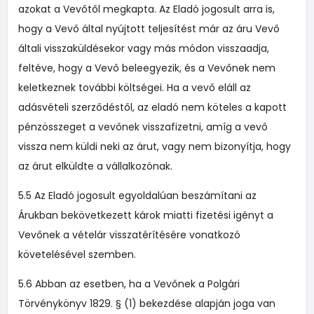
azokat a Vevőtől megkapta. Az Eladó jogosult arra is,
hogy a Vevő által nyújtott teljesítést már az áru Vevő
általi visszaküldésekor vagy más módon visszaadja,
feltéve, hogy a Vevő beleegyezik, és a Vevőnek nem
keletkeznek további költségei. Ha a vevő eláll az
adásvételi szerződéstől, az eladó nem köteles a kapott
pénzösszeget a vevőnek visszafizetni, amíg a vevő
vissza nem küldi neki az árut, vagy nem bizonyítja, hogy
az árut elküldte a vállalkozónak.
5.5 Az Eladó jogosult egyoldalúan beszámítani az
Árukban bekövetkezett károk miatti fizetési igényt a
Vevőnek a vételár visszatérítésére vonatkozó
követelésével szemben.
5.6 Abban az esetben, ha a Vevőnek a Polgári
Törvénykönyv 1829. § (1) bekezdése alapján joga van