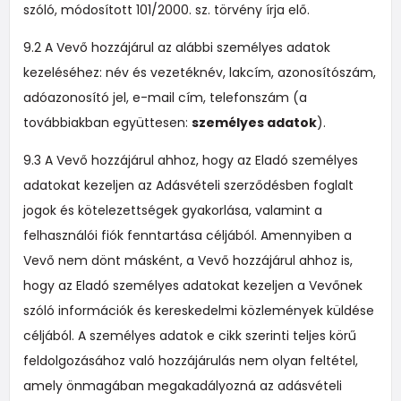
szóló, módosított 101/2000. sz. törvény írja elő.
9.2 A Vevő hozzájárul az alábbi személyes adatok
kezeléséhez: név és vezetéknév, lakcím, azonosítószám,
adóazonosító jel, e-mail cím, telefonszám (a
továbbiakban együttesen:
személyes adatok
).
9.3 A Vevő hozzájárul ahhoz, hogy az Eladó személyes
adatokat kezeljen az Adásvételi szerződésben foglalt
jogok és kötelezettségek gyakorlása, valamint a
felhasználói fiók fenntartása céljából. Amennyiben a
Vevő nem dönt másként, a Vevő hozzájárul ahhoz is,
hogy az Eladó személyes adatokat kezeljen a Vevőnek
szóló információk és kereskedelmi közlemények küldése
céljából. A személyes adatok e cikk szerinti teljes körű
feldolgozásához való hozzájárulás nem olyan feltétel,
amely önmagában megakadályozná az adásvételi