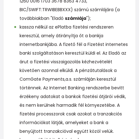
1260 0016 1703 3678 8363 4733
,
BIC/SWIFT:TRWIBEBBXXX
) számú számlájára (a
továbbiakban "Eladó
számlája
");
kassza nélkül az ePlatba fizetési rendszeren
keresztül, amely átirányítja őt a bankja
internetbankjába. A fizető fél a Fizetést internetes
banki szolgáltatáson keresztül küldi el. Az Eladó az
árut a fizetési visszaigazolás kézhezvételét
követően azonnal elküldi. A pénzátutalások a
ComGate Payments,a.s. számláján keresztül
történnek. Az Internet Banking rendszerbe bevitt
érzékeny adatokat a bankok fizetési átjárói védik,
és nem kerülnek harmadik fél környezetébe. A
fizetési processzorok csak azokat a tranzakciós
információkat látják, amelyeket a bank a
benyújtott tranzakcióval együtt közöl velük.