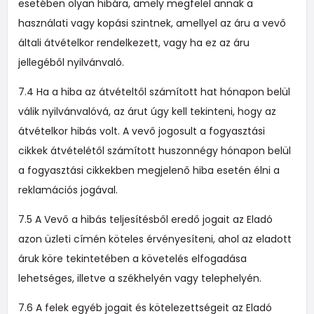
esetében olyan hibára, amely megfelel annak a
használati vagy kopási szintnek, amellyel az áru a vevő
általi átvételkor rendelkezett, vagy ha ez az áru
jellegéből nyilvánvaló.
7.4 Ha a hiba az átvételtől számított hat hónapon belül
válik nyilvánvalóvá, az árut úgy kell tekinteni, hogy az
átvételkor hibás volt. A vevő jogosult a fogyasztási
cikkek átvételétől számított huszonnégy hónapon belül
a fogyasztási cikkekben megjelenő hiba esetén élni a
reklamációs jogával.
7.5 A Vevő a hibás teljesítésből eredő jogait az Eladó
azon üzleti címén köteles érvényesíteni, ahol az eladott
áruk köre tekintetében a követelés elfogadása
lehetséges, illetve a székhelyén vagy telephelyén.
7.6 A felek egyéb jogait és kötelezettségeit az Eladó