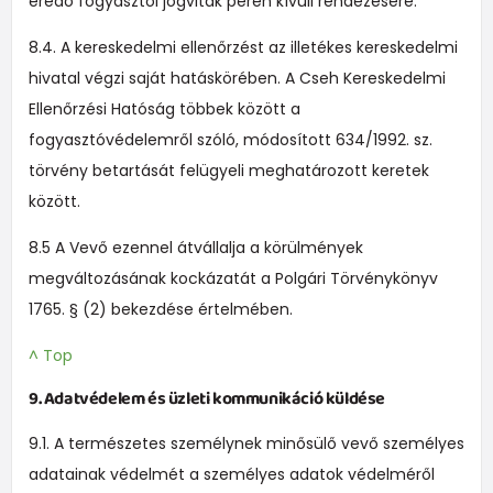
eredő fogyasztói jogviták peren kívüli rendezésére.
8.4. A kereskedelmi ellenőrzést az illetékes kereskedelmi
hivatal végzi saját hatáskörében. A Cseh Kereskedelmi
Ellenőrzési Hatóság többek között a
fogyasztóvédelemről szóló, módosított 634/1992. sz.
törvény betartását felügyeli meghatározott keretek
között.
8.5 A Vevő ezennel átvállalja a körülmények
megváltozásának kockázatát a Polgári Törvénykönyv
1765. § (2) bekezdése értelmében.
^ Top
9. Adatvédelem és üzleti kommunikáció küldése
9.1. A természetes személynek minősülő vevő személyes
adatainak védelmét a személyes adatok védelméről