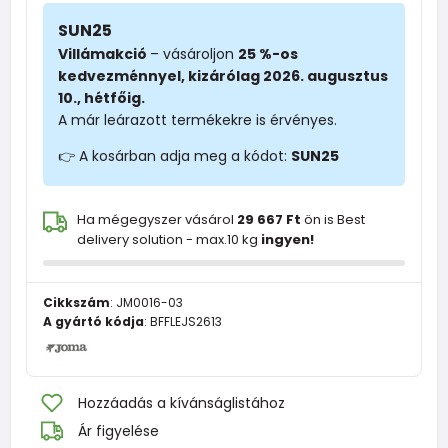
SUN25
Villámakció
– vásároljon
25 %-os
kedvezménnyel, kizárólag 2026. augusztus
10., hétfőig.
A már leárazott termékekre is érvényes.
👉 A kosárban adja meg a kódot:
SUN25
Ha mégegyszer vásárol
29 667 Ft
ön is Best
delivery solution - max.10 kg
ingyen!
Cikkszám
:
JM0016-03
A gyártó kódja
:
BFFLEJS2613
Hozzáadás a kívánságlistához
Ár figyelése