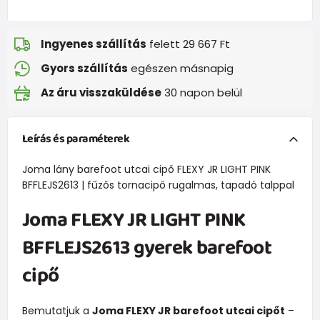
Ingyenes szállítás
felett 29 667 Ft
Gyors szállítás
egészen másnapig
Az áru visszaküldése
30 napon belül
Leírás és paraméterek
Joma lány barefoot utcai cipő FLEXY JR LIGHT PINK
BFFLEJS2613 | fűzős tornacipő rugalmas, tapadó talppal
Joma FLEXY JR LIGHT PINK
BFFLEJS2613 gyerek barefoot
cipő
Bemutatjuk a
Joma FLEXY JR barefoot utcai cipőt
–