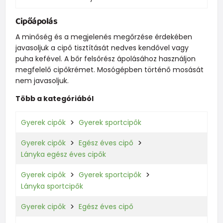
Cipőápolás
A minőség és a megjelenés megőrzése érdekében
javasoljuk a cipő tisztítását nedves kendővel vagy
puha kefével. A bőr felsőrész ápolásához használjon
megfelelő cipőkrémet. Mosógépben történő mosását
nem javasoljuk.
Több a kategóriából
Gyerek cipők
Gyerek sportcipők
Gyerek cipők
Egész éves cipő
Lányka egész éves cipők
Gyerek cipők
Gyerek sportcipők
Lányka sportcipők
Gyerek cipők
Egész éves cipő