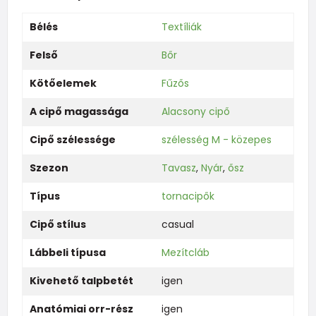
Bélés
Textíliák
Felső
Bőr
Kötőelemek
Fűzős
A cipő magassága
Alacsony cipő
Cipő szélessége
szélesség M - közepes
Szezon
Tavasz
,
Nyár
,
ősz
Típus
tornacipők
Cipő stílus
casual
Lábbeli típusa
Mezítcláb
Kivehető talpbetét
igen
Anatómiai orr-rész
igen