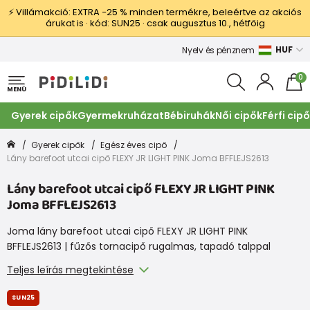
⚡ Villámakció: EXTRA −25 % minden termékre, beleértve az akciós
árukat is · kód: SUN25 · csak augusztus 10., hétfőig
HUF
Nyelv és pénznem
0
MENÜ
Gyerek cipők
Gyermekruházat
Bébiruhák
Női cipők
Férfi cip
Gyerek cipők
Egész éves cipő
Lány barefoot utcai cipő FLEXY JR LIGHT PINK Joma BFFLEJS2613
Lány barefoot utcai cipő FLEXY JR LIGHT PINK
Joma BFFLEJS2613
Joma lány barefoot utcai cipő FLEXY JR LIGHT PINK
BFFLEJS2613 | fűzős tornacipő rugalmas, tapadó talppal
Teljes leírás megtekintése
SUN25