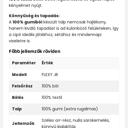
kényelmet nyújt.
Könnyűség és tapadás:
A
100% gumiból
készült talp nemcsak hajlékony,
hanem kiváló tapadást is ad különböző felületeken, így
a cipő ideális játékhoz, sétához és mindennapi
viseletre is.
Főbb jellemzők röviden
Paraméter
Érték
Modell
FLEXY JR
Felsőrész
100% bőr
Bélés
100% textil
Talp
100% gumi (extra rugalmas)
Széles orr-rész, nulla sarokemelés,
Jellemzők
könnyű kialakítás