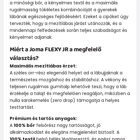
a minőségi bőr, a kényelmes textil és a maximális
rugalmasság tökéletes kombinációját a gyerekek
lábának egészséges fejlődéséért. Ezeket a cipőket úgy
tervezték, hogy a mezítlábas járást utánozzák, és a
mindennapi felfedezések során teljes szabadságot és
kényelmet adjanak.
Miért a Joma FLEXY JR a megfelelő
választás?
Maximális mezítlábas érzet:
A széles orr-rész elegendő helyet ad a lábujjaknak a
természetes mozgáshoz és stabilitáshoz. A vékony és
teljesen rugalmas gumitalp lehetővé teszi, hogy a láb
érzékelje a talajt és megfelelően reagáljon, miközben a
nulla sarokemelés (zero drop) támogatja a helyes
testtartást.
Prémium és tartós anyagok:
A
100% bőr
felsőrész nagy tartósságot, jó
alkalmazkodást és elegáns megjelenést biztosít. A
100% textil
belső bélés légáteresztő, és egész napos