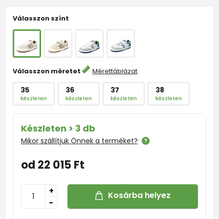
Válasszon színt
Válasszon méretet
Mérettáblázat
35
36
37
38
készleten
készleten
készleten
készleten
Készleten > 3 db
Mikor szállítjuk Önnek a terméket?
od 22 015 Ft
+
Kosárba helyez
-