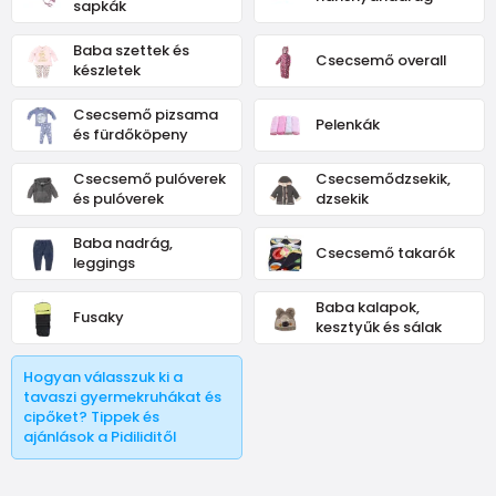
sapkák
Baba szettek és
Csecsemő overall
készletek
Csecsemő pizsama
Pelenkák
és fürdőköpeny
Csecsemő pulóverek
Csecsemődzsekik,
és pulóverek
dzsekik
Baba nadrág,
Csecsemő takarók
leggings
Baba kalapok,
Fusaky
kesztyűk és sálak
Hogyan válasszuk ki a
tavaszi gyermekruhákat és
cipőket? Tippek és
ajánlások a Pidiliditől