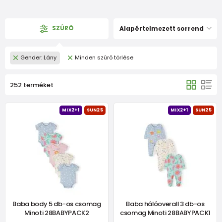
SZÛRÕ
Alapértelmezett sorrend
Gender: Lány
Minden szûrõ törlése
252 terméket
MIX2+1
SUN25
MIX2+1
SUN25
Baba body 5 db-os csomag
Baba hálóoverall 3 db-os
Minoti 28BABYPACK2
csomag Minoti 28BABYPACK1