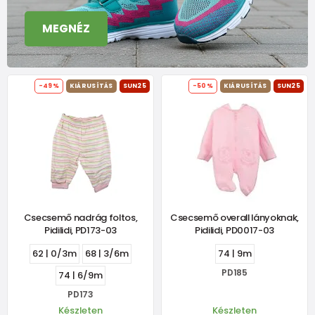
MEGNÉZ
-49%
KIÁRUSÍTÁS
SUN25
-50%
KIÁRUSÍTÁS
SUN25
Csecsemő nadrág foltos,
Csecsemő overall lányoknak,
Pidilidi, PD173-03
Pidilidi, PD0017-03
62 | 0/3m
68 | 3/6m
74 | 9m
PD185
74 | 6/9m
PD173
Készleten
Készleten