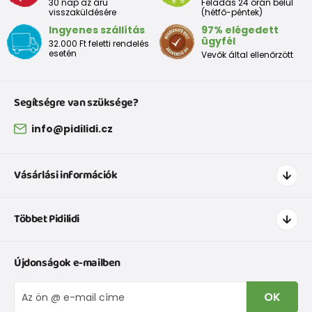
30 nap az áru
Feladás 24 órán belül
visszaküldésére
(hétfő-péntek)
Ingyenes szállítás
97% elégedett
ügyfél
32.000 Ft feletti rendelés
esetén
Vevők által ellenőrzött
Segítségre van szüksége?
info@pidilidi.cz
Vásárlási információk
Hogyan vásároljak
Többet Pidilidi
Szállítás és fizetés
Ruházat mérettáblázatí
Kapcsolat
Újdonságok e-mailben
Cipőmérettáblázat
Rólunk
IVisszaküldések és reklamációk
Blog
OK
Panaszkezelési eljárás
Nagykereskedelem PiDiLiDi