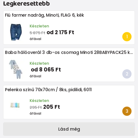
Legkeresettebb
Fiú farmer nadrág, Minoti, FLAG 6, kék
Készleten
od 2 175 Ft
5 875 Ft
áfával
Baba hálóoverál 3 db-os csomag Minoti 28BABYPACK25 kék
Készleten
od 8 065 Ft
áfával
Pelenka színű 70x70cm / 8ks, pidilidi, 6011
Készleten
205 Ft
295 Ft
áfával
Lásd még