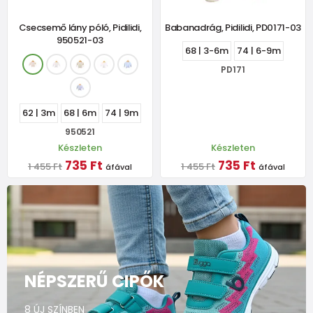
Csecsemő lány póló, Pidilidi,
Babanadrág, Pidilidi, PD0171-03
950521-03
68 | 3-6m
74 | 6-9m
PD171
62 | 3m
68 | 6m
74 | 9m
950521
Készleten
Készleten
735 Ft
735 Ft
1 455 Ft
1 455 Ft
áfával
áfával
NÉPSZERŰ CIPŐK
8 ÚJ SZÍNBEN