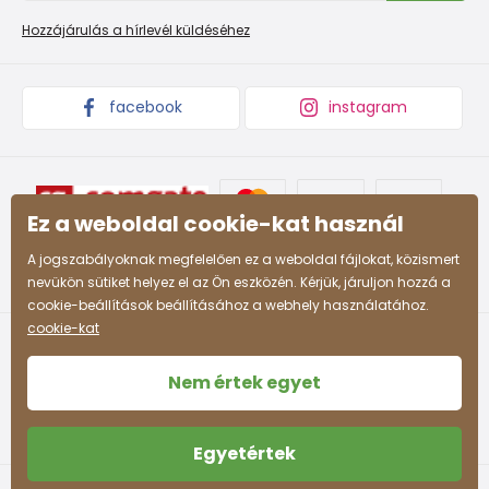
Promóciós feltételek és kedvezményes kódok
Áruk begyűjtése
Hozzájárulás a hírlevél küldéséhez
facebook
instagram
Ez a weboldal cookie-kat használ
A jogszabályoknak megfelelően ez a weboldal fájlokat, közismert
nevükön sütiket helyez el az Ön eszközén. Kérjük, járuljon hozzá a
cookie-beállítások beállításához a webhely használatához.
cookie-kat
Nem értek egyet
Egyetértek