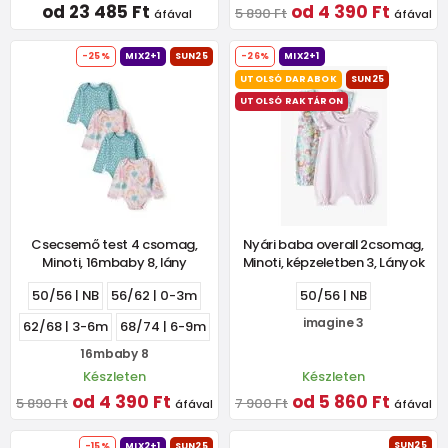
od 23 485 Ft
od 4 390 Ft
5 890 Ft
áfával
áfával
-25%
MIX2+1
SUN25
-26%
MIX2+1
UTOLSÓ DARABOK
SUN25
UTOLSÓ RAKTÁRON
Csecsemő test 4 csomag,
Nyári baba overall 2csomag,
Minoti, 16mbaby 8, lány
Minoti, képzeletben 3, Lányok
50/56 | NB
56/62 | 0-3m
50/56 | NB
imagine 3
62/68 | 3-6m
68/74 | 6-9m
16mbaby 8
Készleten
Készleten
od 4 390 Ft
od 5 860 Ft
5 890 Ft
7 900 Ft
áfával
áfával
SUN25
-15%
MIX2+1
SUN25