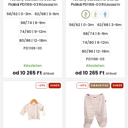
Pidilidi PD1169-03 Rózsaszín
Pidilidi PD1166-03 Rózsaszín
56/62 | 0-3m
62/68 | 3-6m
68/74 | 6-9m
56/62 | 0-3m
62/68 | 3-6m
74/80 | 9-12m
68/74 | 6-9m
80/86 | 12-18m
74/80 | 9-12m
PD1169-03
80/86 | 12-18m
PD1166-03
Készleten
Készleten
od 10 265 Ft
od 10 265 Ft
áfával
áfával
-49%
SUN25
-49%
KIÁRUSÍTÁS
SUN25