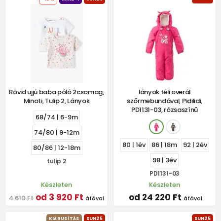
Rövid ujjú baba póló 2csomag,
lányok téli overál
Minoti, Tulip 2, Lányok
szőrmebundával, Pidilidi,
PD1131-03, rózsaszínű
68/74 | 6-9m
74/80 | 9-12m
80 | 1év
86 | 18m
92 | 2év
80/86 | 12-18m
98 | 3év
tulip 2
PD1131-03
Készleten
Készleten
od 3 920 Ft
od 24 220 Ft
4 610 Ft
áfával
áfával
KIÁRUSÍTÁS
SUN25
SUN25