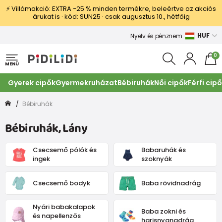
⚡ Villámakció: EXTRA −25 % minden termékre, beleértve az akciós
árukat is · kód: SUN25 · csak augusztus 10., hétfőig
HUF
Nyelv és pénznem
0
MENÜ
Gyerek cipők
Gyermekruházat
Bébiruhák
Női cipők
Férfi cip
Bébiruhák
Bébiruhák, Lány
Csecsemő pólók és
Babaruhák és
ingek
szoknyák
Csecsemő bodyk
Baba rövidnadrág
Nyári babakalapok
Baba zokni és
és napellenzős
harisnyanadrág