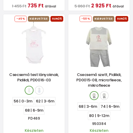
735 Ft
2 925 Ft
1 455 Ft
5 860 Ft
áfával
áfával
-46%
KIÁRUSÍTÁS
SUN25
-50%
KIÁRUSÍTÁS
SUN25
Csecsemő test lányoknak,
Csecsemő szett, Pidilidi,
Pidilidi, PD0016-03
PD0015-08, microfleece,
mikrofleece
56 | 0-3m
62 | 3-6m
68 | 3-6m
74 | 6-9m
68 | 6-9m
80 | 9-12m
PD469
950384
Készleten
Készleten