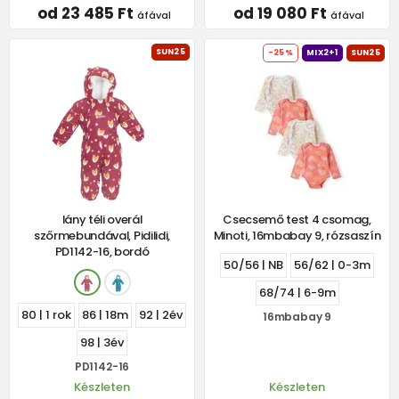
od 23 485 Ft
od 19 080 Ft
áfával
áfával
SUN25
-25%
MIX2+1
SUN25
lány téli overál
Csecsemő test 4 csomag,
szőrmebundával, Pidilidi,
Minoti, 16mbabay 9, rózsaszín
PD1142-16, bordó
50/56 | NB
56/62 | 0-3m
68/74 | 6-9m
80 | 1 rok
86 | 18m
92 | 2év
16mbabay 9
98 | 3év
PD1142-16
Készleten
Készleten