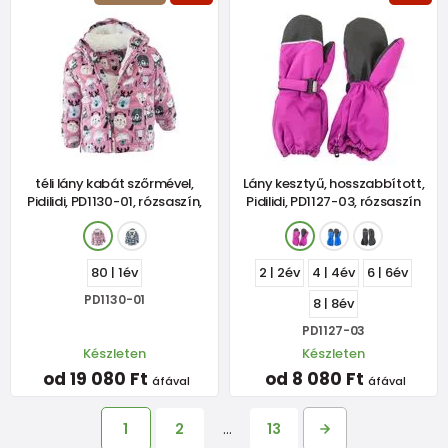
téli lány kabát szőrmével,
Lány kesztyű, hosszabbított,
Pidilidi, PD1130-01, rózsaszín,
Pidilidi, PD1127-03, rózsaszín
80 | 1év
2 | 2év
4 | 4év
6 | 6év
PD1130-01
8 | 8év
PD1127-03
Készleten
Készleten
od 19 080 Ft
od 8 080 Ft
áfával
áfával
1
2
…
13