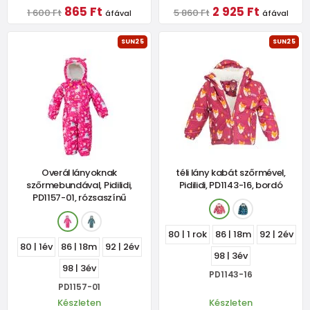
865 Ft
2 925 Ft
1 600 Ft
5 860 Ft
áfával
áfával
SUN25
SUN25
Overál lányoknak
téli lány kabát szőrmével,
szőrmebundával, Pidilidi,
Pidilidi, PD1143-16, bordó
PD1157-01, rózsaszínű
80 | 1 rok
86 | 18m
92 | 2év
80 | 1év
86 | 18m
92 | 2év
98 | 3év
98 | 3év
PD1143-16
PD1157-01
Készleten
Készleten