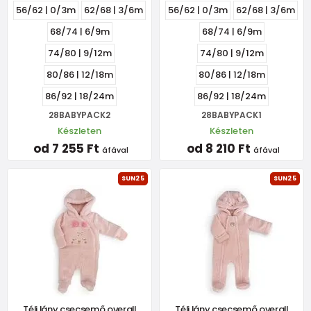
56/62 | 0/3m
62/68 | 3/6m
56/62 | 0/3m
62/68 | 3/6m
68/74 | 6/9m
68/74 | 6/9m
74/80 | 9/12m
74/80 | 9/12m
80/86 | 12/18m
80/86 | 12/18m
86/92 | 18/24m
86/92 | 18/24m
28BABYPACK2
28BABYPACK1
Készleten
Készleten
od 7 255 Ft
od 8 210 Ft
áfával
áfával
SUN25
SUN25
Téli lány csecsemő overall
Téli lány csecsemő overall