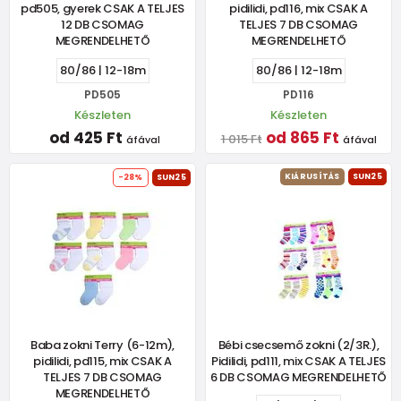
pd505, gyerek CSAK A TELJES
pidilidi, pd116, mix CSAK A
12 DB CSOMAG
TELJES 7 DB CSOMAG
MEGRENDELHETŐ
MEGRENDELHETŐ
80/86 | 12-18m
80/86 | 12-18m
PD505
PD116
Készleten
Készleten
od 425 Ft
od 865 Ft
1 015 Ft
áfával
áfával
KIÁRUSÍTÁS
SUN25
-28%
SUN25
Baba zokni Terry (6-12m),
Bébi csecsemő zokni (2/3R.),
pidilidi, pd115, mix CSAK A
Pidilidi, pd111, mix CSAK A TELJES
TELJES 7 DB CSOMAG
6 DB CSOMAG MEGRENDELHETŐ
MEGRENDELHETŐ