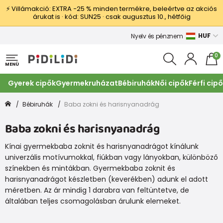
⚡ Villámakció: EXTRA −25 % minden termékre, beleértve az akciós
árukat is · kód: SUN25 · csak augusztus 10., hétfőig
HUF
Nyelv és pénznem
0
MENÜ
Gyerek cipők
Gyermekruházat
Bébiruhák
Női cipők
Férfi cip
Bébiruhák
Baba zokni és harisnyanadrág
Baba zokni és harisnyanadrág
Kínai gyermekbaba zoknit és harisnyanadrágot kínálunk
univerzális motívumokkal, fiúkban vagy lányokban, különböző
színekben és mintákban. Gyermekbaba zoknit és
harisnyanadrágot készletben (keverékben) adunk el adott
méretben. Az ár mindig 1 darabra van feltüntetve, de
általában teljes csomagolásban árulunk elemeket.