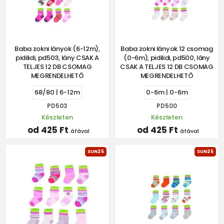
Baba zokni lányok (6-12m),
Baba zokni lányok 12 csomag
pidilidi, pd503, lány CSAK A
(0-6m), pidilidi, pd500, lány
TELJES 12 DB CSOMAG
CSAK A TELJES 12 DB CSOMAG
MEGRENDELHETŐ
MEGRENDELHETŐ
68/80 | 6-12m
0-6m | 0-6m
PD503
PD500
Készleten
Készleten
od 425 Ft
od 425 Ft
áfával
áfával
SUN25
SUN25