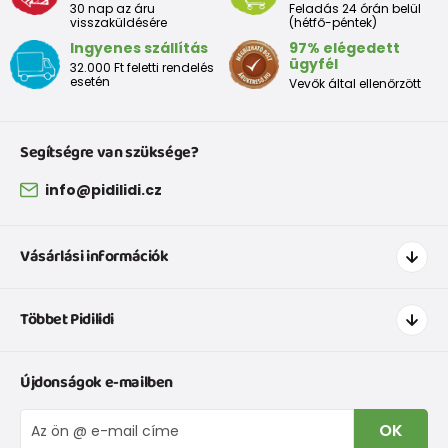
30 nap az áru
Feladás 24 órán belül
visszaküldésére
(hétfő-péntek)
Ingyenes szállítás
97% elégedett
ügyfél
32.000 Ft feletti rendelés
esetén
Vevők által ellenőrzött
Segítségre van szüksége?
info@pidilidi.cz
Vásárlási információk
Hogyan vásároljak
Többet Pidilidi
Szállítás és fizetés
Ruházat mérettáblázatí
Kapcsolat
Újdonságok e-mailben
Cipőmérettáblázat
Rólunk
IVisszaküldések és reklamációk
Blog
OK
Panaszkezelési eljárás
Nagykereskedelem PiDiLiDi