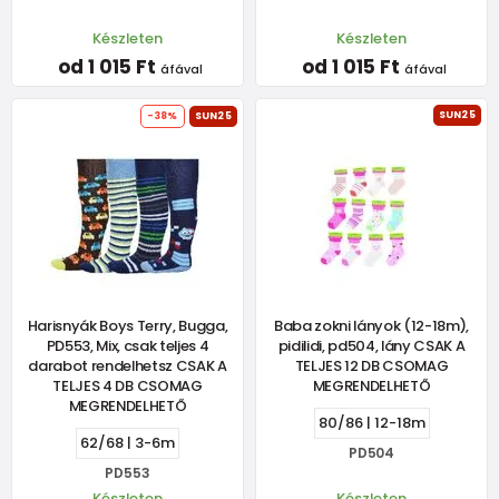
Készleten
Készleten
od 1 015 Ft
od 1 015 Ft
áfával
áfával
SUN25
-38%
SUN25
Harisnyák Boys Terry, Bugga,
Baba zokni lányok (12-18m),
PD553, Mix, csak teljes 4
pidilidi, pd504, lány CSAK A
darabot rendelhetsz CSAK A
TELJES 12 DB CSOMAG
TELJES 4 DB CSOMAG
MEGRENDELHETŐ
MEGRENDELHETŐ
80/86 | 12-18m
62/68 | 3-6m
PD504
PD553
Készleten
Készleten