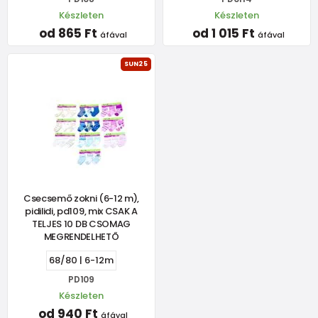
Készleten
Készleten
od 865 Ft
od 1 015 Ft
áfával
áfával
SUN25
Csecsemő zokni (6-12 m),
pidilidi, pd109, mix CSAK A
TELJES 10 DB CSOMAG
MEGRENDELHETŐ
68/80 | 6-12m
PD109
Készleten
od 940 Ft
áfával