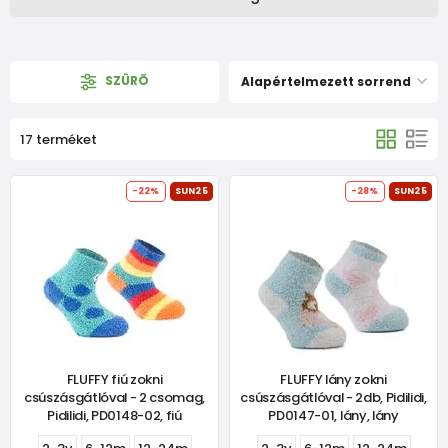
SZÛRÕ
Alapértelmezett sorrend
17 terméket
-22%
SUN25
-28%
SUN25
FLUFFY fiú zokni
FLUFFY lány zokni
csúszásgátlóval - 2 csomag,
csúszásgátlóval - 2db, Pidilidi,
Pidilidi, PD0148-02, fiú
PD0147-01, lány, lány