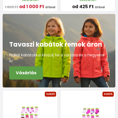
od 1 000 Ft
od 425 Ft
1 600 Ft
áfával
áfával
Tavaszi kabátok remek áron
Pidilidi kabátokkal készülj fel a városra és a hegyekre
is!
Vásárlás
SUN25
SUN25