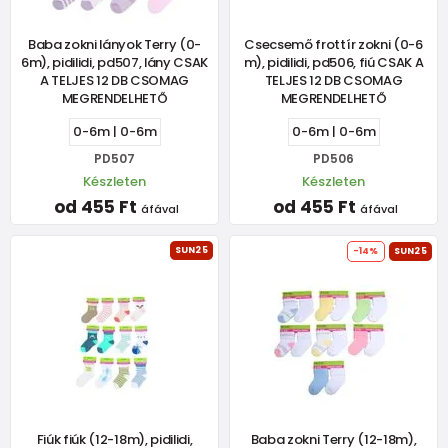
Baba zokni lányok Terry (0-
Csecsemő frottír zokni (0-6
6m), pidilidi, pd507, lány CSAK
m), pidilidi, pd506, fiú CSAK A
A TELJES 12 DB CSOMAG
TELJES 12 DB CSOMAG
MEGRENDELHETŐ
MEGRENDELHETŐ
0-6m | 0-6m
0-6m | 0-6m
PD507
PD506
Készleten
Készleten
od 455 Ft
od 455 Ft
áfával
áfával
SUN25
-14%
SUN25
Fiúk fiúk (12-18m), pidilidi,
Baba zokni Terry (12-18m),