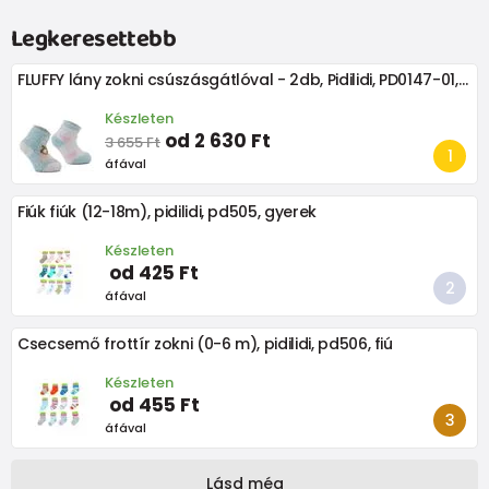
Legkeresettebb
FLUFFY lány zokni csúszásgátlóval - 2db, Pidilidi, PD0147-01, lány, lány
Készleten
od 2 630 Ft
3 655 Ft
áfával
Fiúk fiúk (12-18m), pidilidi, pd505, gyerek
Készleten
od 425 Ft
áfával
Csecsemő frottír zokni (0-6 m), pidilidi, pd506, fiú
Készleten
od 455 Ft
áfával
Lásd még