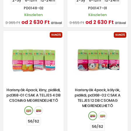
2-3y
6-12m
12-24m
2-3y
6-12m
12-24m
PD0148-02
PD0147-01
Készleten
Készleten
od 2 630 Ft
od 2 630 Ft
3 365 Ft
3 655 Ft
áfával
áfával
SUN25
SUN25
Harisnyák 4pack, lány, pidilidi,
Harisnyák 4pack, kölyök,
pd368-01 CSAK A TELJES 4 DB
pidilidi, pd368-02 CSAK A
CSOMAG MEGRENDELHETŐ
TELJES 12 DB CSOMAG
MEGRENDELHETŐ
56/62
56/62