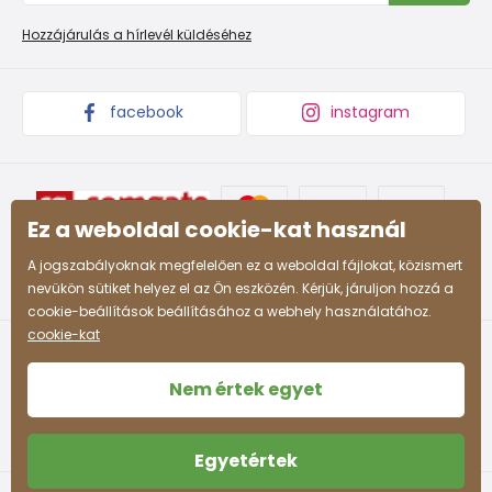
Promóciós feltételek és kedvezményes kódok
Áruk begyűjtése
Hozzájárulás a hírlevél küldéséhez
facebook
instagram
Ez a weboldal cookie-kat használ
A jogszabályoknak megfelelően ez a weboldal fájlokat, közismert
nevükön sütiket helyez el az Ön eszközén. Kérjük, járuljon hozzá a
cookie-beállítások beállításához a webhely használatához.
cookie-kat
Nem értek egyet
Egyetértek