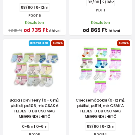
92/98 | 2/3év
68/80 | 6-12m
PD111
PD0115
Készleten
Készleten
od 735 Ft
od 865 Ft
1 015 Ft
áfával
áfával
BESTSELLER
SUN25
SUN25
Baba zokni Terry (0 - 6 m),
Csecsemő zokni (0-12 m),
pidilidi, pd108, mix CSAK A
pidilidi, pd114, mix CSAK A
TELJES 10 DB CSOMAG
TELJES 10 DB CSOMAG
MEGRENDELHETŐ
MEGRENDELHETŐ
0-6m | 0-6m
68/80 | 6-12m
PD108
PD0114