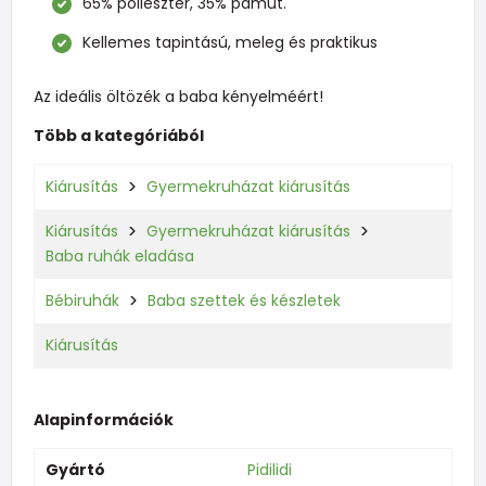
65% poliészter, 35% pamut.
Kellemes tapintású, meleg és praktikus
Az ideális öltözék a baba kényelméért!
Több a kategóriából
Kiárusítás
Gyermekruházat kiárusítás
Kiárusítás
Gyermekruházat kiárusítás
Baba ruhák eladása
Bébiruhák
Baba szettek és készletek
Kiárusítás
Alapinformációk
Gyártó
Pidilidi