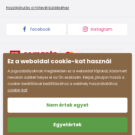
Promóciós feltételek és kedvezményes kódok
Áruk begyűjtése
Hozzájárulás a hírlevél küldéséhez
158
12-13 év
153 - 158
164
13-14 év
159 - 164
facebook
instagram
Ez a weboldal cookie-kat használ
A jogszabályoknak megfelelően ez a weboldal fájlokat, közismert
nevükön sütiket helyez el az Ön eszközén. Kérjük, járuljon hozzá a
cookie-beállítások beállításához a webhely használatához.
cookie-kat
Nem értek egyet
Egyetértek