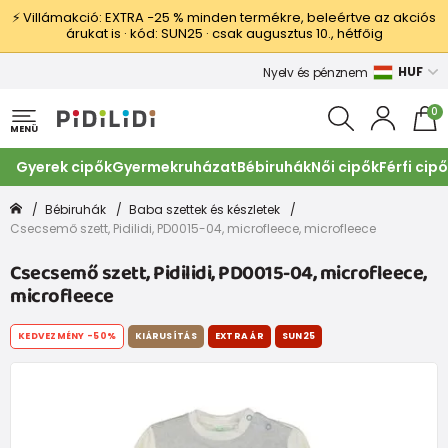
⚡ Villámakció: EXTRA −25 % minden termékre, beleértve az akciós
árukat is · kód: SUN25 · csak augusztus 10., hétfőig
HUF
Nyelv és pénznem
0
MENÜ
Gyerek cipők
Gyermekruházat
Bébiruhák
Női cipők
Férfi cip
Bébiruhák
Baba szettek és készletek
Csecsemő szett, Pidilidi, PD0015-04, microfleece, microfleece
Csecsemő szett, Pidilidi, PD0015-04, microfleece,
microfleece
KEDVEZMÉNY
-50%
KIÁRUSÍTÁS
EXTRA ÁR
SUN25