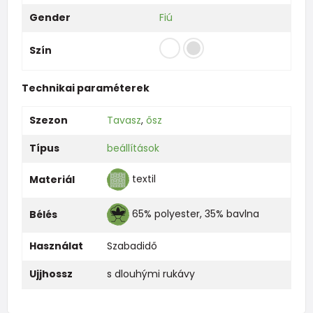
Gender
Fiú
Szín
Technikai paraméterek
Szezon
Tavasz
,
ősz
Típus
beállítások
textil
Materiál
65% polyester, 35% bavlna
Bélés
Használat
Szabadidő
Ujjhossz
s dlouhými rukávy