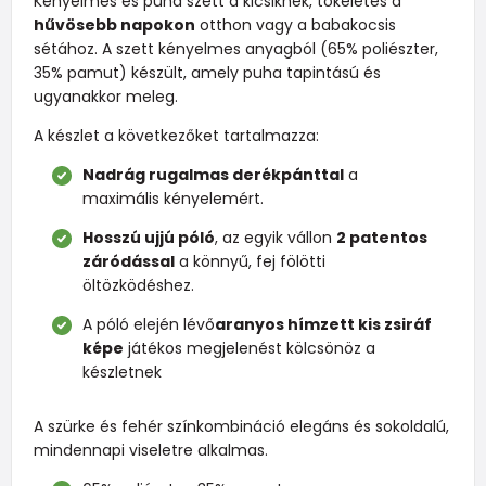
Kényelmes és puha szett a kicsiknek, tökéletes a
hűvösebb napokon
otthon vagy a babakocsis
sétához. A szett kényelmes anyagból (65% poliészter,
35% pamut) készült, amely puha tapintású és
ugyanakkor meleg.
A készlet a következőket tartalmazza:
Nadrág rugalmas derékpánttal
a
maximális kényelemért.
Hosszú ujjú póló
, az egyik vállon
2 patentos
záródással
a könnyű, fej fölötti
öltözködéshez.
A póló elején lévő
aranyos hímzett kis zsiráf
képe
játékos megjelenést kölcsönöz a
készletnek
A szürke és fehér színkombináció elegáns és sokoldalú,
mindennapi viseletre alkalmas.