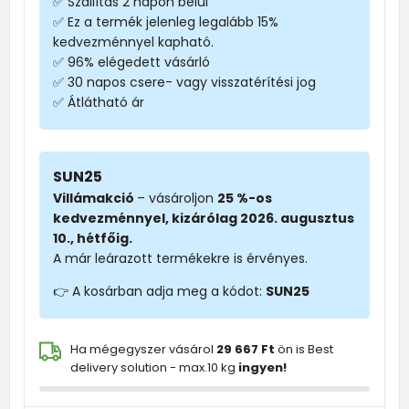
✅ Szállítás 2 napon belül
✅ Ez a termék jelenleg legalább 15%
kedvezménnyel kapható.
✅ 96% elégedett vásárló
✅ 30 napos csere- vagy visszatérítési jog
✅ Átlátható ár
SUN25
Villámakció
– vásároljon
25 %-os
kedvezménnyel, kizárólag 2026. augusztus
10., hétfőig.
A már leárazott termékekre is érvényes.
👉 A kosárban adja meg a kódot:
SUN25
Ha mégegyszer vásárol
29 667 Ft
ön is Best
delivery solution - max.10 kg
ingyen!