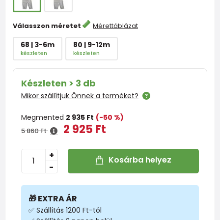
Válasszon méretet
Mérettáblázat
68 | 3-6m
80 | 9-12m
készleten
készleten
Készleten > 3 db
Mikor szállítjuk Önnek a terméket?
Megmented
2 935 Ft
(-50 %)
2 925 Ft
5 860 Ft
+
Kosárba helyez
-
🎁 EXTRA ÁR
✅ Szállítás 1200 Ft-tól