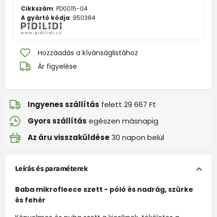
Cikkszám
:
PD0015-04
A gyártó kódja
:
950384
Hozzáadás a kívánságlistához
Ár figyelése
Ingyenes szállítás
felett 29 667 Ft
Gyors szállítás
egészen másnapig
Az áru visszaküldése
30 napon belül
Leírás és paraméterek
Baba mikrofleece szett - póló és nadrág, szürke
és fehér