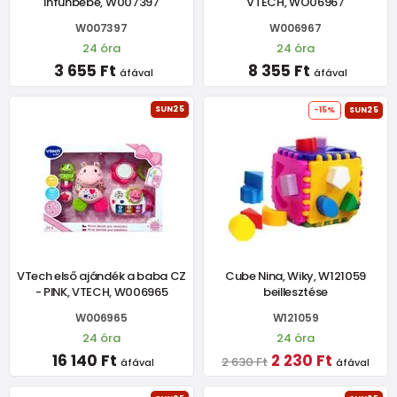
infunbebe, W007397
VTECH, WO06967
W007397
W006967
24 óra
24 óra
3 655 Ft
8 355 Ft
áfával
áfával
SUN25
-15%
SUN25
VTech első ajándék a baba CZ
Cube Nina, Wiky, W121059
- PINK, VTECH, W006965
beillesztése
W006965
W121059
24 óra
24 óra
16 140 Ft
2 230 Ft
2 630 Ft
áfával
áfával