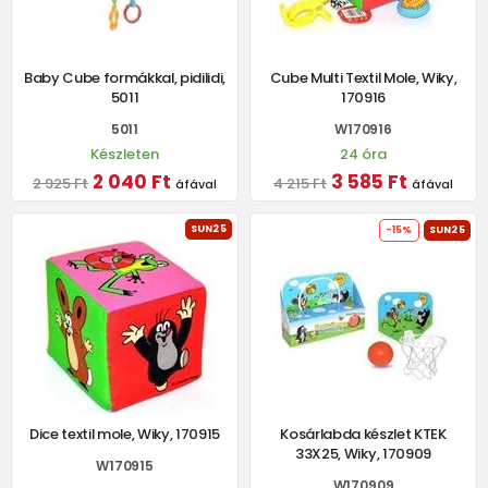
Baby Cube formákkal, pidilidi,
Cube Multi Textil Mole, Wiky,
5011
170916
5011
W170916
Készleten
24 óra
2 040 Ft
3 585 Ft
2 925 Ft
4 215 Ft
áfával
áfával
SUN25
-15%
SUN25
Dice textil mole, Wiky, 170915
Kosárlabda készlet KTEK
33X25, Wiky, 170909
W170915
W170909