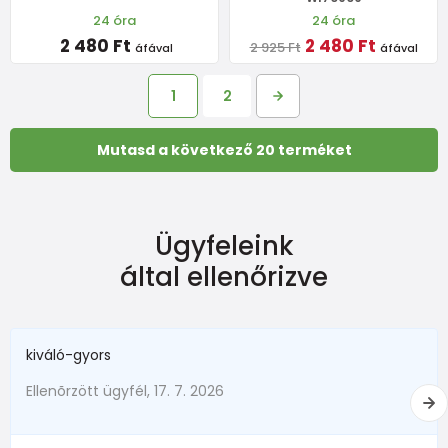
24 óra
24 óra
2 480 Ft
2 480 Ft
2 925 Ft
áfával
áfával
1
2
Mutasd a következő 20 terméket
Ügyfeleink
által ellenőrizve
kiváló-gyors
Ellenõrzött ügyfél, 17. 7. 2026