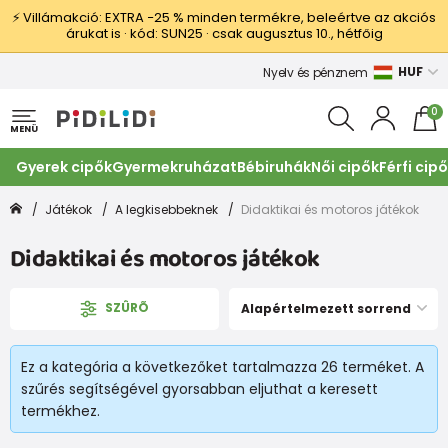
⚡ Villámakció: EXTRA −25 % minden termékre, beleértve az akciós
árukat is · kód: SUN25 · csak augusztus 10., hétfőig
HUF
Nyelv és pénznem
0
MENÜ
Gyerek cipők
Gyermekruházat
Bébiruhák
Női cipők
Férfi cip
Játékok
A legkisebbeknek
Didaktikai és motoros játékok
Didaktikai és motoros játékok
SZÛRÕ
Alapértelmezett sorrend
Ez a kategória a következőket tartalmazza 26 terméket. A
szűrés segítségével gyorsabban eljuthat a keresett
termékhez.