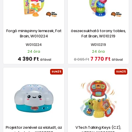
Forgó minispinny lemezek, Fat
összecsukható torony tobles,
Brain, W010224
Fat Brain, W010219
W010224
W010219
24 óra
24 óra
4 390 Ft
7 770 Ft
8 065 Ft
áfával
áfával
SUN25
SUN25
Projektor zenével az elaludt, az
VTech Talking Keys (CZ),