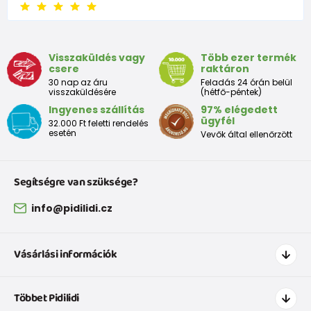
Visszaküldés vagy
Több ezer termék
csere
raktáron
30 nap az áru
Feladás 24 órán belül
visszaküldésére
(hétfő-péntek)
Ingyenes szállítás
97% elégedett
ügyfél
32.000 Ft feletti rendelés
esetén
Vevők által ellenőrzött
Segítségre van szüksége?
info@pidilidi.cz
Vásárlási információk
Hogyan vásároljak
Többet Pidilidi
Szállítás és fizetés