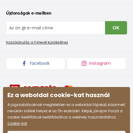
Ruházat mérettáblázatí
Kapcsolat
Újdonságok e-mailben
Cipőmérettáblázat
Rólunk
IVisszaküldések és reklamációk
Blog
OK
Panaszkezelési eljárás
Nagykereskedelem PiDiLiDi
Promóciós feltételek és kedvezményes kódok
Áruk begyűjtése
Hozzájárulás a hírlevél küldéséhez
facebook
instagram
Ez a weboldal cookie-kat használ
A jogszabályoknak megfelelően ez a weboldal fájlokat, közismert
nevükön sütiket helyez el az Ön eszközén. Kérjük, járuljon hozzá a
cookie-beállítások beállításához a webhely használatához.
cookie-kat