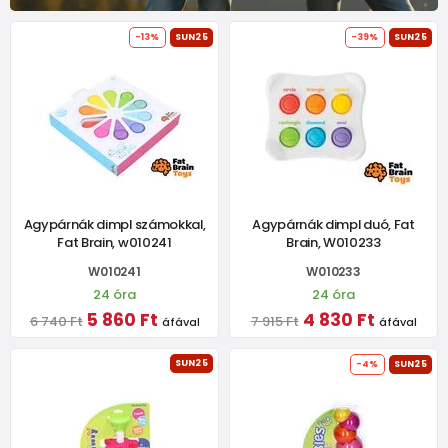
-13%
SUN25
-39%
SUN25
Agypárnák dimpl számokkal,
Agypárnák dimpl duó, Fat
Fat Brain, w010241
Brain, W010233
W010241
W010233
24 óra
24 óra
5 860 Ft
4 830 Ft
6 740 Ft
7 915 Ft
áfával
áfával
SUN25
-4%
SUN25