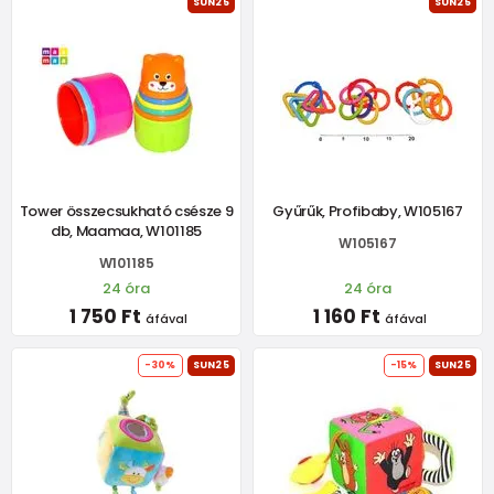
SUN25
SUN25
Tower összecsukható csésze 9
Gyűrűk, Profibaby, W105167
db, Maamaa, W101185
W105167
W101185
24 óra
24 óra
1 750 Ft
1 160 Ft
áfával
áfával
-30%
SUN25
-15%
SUN25