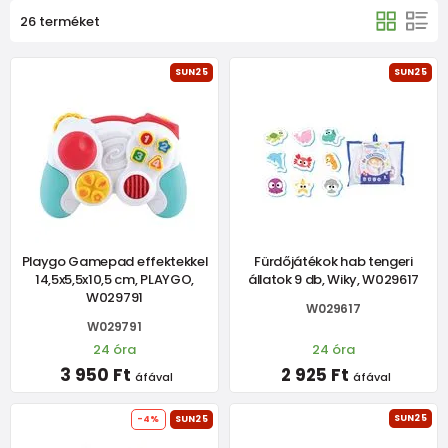
26 terméket
SUN25
SUN25
Playgo Gamepad effektekkel
Fürdőjátékok hab tengeri
14,5x5,5x10,5 cm, PLAYGO,
állatok 9 db, Wiky, W029617
W029791
W029617
W029791
24 óra
24 óra
3 950 Ft
2 925 Ft
áfával
áfával
SUN25
-4%
SUN25