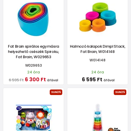
Fat Brain spirálos egymásra
Halmozó kalapok Dimpl Stack,
helyezhető csészék Spiroku,
Fat Brain, W014148
Fat Brain, W029653
W014148
W029653
24 óra
24 óra
6 300 Ft
6 595 Ft
6 595 Ft
áfával
áfával
SUN25
SUN25