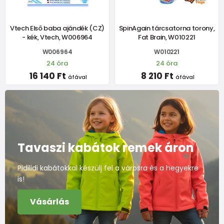
Vtech Első baba ajándék (CZ)
SpinAgain tárcsatorna torony,
- kék, Vtech, W006964
Fat Brain, W010221
W006964
W010221
24 óra
24 óra
16 140 Ft
8 210 Ft
áfával
áfával
Tavaszi kabátok remek áron
Pidilidi kabátokkal készülj fel a városra és a hegyekre
is!
Vásárlás