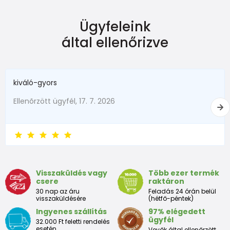
Ügyfeleink
által ellenőrizve
kiváló-gyors
Ellenõrzött ügyfél, 17. 7. 2026
Visszaküldés vagy
Több ezer termék
csere
raktáron
30 nap az áru
Feladás 24 órán belül
visszaküldésére
(hétfő-péntek)
Ingyenes szállítás
97% elégedett
ügyfél
32.000 Ft feletti rendelés
esetén
Vevők által ellenőrzött