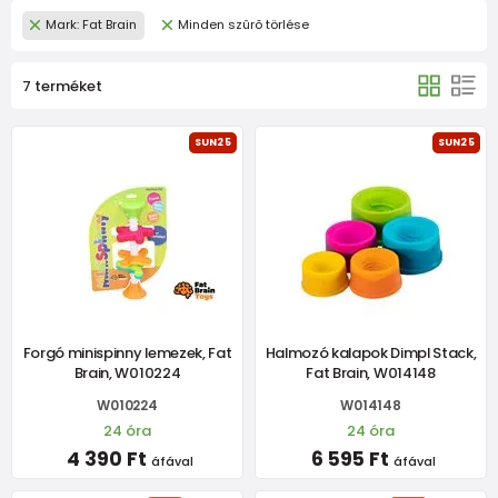
Mark: Fat Brain
Minden szûrõ törlése
7 terméket
SUN25
SUN25
Forgó minispinny lemezek, Fat
Halmozó kalapok Dimpl Stack,
Brain, W010224
Fat Brain, W014148
W010224
W014148
24 óra
24 óra
4 390 Ft
6 595 Ft
áfával
áfával