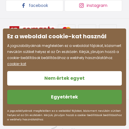
facebook
instagram
Ez a weboldal cookie-kat használ
A jogszabályoknak megfelelően ez a weboldal fájlokat, közismert
nevükön sütiket helyez el az Ön eszközén. Kérjük, járuljon hozzá a
cookie-beállítások beállításához a webhely használatához.
cookie-kat
Nem értek egyet
Egyetértek
Felhasználási feltételek
Személyes adatok védelme
A jogszabályoknak megfelelően ez a weboldal fájlokat, közismert nevükön sütiket
helyez el az Ön eszközén. Kérjük, járuljon hozzá a cookie-beállítások beállításához
pidilidi.hu © 2026. Webdesign
Litvanyi.sk
.
a webhely használatához.
Az e-shopot létrehozta