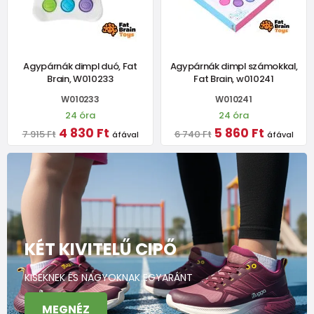
Agypárnák dimpl duó, Fat
Agypárnák dimpl számokkal,
Brain, W010233
Fat Brain, w010241
W010233
W010241
24 óra
24 óra
4 830 Ft
5 860 Ft
7 915 Ft
6 740 Ft
áfával
áfával
KÉT KIVITELŰ CIPŐ
KISEKNEK ÉS NAGYOKNAK EGYARÁNT
MEGNÉZ