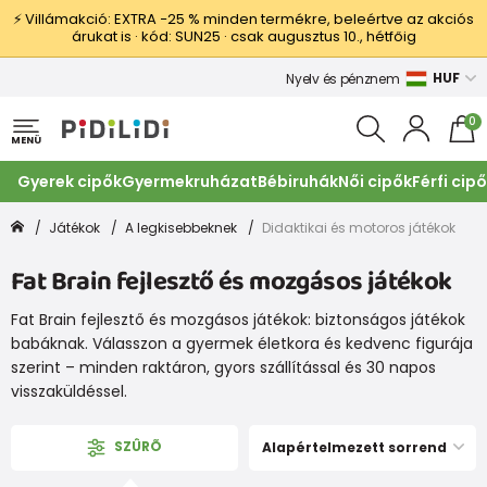
⚡ Villámakció: EXTRA −25 % minden termékre, beleértve az akciós
árukat is · kód: SUN25 · csak augusztus 10., hétfőig
HUF
Nyelv és pénznem
0
MENÜ
Gyerek cipők
Gyermekruházat
Bébiruhák
Női cipők
Férfi cip
Játékok
A legkisebbeknek
Didaktikai és motoros játékok
Fat Brain fejlesztő és mozgásos játékok
Fat Brain fejlesztő és mozgásos játékok: biztonságos játékok
babáknak. Válasszon a gyermek életkora és kedvenc figurája
szerint – minden raktáron, gyors szállítással és 30 napos
visszaküldéssel.
SZÛRÕ
Alapértelmezett sorrend