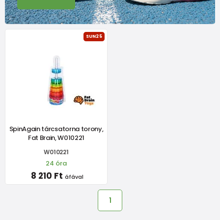
SUN25
SpinAgain tárcsatorna torony,
Fat Brain, W010221
W010221
24 óra
8 210 Ft
áfával
1