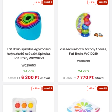
-4%
SUN25
-4%
SUN25
Fat Brain spirálos egymásra
összecsukható torony tobles,
helyezhető csészék Spiroku,
Fat Brain, W010219
Fat Brain, W029653
W010219
W029653
24 óra
24 óra
6 300 Ft
7 770 Ft
6 595 Ft
8 065 Ft
áfával
áfával
-39%
SUN25
-13%
SUN25