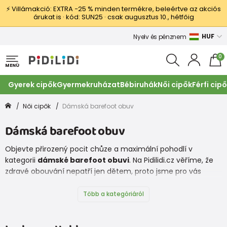
⚡ Villámakció: EXTRA −25 % minden termékre, beleértve az akciós
árukat is · kód: SUN25 · csak augusztus 10., hétfőig
HUF
Nyelv és pénznem
0
MENÜ
Gyerek cipők
Gyermekruházat
Bébiruhák
Női cipők
Férfi cip
Női cipők
Dámská barefoot obuv
Dámská barefoot obuv
Objevte přirozený pocit chůze a maximální pohodlí v
kategorii
dámské barefoot obuvi
. Na Pidilidi.cz věříme, že
zdravé obouvání nepatří jen dětem, proto jsme pro vás
vybrali ty nejlepší modely od značek
Froddo, Groundies,
Protetika
a naší vlastní značky
Bugga
.
Több a kategóriáról