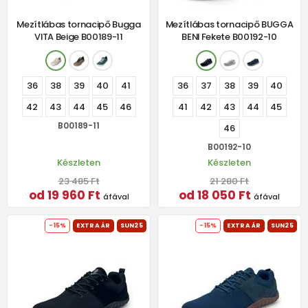
Mezítlábas tornacipő Bugga
Mezítlábas tornacipő BUGGA
VITA Beige B00189-11
BENI Fekete B00192-10
36
38
39
40
41
36
37
38
39
40
42
43
44
45
46
41
42
43
44
45
B00189-11
46
B00192-10
Készleten
Készleten
23 485 Ft
21 280 Ft
od 19 960 Ft
od 18 050 Ft
áfával
áfával
-15%
EXTRA ÁR
SUN25
-15%
EXTRA ÁR
SUN25