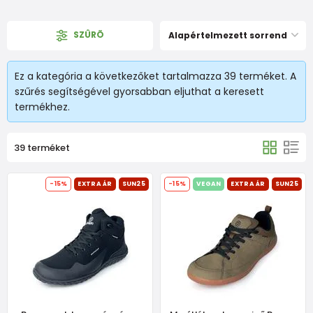
SZÛRÕ
Alapértelmezett sorrend
Ez a kategória a következőket tartalmazza 39 terméket. A
szűrés segítségével gyorsabban eljuthat a keresett
termékhez.
39 terméket
-15%
EXTRA ÁR
SUN25
-15%
VEGAN
EXTRA ÁR
SUN25