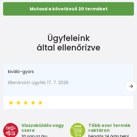
Mutasd a következő 20 terméket
Ügyfeleink
által ellenőrizve
kiváló-gyors
Ellenõrzött ügyfél, 17. 7. 2026
Visszaküldés vagy
Több ezer termék
csere
raktáron
30 nap az áru
Feladás 24 órán belül