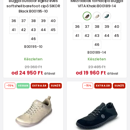
Bugga outdoor egész éves
Mezítlábas tornacipő Bugga
softshell barefoot cipő SIKOR
VITA Khaki B00189-14
Black B00195-10
36
37
38
39
40
36
37
38
39
40
41
42
43
44
45
41
42
43
44
45
46
46
B00195-10
B00189-14
Készleten
Készleten
29 360 Ft
23 485 Ft
od 24 950 Ft
od 19 960 Ft
áfával
áfával
-15%
VEGAN
EXTRA ÁR
SUN25
-15%
EXTRA ÁR
SUN25