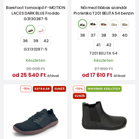
Barefoot tornacipő F-MOTION
Női mezítlábas szandál
LACES DARK BLUE Froddo
Protetika T201 BELITA 54 benzin
G3130287-5
36
37
38
39
40
36
39
42
41
42
G3130287-5
T201 BELITA 54
Készleten
Készleten
30 095 Ft
27 890 Ft
od 25 540 Ft
od 17 610 Ft
áfával
áfával
-15%
EXTRA ÁR
SUN25
-10%
INGYENES SZÁLLÍTÁS
SUN25