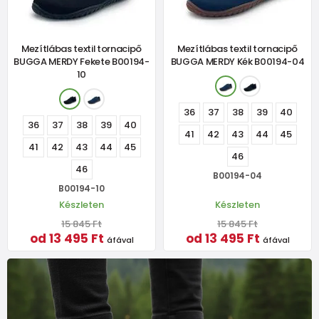
Mezítlábas textil tornacipő
Mezítlábas textil tornacipő
BUGGA MERDY Fekete B00194-
BUGGA MERDY Kék B00194-04
10
36
37
38
39
40
36
37
38
39
40
41
42
43
44
45
41
42
43
44
45
46
46
B00194-04
B00194-10
Készleten
Készleten
15 845 Ft
15 845 Ft
od 13 495 Ft
od 13 495 Ft
áfával
áfával