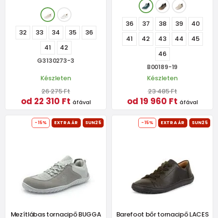
36
37
38
39
40
32
33
34
35
36
41
42
43
44
45
41
42
46
G3130273-3
B00189-19
Készleten
Készleten
26 275 Ft
23 485 Ft
od 22 310 Ft
od 19 960 Ft
áfával
áfával
-15%
EXTRA ÁR
SUN25
-15%
EXTRA ÁR
SUN25
Mezítlábas tornacipő BUGGA
Barefoot bőr tornacipő LACES