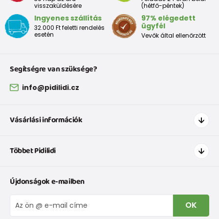
visszaküldésére
(hétfő-péntek)
Ingyenes szállítás
97% elégedett
ügyfél
32.000 Ft feletti rendelés
esetén
Vevők által ellenőrzött
Segítségre van szüksége?
info@pidilidi.cz
Vásárlási információk
Hogyan vásároljak
Többet Pidilidi
Szállítás és fizetés
Ruházat mérettáblázatí
Kapcsolat
Újdonságok e-mailben
Cipőmérettáblázat
Rólunk
IVisszaküldések és reklamációk
Blog
OK
Panaszkezelési eljárás
Nagykereskedelem PiDiLiDi