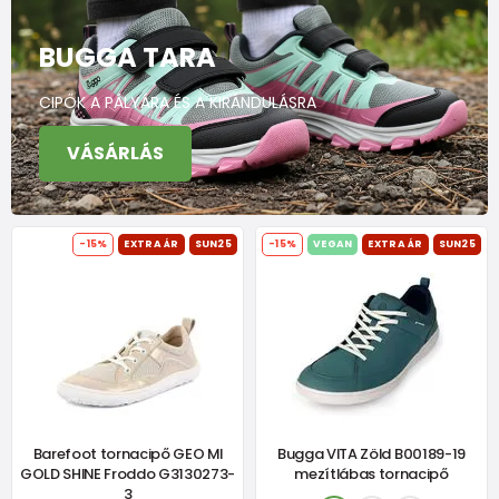
BUGGA TARA
CIPŐK A PÁLYÁRA ÉS A KIRÁNDULÁSRA
VÁSÁRLÁS
-15%
EXTRA ÁR
SUN25
-15%
VEGAN
EXTRA ÁR
SUN25
Barefoot tornacipő GEO MI
Bugga VITA Zöld B00189-19
GOLD SHINE Froddo G3130273-
mezítlábas tornacipő
3