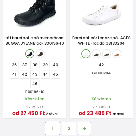
téli barefoot cipő membránnal
Barefoot bőr teniszcipő LACES
BUGGA DYLAN Black B00196-10
WHITE Froddo G3130294
36
37
38
39
40
42
G3130294
41
42
43
44
45
46
B00196-10
Készleten
Készleten
32 295 Ft
27 745 Ft
od 27 450 Ft
od 23 485 Ft
áfával
áfával
1
2