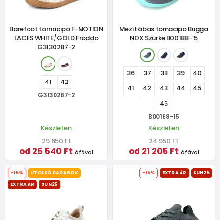
Barefoot tornacipő F-MOTION
Mezítlábas tornacipő Bugga
LACES WHITE/GOLD Froddo
NOX Szürke B00188-15
G3130287-2
36
37
38
39
40
41
42
41
42
43
44
45
G3130287-2
46
B00188-15
Készleten
Készleten
29 650 Ft
24 950 Ft
od 25 540 Ft
od 21 205 Ft
áfával
áfával
-15%
UTOLSÓ DARABOK
-15%
EXTRA ÁR
SUN25
EXTRA ÁR
SUN25