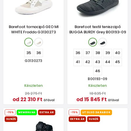
Barefoot tornacipő GEO MI
Barefoot textil teniszcipő
WHITE Froddo G3130273
BUGGA BURDY Grey B00193-09
35
36
36
37
38
39
40
G3130273
41
42
43
44
45
46
B00193-09
Készleten
Készleten
26 275 Ft
18 635 Ft
od 22 310 Ft
od 15 845 Ft
áfával
áfával
-15%
MEMBRÁNA
EXTRA ÁR
-15%
UTOLSÓ DARABOK
SUN25
EXTRA ÁR
SUN25