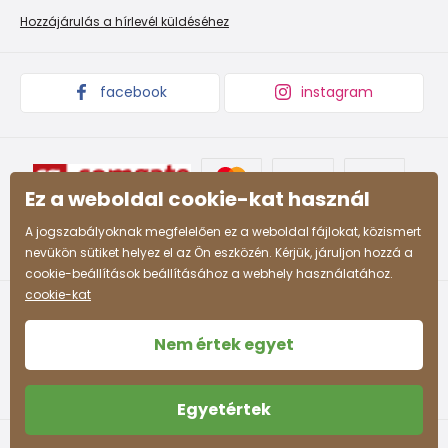
Promóciós feltételek és kedvezményes kódok
Áruk begyűjtése
Hozzájárulás a hírlevél küldéséhez
facebook
instagram
Ez a weboldal cookie-kat használ
A jogszabályoknak megfelelően ez a weboldal fájlokat, közismert
nevükön sütiket helyez el az Ön eszközén. Kérjük, járuljon hozzá a
cookie-beállítások beállításához a webhely használatához.
cookie-kat
Nem értek egyet
Egyetértek
Felhasználási feltételek
Személyes adatok védelme