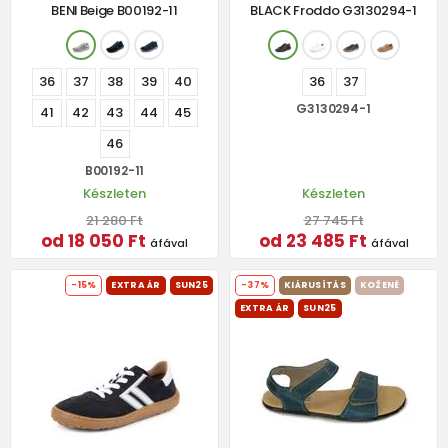
BENI Beige B00192-11
BLACK Froddo G3130294-1
36
37
38
39
40
36
37
G3130294-1
41
42
43
44
45
46
B00192-11
Készleten
Készleten
21 280 Ft
27 745 Ft
od 18 050 Ft
od 23 485 Ft
áfával
áfával
-15%
EXTRA ÁR
SUN25
-37%
KIÁRUSÍTÁS
KOŽENÉ
EXTRA ÁR
SUN25