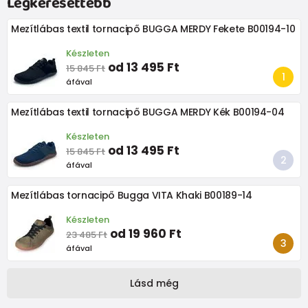
Legkeresettebb
Mezítlábas textil tornacipő BUGGA MERDY Fekete B00194-10
Készleten
od 13 495 Ft
15 845 Ft
áfával
Mezítlábas textil tornacipő BUGGA MERDY Kék B00194-04
Készleten
od 13 495 Ft
15 845 Ft
áfával
Mezítlábas tornacipő Bugga VITA Khaki B00189-14
Készleten
od 19 960 Ft
23 485 Ft
áfával
Lásd még