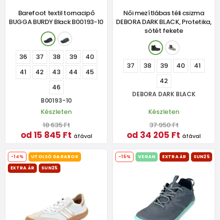
Barefoot textil tornacipő
Női mezítlábas téli csizma
BUGGA BURDY Black B00193-10
DEBORA DARK BLACK, Protetika,
sötét fekete
36
37
38
39
40
37
38
39
40
41
41
42
43
44
45
42
46
DEBORA DARK BLACK
B00193-10
Készleten
Készleten
18 635 Ft
37 950 Ft
od 15 845 Ft
od 34 205 Ft
áfával
áfával
-14%
UTOLSÓ DARABOK
-15%
VEGAN
EXTRA ÁR
SUN25
EXTRA ÁR
SUN25