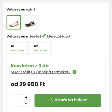
Válasszon színt
Válasszon méretet
Mérettáblázat
41
42
készleten
készleten
Készleten > 3 db
Mikor szállítjuk Önnek a terméket?
od 29 650 Ft
+
Kosárba helyez
-