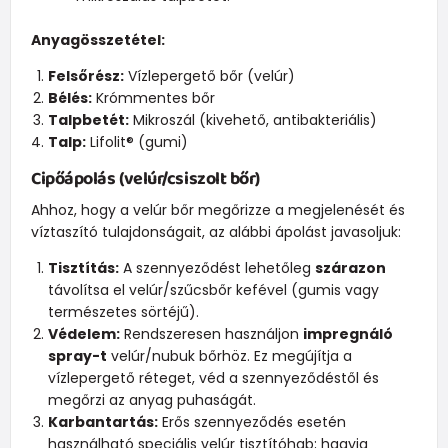
Anyagösszetétel:
Felsőrész:
Vízlepergető bőr (velúr)
Bélés:
Krómmentes bőr
Talpbetét:
Mikroszál (kivehető, antibakteriális)
Talp:
Lifolit® (gumi)
Cipőápolás (velúr/csiszolt bőr)
Ahhoz, hogy a velúr bőr megőrizze a megjelenését és
víztaszító tulajdonságait, az alábbi ápolást javasoljuk:
Tisztítás:
A szennyeződést lehetőleg
szárazon
távolítsa el velúr/szűcsbőr kefével (gumis vagy
természetes sörtéjű).
Védelem:
Rendszeresen használjon
impregnáló
spray-t
velúr/nubuk bőrhöz. Ez megújítja a
vízlepergető réteget, véd a szennyeződéstől és
megőrzi az anyag puhaságát.
Karbantartás:
Erős szennyeződés esetén
használható speciális velúr tisztítóhab; hagyja