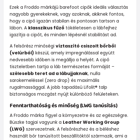
Ezek a Froddo márkájú barefoot cipők ideális választás
nagyobb gyerekeknek, vagy azoknak, akiknek fontos,
hogy a cipő igazán stabilan és pontosan tartson a
lábon. A
klasszikus fűző
tökéletesen a lábfejhez
igazítja a cipőt, és minden lépésnél stabilitást ad.
A felsőrész minőségi
víztaszító csiszolt bőrből
(velúrból)
készül, amely impregnálással együtt
nedvesebb időben is megállja a helyét. A cipő
tiszteletben tartja a láb természetes formáját –
szélesebb teret ad a lábujjaknak
, nulla
sarokemeléssel (zero drop) és maximális
rugalmassággal. A jobb tapadású Lifolit® talp
biztonságos mozgást nyújt különböző felületeken.
Fenntarthatóság és minőség (LWG tanúsítás)
A Froddo márka figyel a környezetre és az egészségre.
Büszke tagjai vagyunk a
Leather Working Group
(LWG)
szervezetnek. A felsőrészhez és a béléshez
használt bőr tanúsított beszállítóktól származik, ami a