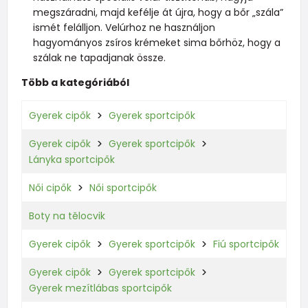
megszáradni, majd kefélje át újra, hogy a bőr „szála”
ismét felálljon. Velúrhoz ne használjon
hagyományos zsíros krémeket sima bőrhöz, hogy a
szálak ne tapadjanak össze.
Több a kategóriából
Gyerek cipők
Gyerek sportcipők
Gyerek cipők
Gyerek sportcipők
Lányka sportcipők
Női cipők
Női sportcipők
Boty na tělocvik
Gyerek cipők
Gyerek sportcipők
Fiú sportcipők
Gyerek cipők
Gyerek sportcipők
Gyerek mezítlábas sportcipők