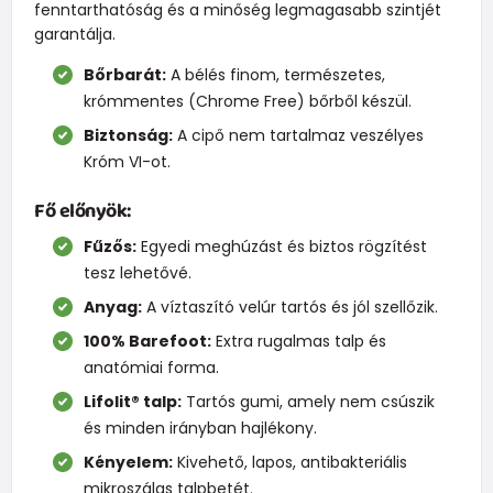
fenntarthatóság és a minőség legmagasabb szintjét
garantálja.
Bőrbarát:
A bélés finom, természetes,
krómmentes (Chrome Free) bőrből készül.
Biztonság:
A cipő nem tartalmaz veszélyes
Króm VI-ot.
Fő előnyök:
Fűzős:
Egyedi meghúzást és biztos rögzítést
tesz lehetővé.
Anyag:
A víztaszító velúr tartós és jól szellőzik.
100% Barefoot:
Extra rugalmas talp és
anatómiai forma.
Lifolit® talp:
Tartós gumi, amely nem csúszik
és minden irányban hajlékony.
Kényelem:
Kivehető, lapos, antibakteriális
mikroszálas talpbetét.