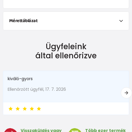
Mérettáblázat
Méret
31
32
33
34
35
36
37
38
Ügyfeleink
Talpbetét
által ellenőrizve
hossza
205
212
218
224
231
238
245
252
(mm)
kiváló-gyors
Ellenõrzött ügyfél, 17. 7. 2026
Visszaküldés vagy
Több ezer termék