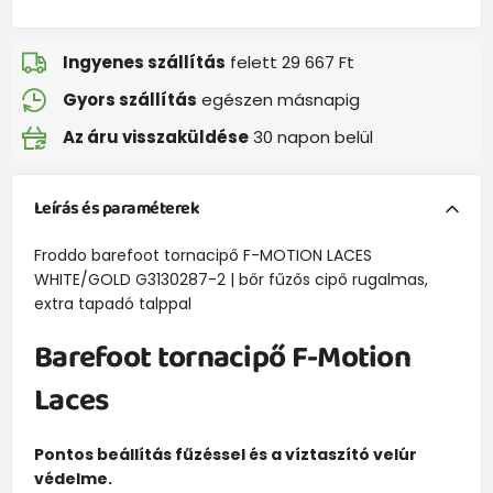
Ingyenes szállítás
felett 29 667 Ft
Gyors szállítás
egészen másnapig
Az áru visszaküldése
30 napon belül
Leírás és paraméterek
Froddo barefoot tornacipő F-MOTION LACES
WHITE/GOLD G3130287-2 | bőr fűzős cipő rugalmas,
extra tapadó talppal
Barefoot tornacipő F-Motion
Laces
Pontos beállítás fűzéssel és a víztaszító velúr
védelme.