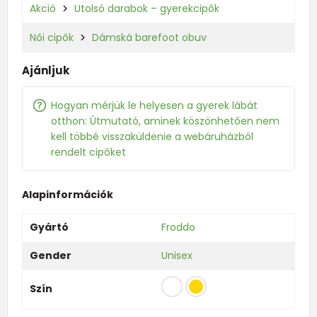
Akció
Utolsó darabok – gyerekcipők
Női cipők
Dámská barefoot obuv
Ajánljuk
Hogyan mérjük le helyesen a gyerek lábát
otthon: Útmutató, aminek köszönhetően nem
kell többé visszaküldenie a webáruházból
rendelt cipőket
Alapinformációk
Gyártó
Froddo
Gender
Unisex
Szín