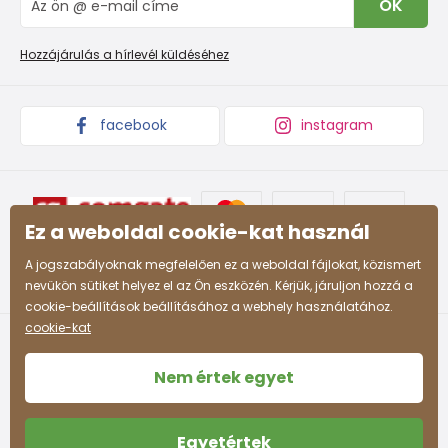
OK
Panaszkezelési eljárás
Nagykereskedelem PiDiLiDi
Promóciós feltételek és kedvezményes kódok
Áruk begyűjtése
Hozzájárulás a hírlevél küldéséhez
facebook
instagram
Ez a weboldal cookie-kat használ
A jogszabályoknak megfelelően ez a weboldal fájlokat, közismert
nevükön sütiket helyez el az Ön eszközén. Kérjük, járuljon hozzá a
cookie-beállítások beállításához a webhely használatához.
cookie-kat
Nem értek egyet
Egyetértek