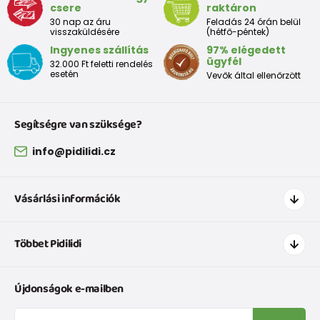
csere
raktáron
30 nap az áru
Feladás 24 órán belül
visszaküldésére
(hétfő-péntek)
Ingyenes szállítás
97% elégedett
ügyfél
32.000 Ft feletti rendelés
esetén
Vevők által ellenőrzött
Segítségre van szüksége?
info@pidilidi.cz
Vásárlási információk
Hogyan vásároljak
Többet Pidilidi
Szállítás és fizetés
Ruházat mérettáblázatí
Kapcsolat
Újdonságok e-mailben
Cipőmérettáblázat
Rólunk
IVisszaküldések és reklamációk
Blog