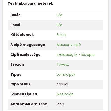
Technikai paraméterek
Bélés
Bőr
Felső
Bőr
Kötőelemek
Fűzős
A cipő magassága
Alacsony cipő
Cipő szélessége
szélesség M - közepes
Szezon
Tavasz
Típus
tornacipők
Cipő stílus
casual
Lábbeli típusa
Mezítcláb
Anatómiai orr-rész
igen