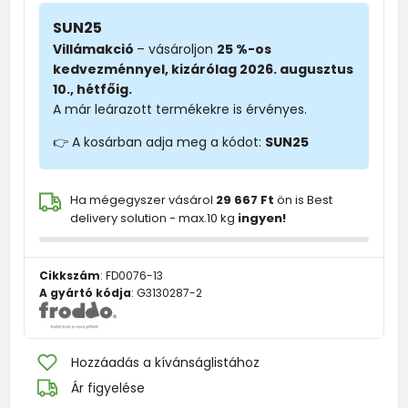
SUN25
Villámakció
– vásároljon
25 %-os
kedvezménnyel, kizárólag 2026. augusztus
10., hétfőig.
A már leárazott termékekre is érvényes.
👉 A kosárban adja meg a kódot:
SUN25
Ha mégegyszer vásárol
29 667 Ft
ön is Best
delivery solution - max.10 kg
ingyen!
Cikkszám
:
FD0076-13
A gyártó kódja
:
G3130287-2
Hozzáadás a kívánságlistához
Ár figyelése