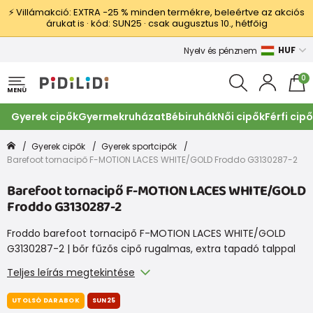
⚡ Villámakció: EXTRA −25 % minden termékre, beleértve az akciós
árukat is · kód: SUN25 · csak augusztus 10., hétfőig
HUF
Nyelv és pénznem
0
MENÜ
Gyerek cipők
Gyermekruházat
Bébiruhák
Női cipők
Férfi cip
Gyerek cipők
Gyerek sportcipők
Barefoot tornacipő F-MOTION LACES WHITE/GOLD Froddo G3130287-2
Barefoot tornacipő F-MOTION LACES WHITE/GOLD
Froddo G3130287-2
Froddo barefoot tornacipő F-MOTION LACES WHITE/GOLD
G3130287-2 | bőr fűzős cipő rugalmas, extra tapadó talppal
Teljes leírás megtekintése
UTOLSÓ DARABOK
SUN25