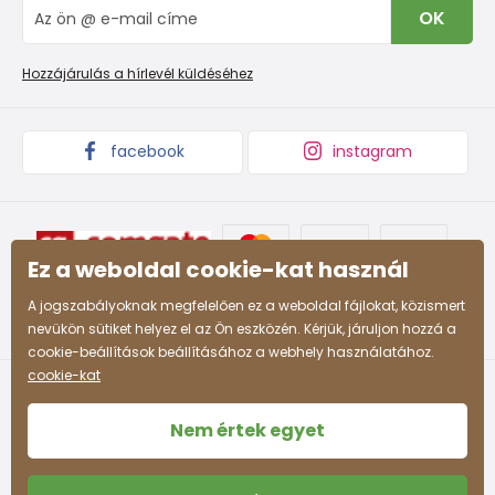
Blog
OK
Panaszkezelési eljárás
Nagykereskedelem PiDiLiDi
Promóciós feltételek és kedvezményes kódok
Áruk begyűjtése
Hozzájárulás a hírlevél küldéséhez
facebook
instagram
Ez a weboldal cookie-kat használ
A jogszabályoknak megfelelően ez a weboldal fájlokat, közismert
nevükön sütiket helyez el az Ön eszközén. Kérjük, járuljon hozzá a
cookie-beállítások beállításához a webhely használatához.
cookie-kat
Nem értek egyet