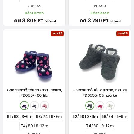
PD0559
PD558
Készleten
Készleten
od 3 805 Ft
od 3 790 Ft
áfával
áfával
SUN25
SUN25
Csecsemő téli csizma, Pidilidi,
Csecsemő téli csizma, Pidilidi,
PD0557-06, lila
PD0555-09, szürke
62/68 | 3-6m
68/74 | 6-9m
62/68 | 3-6m
68/74 | 6-9m
74/80 | 9-12m
74/80 | 9-12m
PD557
PD555