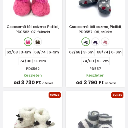
Csecsemő téli csizma, Pidilidi,
Csecsemő téli csizma, Pidilidi,
PD0562-07, fukszia
PD0557-09, szürke
62/68 | 3-6m
68/74 | 6-9m
62/68 | 3-6m
68/74 | 6-9m
74/80 | 9-12m
74/80 | 9-12m
PD0562
PD557
Készleten
Készleten
od 3 730 Ft
od 3 790 Ft
áfával
áfával
SUN25
SUN25