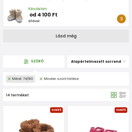
Készleten
od 4 100 Ft
áfával
Lásd még
SZÛRÕ
Alapértelmezett sorrend
Méret: 74/80
Minden szûrõ törlése
14 terméket
SUN25
SUN25