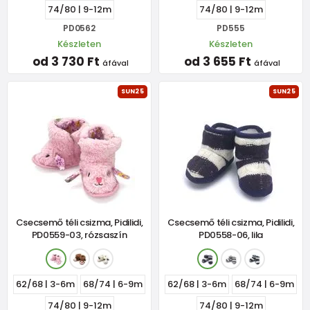
74/80 | 9-12m
74/80 | 9-12m
PD0562
PD555
Készleten
Készleten
od 3 730 Ft
od 3 655 Ft
áfával
áfával
SUN25
SUN25
Csecsemő téli csizma, Pidilidi,
Csecsemő téli csizma, Pidilidi,
PD0559-03, rózsaszín
PD0558-06, lila
62/68 | 3-6m
68/74 | 6-9m
62/68 | 3-6m
68/74 | 6-9m
74/80 | 9-12m
74/80 | 9-12m