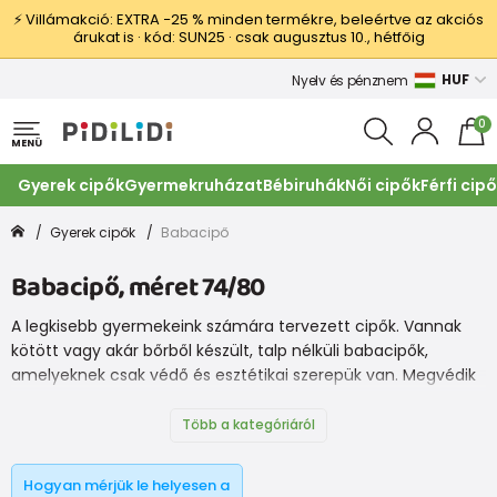
⚡ Villámakció: EXTRA −25 % minden termékre, beleértve az akciós
árukat is · kód: SUN25 · csak augusztus 10., hétfőig
HUF
Nyelv és pénznem
0
MENÜ
Gyerek cipők
Gyermekruházat
Bébiruhák
Női cipők
Férfi cip
Gyerek cipők
Babacipő
Babacipő, méret 74/80
A legkisebb gyermekeink számára tervezett cipők. Vannak
kötött vagy akár bőrből készült, talp nélküli babacipők,
amelyeknek csak védő és esztétikai szerepük van. Megvédik
a lábat a hidegtől és az esetleges sérüléstől a lábak
ringatásakor. Akkor használjuk őket, amikor a baba még nem
Több a kategóriáról
áll fel. Különböző színeket és mintákat kínálunk
kislányainknak és kisfiainknak.
Hogyan mérjük le helyesen a