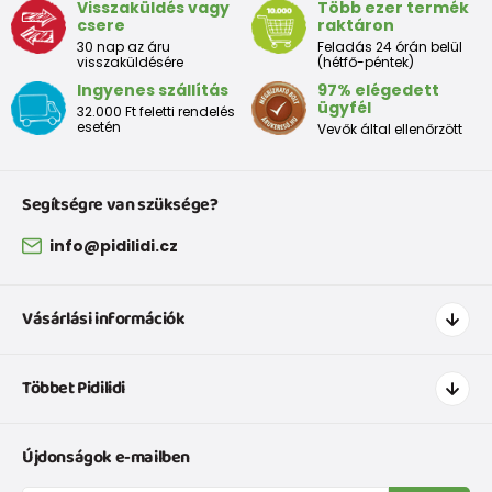
Visszaküldés vagy
Több ezer termék
csere
raktáron
30 nap az áru
Feladás 24 órán belül
visszaküldésére
(hétfő-péntek)
Ingyenes szállítás
97% elégedett
ügyfél
32.000 Ft feletti rendelés
esetén
Vevők által ellenőrzött
Segítségre van szüksége?
info@pidilidi.cz
Vásárlási információk
Hogyan vásároljak
Többet Pidilidi
Szállítás és fizetés
Ruházat mérettáblázatí
Kapcsolat
Újdonságok e-mailben
Cipőmérettáblázat
Rólunk
IVisszaküldések és reklamációk