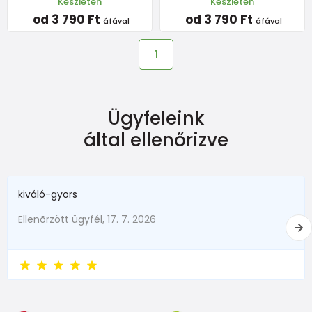
Készleten
Készleten
od 3 790 Ft
od 3 790 Ft
áfával
áfával
1
Ügyfeleink
által ellenőrizve
kiváló-gyors
Ellenõrzött ügyfél, 17. 7. 2026