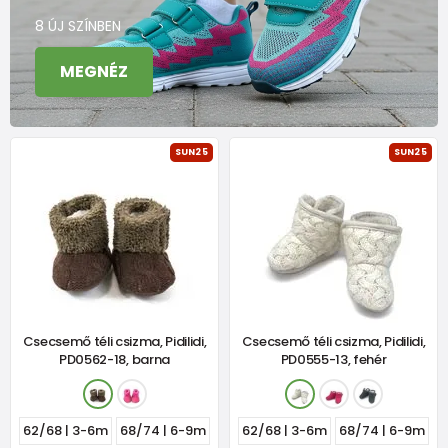
8 ÚJ SZÍNBEN
MEGNÉZ
SUN25
SUN25
Csecsemő téli csizma, Pidilidi,
Csecsemő téli csizma, Pidilidi,
PD0562-18, barna
PD0555-13, fehér
62/68 | 3-6m
68/74 | 6-9m
62/68 | 3-6m
68/74 | 6-9m