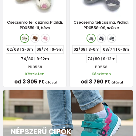
Csecsemő téli csizma, Pidilidi,
Csecsemő téli csizma, Pidilidi,
PD0559-11, bézs
PD0558-09, szürke
62/68 | 3-6m
68/74 | 6-9m
62/68 | 3-6m
68/74 | 6-9m
74/80 | 9-12m
74/80 | 9-12m
PD0559
PD558
Készleten
Készleten
od 3 805 Ft
od 3 790 Ft
áfával
áfával
NÉPSZERŰ CIPŐK