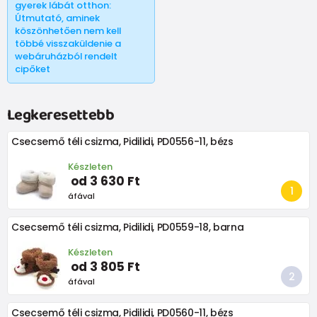
gyerek lábát otthon:
Útmutató, aminek
köszönhetően nem kell
többé visszaküldenie a
webáruházból rendelt
cipőket
Legkeresettebb
Csecsemő téli csizma, Pidilidi, PD0556-11, bézs
Készleten
od 3 630 Ft
áfával
Csecsemő téli csizma, Pidilidi, PD0559-18, barna
Készleten
od 3 805 Ft
áfával
Csecsemő téli csizma, Pidilidi, PD0560-11, bézs