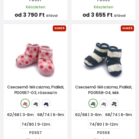
Készleten
Készleten
od 3 790 Ft
od 3 655 Ft
áfával
áfával
SUN25
SUN25
Csecsemő téli csizma, Pidilidi,
Csecsemő téli csizma, Pidilidi,
PD0557-03, rózsaszín
PD0558-04, kék
62/68 | 3-6m
68/74 | 6-9m
62/68 | 3-6m
68/74 | 6-9m
74/80 | 9-12m
74/80 | 9-12m
PD557
PD558