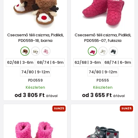
Csecsemő téli csizma, Pidilidi,
Csecsemő téli csizma, Pidilidi,
PD0559-18, barna
PD0555-07, fukszia
62/68 | 3-6m
68/74 | 6-9m
62/68 | 3-6m
68/74 | 6-9m
74/80 | 9-12m
74/80 | 9-12m
PD0559
PD555
Készleten
Készleten
od 3 805 Ft
od 3 655 Ft
áfával
áfával
SUN25
SUN25