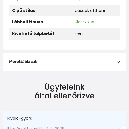
Cipő stílus
casual
,
otthoni
Lábbeli típusa
Klasszikus
Kivehető talpbetét
nem
Mérettáblázat
Ügyfeleink
belső hossz
külső hossz
életkornak megfe
által ellenőrizve
10,5 cm
11 cm
3/6 m.
11,5 cm
12 cm
6/9 m.
kiváló-gyors
12,5 cm
13 cm
9/12 m.
Ellenõrzött ügyfél, 17. 7. 2026