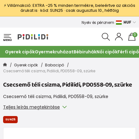
⚡ Villámakció: EXTRA −25 % minden termékre, beleértve az akciós
árukat is · kód: SUN25 · csak augusztus 10., hétfőig
HUF
Nyelv és pénznem
0
MENÜ
Gyerek cipők
Gyermekruházat
Bébiruhák
Női cipők
Férfi cip
Gyerek cipők
Babacipő
Csecsemő téli csizma, Pidilidi, PD0558-09, szürke
Csecsemő téli csizma, Pidilidi, PD0558-09, szürke
Csecsemő téli csizma, Pidilidi, PD0558-09, szürke
Teljes leírás megtekintése
SUN25