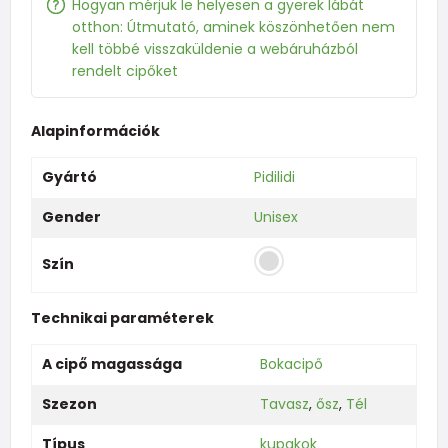
Hogyan mérjük le helyesen a gyerek lábát
otthon: Útmutató, aminek köszönhetően nem
kell többé visszaküldenie a webáruházból
rendelt cipőket
Alapinformációk
Gyártó
Pidilidi
Gender
Unisex
Szín
Technikai paraméterek
A cipő magassága
Bokacipő
Szezon
Tavasz
,
ősz
,
Tél
Típus
kupakok