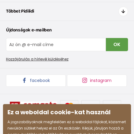
Hogyan vásároljak
Többet Pidilidi
Szállítás és fizetés
Ruházat mérettáblázatí
Kapcsolat
Újdonságok e-mailben
Cipőmérettáblázat
Rólunk
IVisszaküldések és reklamációk
Blog
OK
Panaszkezelési eljárás
Nagykereskedelem PiDiLiDi
Promóciós feltételek és kedvezményes kódok
Áruk begyűjtése
Hozzájárulás a hírlevél küldéséhez
facebook
instagram
Ez a weboldal cookie-kat használ
A jogszabályoknak megfelelően ez a weboldal fájlokat, közismert
nevükön sütiket helyez el az Ön eszközén. Kérjük, járuljon hozzá a