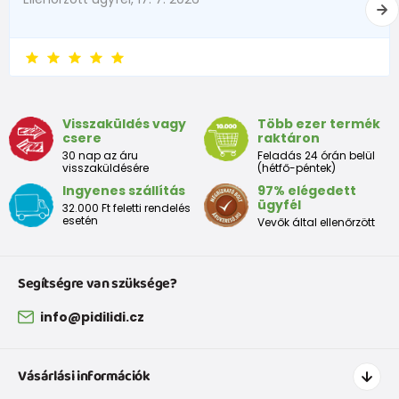
Visszaküldés vagy
Több ezer termék
csere
raktáron
30 nap az áru
Feladás 24 órán belül
visszaküldésére
(hétfő-péntek)
Ingyenes szállítás
97% elégedett
ügyfél
32.000 Ft feletti rendelés
esetén
Vevők által ellenőrzött
Segítségre van szüksége?
info@pidilidi.cz
Vásárlási információk