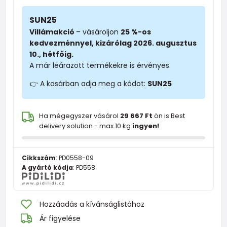
SUN25
Villámakció
– vásároljon
25 %-os
kedvezménnyel, kizárólag 2026. augusztus
10., hétfőig.
A már leárazott termékekre is érvényes.
👉 A kosárban adja meg a kódot:
SUN25
Ha mégegyszer vásárol
29 667 Ft
ön is Best
delivery solution - max.10 kg
ingyen!
Cikkszám
:
PD0558-09
A gyártó kódja
:
PD558
Hozzáadás a kívánságlistához
Ár figyelése