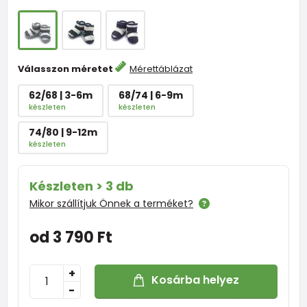
Válasszon méretet
Mérettáblázat
62/68 | 3-6m
68/74 | 6-9m
készleten
készleten
74/80 | 9-12m
készleten
Készleten > 3 db
Mikor szállítjuk Önnek a terméket?
od 3 790 Ft
+
Kosárba helyez
-