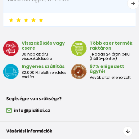
Visszaküldés vagy
Több ezer termék
csere
raktáron
30 nap az áru
Feladás 24 órán belül
visszaküldésére
(hétfő-péntek)
Ingyenes szállítás
97% elégedett
ügyfél
32.000 Ft feletti rendelés
esetén
Vevők által ellenőrzött
Segítségre van szüksége?
info@pidilidi.cz
Vásárlási információk