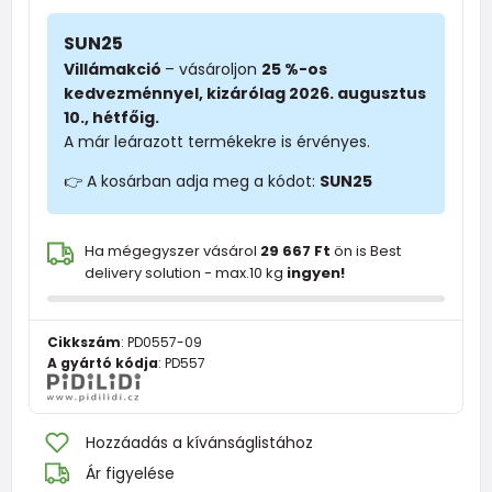
SUN25
Villámakció
– vásároljon
25 %-os
kedvezménnyel, kizárólag 2026. augusztus
10., hétfőig.
A már leárazott termékekre is érvényes.
👉 A kosárban adja meg a kódot:
SUN25
Ha mégegyszer vásárol
29 667 Ft
ön is Best
delivery solution - max.10 kg
ingyen!
Cikkszám
:
PD0557-09
A gyártó kódja
:
PD557
Hozzáadás a kívánságlistához
Ár figyelése