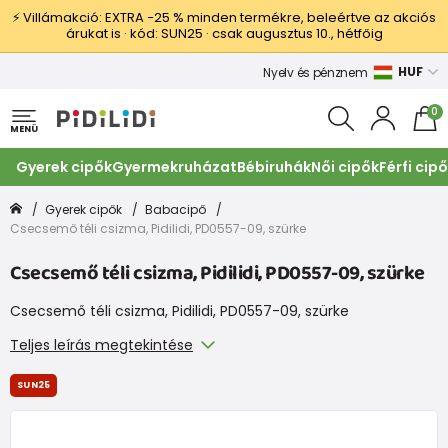
⚡ Villámakció: EXTRA −25 % minden termékre, beleértve az akciós
árukat is · kód: SUN25 · csak augusztus 10., hétfőig
HUF
Nyelv és pénznem
0
MENÜ
Gyerek cipők
Gyermekruházat
Bébiruhák
Női cipők
Férfi cip
Gyerek cipők
Babacipő
Csecsemő téli csizma, Pidilidi, PD0557-09, szürke
Csecsemő téli csizma, Pidilidi, PD0557-09, szürke
Csecsemő téli csizma, Pidilidi, PD0557-09, szürke
Teljes leírás megtekintése
SUN25