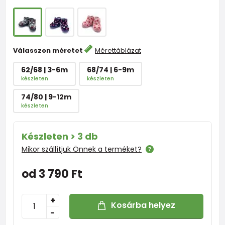
Válasszon méretet
Mérettáblázat
62/68 | 3-6m
68/74 | 6-9m
készleten
készleten
74/80 | 9-12m
készleten
Készleten > 3 db
Mikor szállítjuk Önnek a terméket?
od 3 790 Ft
+
Kosárba helyez
-