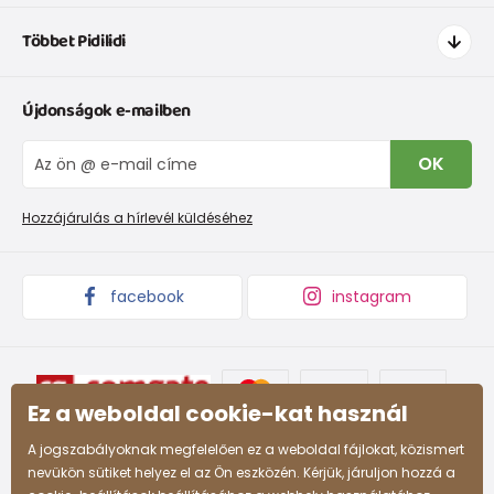
Hogyan vásároljak
Többet Pidilidi
Szállítás és fizetés
Ruházat mérettáblázatí
Kapcsolat
Újdonságok e-mailben
Cipőmérettáblázat
Rólunk
IVisszaküldések és reklamációk
Blog
OK
Panaszkezelési eljárás
Nagykereskedelem PiDiLiDi
Promóciós feltételek és kedvezményes kódok
Áruk begyűjtése
Hozzájárulás a hírlevél küldéséhez
facebook
instagram
Ez a weboldal cookie-kat használ
A jogszabályoknak megfelelően ez a weboldal fájlokat, közismert
nevükön sütiket helyez el az Ön eszközén. Kérjük, járuljon hozzá a