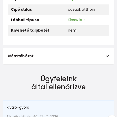
Cipő stílus
casual
,
otthoni
Lábbeli típusa
Klasszikus
Kivehető talpbetét
nem
Mérettáblázat
Ügyfeleink
belső hossz
külső hossz
életkornak megfe
által ellenőrizve
10,5 cm
11 cm
3/6 m.
11,5 cm
12 cm
6/9 m.
kiváló-gyors
12,5 cm
13 cm
9/12 m.
Ellenõrzött ügyfél, 17. 7. 2026