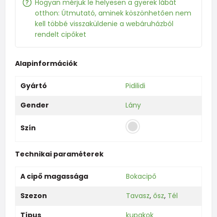
Hogyan mérjük le helyesen a gyerek lábát
otthon: Útmutató, aminek köszönhetően nem
kell többé visszaküldenie a webáruházból
rendelt cipőket
Alapinformációk
Gyártó
Pidilidi
Gender
Lány
Szín
Technikai paraméterek
A cipő magassága
Bokacipő
Szezon
Tavasz
,
ősz
,
Tél
Típus
kupakok