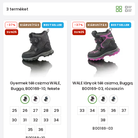
3 terméket
-37%
KIÁRUSÍTÁS
BESTSELLER
-37%
KIÁRUSÍTÁS
BESTSELLER
SUN25
SUN25
Gyermek téli csizma WALE,
WALE lányok téli csizma, Bugga,
Bugga, B00169-10, fekete
B00169-03, rózsaszín
25
26
27
28
29
33
34
35
36
37
30
31
32
33
34
38
B00169-03
35
36
B00169-10