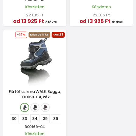
Készleten
Készleten
22 015 Ft
22 015 Ft
od 13 925 Ft
od 13 925 Ft
áfával
áfával
-37%
KIÁRUSÍTÁS
SUN25
Fiú téli csizma WALE, Bugga,
B00169-04, kék
30
33
34
35
36
B00169-04
Készleten