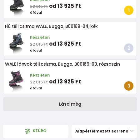
od 13 925 Ft
22 015 Ft
áfával
Fiú téli csizma WALE, Bugga, B00169-04, kék
Készleten
od 13 925 Ft
22 015 Ft
áfával
WALE lányok téli csizma, Bugga, B00169-03, rózsaszín
Készleten
od 13 925 Ft
22 015 Ft
áfával
Lásd még
SZÛRÕ
Alapértelmezett sorrend