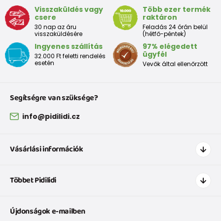
Visszaküldés vagy
Több ezer termék
csere
raktáron
30 nap az áru
Feladás 24 órán belül
visszaküldésére
(hétfő-péntek)
Ingyenes szállítás
97% elégedett
ügyfél
32.000 Ft feletti rendelés
esetén
Vevők által ellenőrzött
Segítségre van szüksége?
info@pidilidi.cz
Vásárlási információk
Hogyan vásároljak
Többet Pidilidi
Szállítás és fizetés
Ruházat mérettáblázatí
Kapcsolat
Újdonságok e-mailben
Cipőmérettáblázat
Rólunk