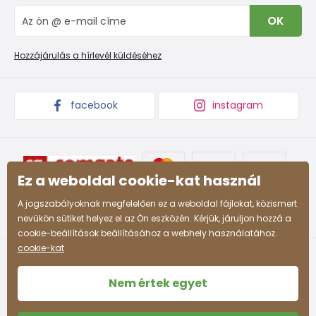
IVisszaküldések és reklamációk
Blog
OK
Panaszkezelési eljárás
Nagykereskedelem PiDiLiDi
Promóciós feltételek és kedvezményes kódok
Áruk begyűjtése
Hozzájárulás a hírlevél küldéséhez
facebook
instagram
Ez a weboldal cookie-kat használ
A jogszabályoknak megfelelően ez a weboldal fájlokat, közismert
nevükön sütiket helyez el az Ön eszközén. Kérjük, járuljon hozzá a
cookie-beállítások beállításához a webhely használatához.
cookie-kat
Nem értek egyet