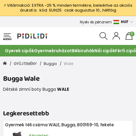
⚡ Villámakció: EXTRA −25 % minden termékre, beleértve az akciós
árukat is · kód: SUN25 · csak augusztus 10., hétfőig
HUF
Nyelv és pénznem
0
MENÜ
Gyerek cipők
Gyermekruházat
Bébiruhák
Női cipők
Férfi cip
GYŰJTEMÉNY
Bugga
Wale
Bugga Wale
Dětské zimní boty Bugga
WALE
Legkeresettebb
Gyermek téli csizma WALE, Bugga, B00169-10, fekete
Készleten