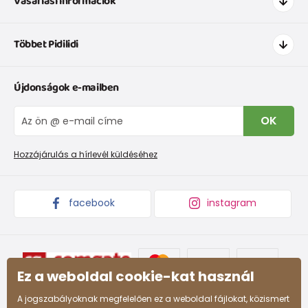
Vásárlási információk
Hogyan vásároljak
Többet Pidilidi
Szállítás és fizetés
Ruházat mérettáblázatí
Kapcsolat
Újdonságok e-mailben
Cipőmérettáblázat
Rólunk
IVisszaküldések és reklamációk
Blog
OK
Panaszkezelési eljárás
Nagykereskedelem PiDiLiDi
Promóciós feltételek és kedvezményes kódok
Áruk begyűjtése
Hozzájárulás a hírlevél küldéséhez
facebook
instagram
Ez a weboldal cookie-kat használ
A jogszabályoknak megfelelően ez a weboldal fájlokat, közismert