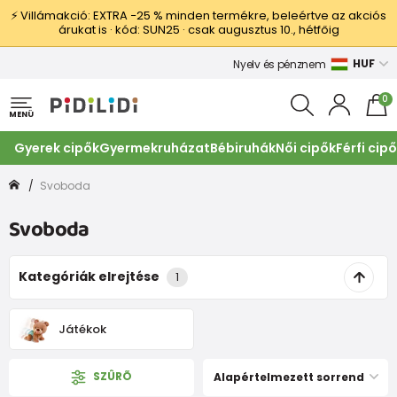
⚡ Villámakció: EXTRA −25 % minden termékre, beleértve az akciós
árukat is · kód: SUN25 · csak augusztus 10., hétfőig
HUF
Nyelv és pénznem
0
MENÜ
Gyerek cipők
Gyermekruházat
Bébiruhák
Női cipők
Férfi cip
Svoboda
Svoboda
Kategóriák elrejtése
1
Játékok
SZÛRÕ
Alapértelmezett sorrend