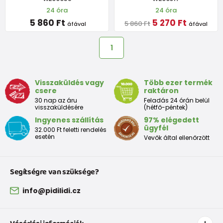
24 óra
24 óra
5 860 Ft
5 270 Ft
5 860 Ft
áfával
áfával
1
Visszaküldés vagy
Több ezer termék
csere
raktáron
30 nap az áru
Feladás 24 órán belül
visszaküldésére
(hétfő-péntek)
Ingyenes szállítás
97% elégedett
ügyfél
32.000 Ft feletti rendelés
esetén
Vevők által ellenőrzött
Segítségre van szüksége?
info@pidilidi.cz