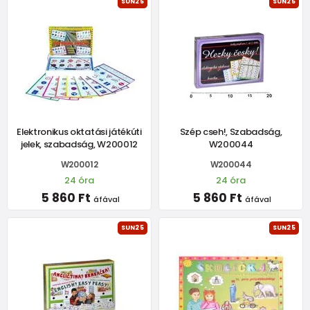
SUN25
SUN25
Elektronikus oktatási játékúti
Szép cseh!, Szabadság,
jelek, szabadság, W200012
W200044
W200012
W200044
24 óra
24 óra
5 860 Ft
5 860 Ft
áfával
áfával
SUN25
SUN25