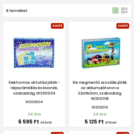
8 terméket
SUN25
SUN25
Elektromos oktatási játék -
Kis megmentő szociális játék
népszámlálás és kivonás,
az akkumulátoron a
szabadság, W200004
22x16x3cm, szabadság,
W200018
W200004
W200018
24 óra
24 óra
6 595 Ft
5 125 Ft
áfával
áfával