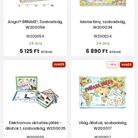
Angol? BRNAKE!, Szabadság,
Iskolai lány, szabadság,
W200054
W200034
W200054
W200034
24 óra
24 óra
5 125 Ft
6 890 Ft
áfával
áfával
SUN25
-10%
SUN25
Elektromos oktatási játék -
Világ állatok, szabadság,
állatok 1, szabadság, W200035
W200017
W200035
W200017