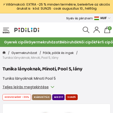
⚡ Villámakció: EXTRA −25 % minden termékre, beleértve az akciós
árukat is · kód: SUN25 · csak augusztus 10., hétfőig
HUF
Nyelv és pénznem
0
MENÜ
Gyerek cipők
Gyermekruházat
Bébiruhák
Női cipők
Férfi cip
Gyermekruházat
Pólók, pólók és ingek
Tunika lányoknak, Minoti, Pool 5, lány
Tunika lányoknak, Minoti, Pool 5, lány
Tunika lányoknak Minoti Pool 5
Teljes leírás megtekintése
KEDVEZMÉNY
-36%
KIÁRUSÍTÁS
MIX2+1
SUN25