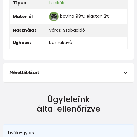
Típus
tunikák
bavlna 98%; elastan 2%
Materiál
Használat
Város
,
Szabadidő
Ujjhossz
bez rukávů
Mérettáblázat
NEWBORN
Ügyfeleink
Dimensiune
Înălțime (cm)
Greutate (kg)
által ellenőrizve
New Baby
do 50
do 3,4
în termen de1 luni
do 56
do 4,5
kiváló-gyors