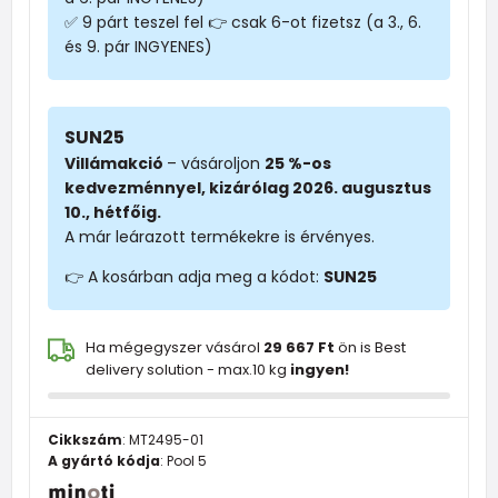
✅ 9 párt teszel fel 👉 csak 6-ot fizetsz (a 3., 6.
és 9. pár INGYENES)
SUN25
Villámakció
– vásároljon
25 %-os
kedvezménnyel, kizárólag 2026. augusztus
10., hétfőig.
A már leárazott termékekre is érvényes.
👉 A kosárban adja meg a kódot:
SUN25
Ha mégegyszer vásárol
29 667 Ft
ön is Best
delivery solution - max.10 kg
ingyen!
Cikkszám
:
MT2495-01
A gyártó kódja
:
Pool 5