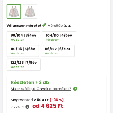
Válasszon méretet
Mérettáblázat
98/104 | 3/4év
104/110 | 4/5év
készleten
készleten
110/116 | 5/6év
116/122 | 6/7let
készleten
készleten
122/128 | 7/8év
készleten
Készleten > 3 db
Mikor szállítjuk Önnek a terméket?
Megmented
2 600 Ft
(-36 %)
od 4 625 Ft
7 225 Ft