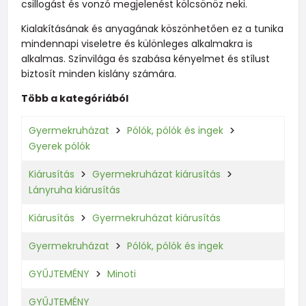
csillogást és vonzó megjelenést kölcsönöz neki.
Kialakításának és anyagának köszönhetően ez a tunika
mindennapi viseletre és különleges alkalmakra is
alkalmas. Színvilága és szabása kényelmet és stílust
biztosít minden kislány számára.
Több a kategóriából
Gyermekruházat
Pólók, pólók és ingek
Gyerek pólók
Kiárusítás
Gyermekruházat kiárusítás
Lányruha kiárusítás
Kiárusítás
Gyermekruházat kiárusítás
Gyermekruházat
Pólók, pólók és ingek
GYŰJTEMÉNY
Minoti
GYŰJTEMÉNY