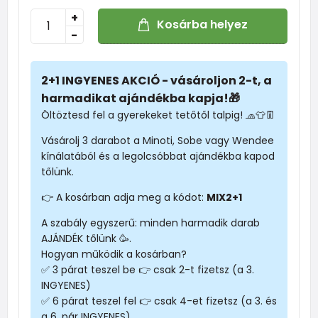
+
Kosárba helyez
-
2+1 INGYENES AKCIÓ - vásároljon 2-t, a
harmadikat ajándékba kapja!🎁
Öltöztesd fel a gyerekeket tetőtől talpig! 🧢👕👖
Vásárolj 3 darabot a Minoti, Sobe vagy Wendee
kínálatából és a legolcsóbbat ajándékba kapod
tőlünk.
👉 A kosárban adja meg a kódot:
MIX2+1
A szabály egyszerű: minden harmadik darab
AJÁNDÉK tőlünk 🥳.
Hogyan működik a kosárban?
✅ 3 párat teszel be 👉 csak 2-t fizetsz (a 3.
INGYENES)
✅ 6 párat teszel fel 👉 csak 4-et fizetsz (a 3. és
a 6. pár INGYENES)