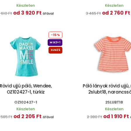
Készleten
Készleten
od 3 920 Ft
od 2 760 Ft
 610 Ft
3 465 Ft
áfával
-15%
MIX2+1
SUN25
Rövid ujjú póló, Wendee,
Póló lányok rövid ujjú,
OZ102427-1, türkiz
2slubt18, narancss
OZ102427-1
2SLUBT18
Készleten
Készleten
od 2 205 Ft
od 1 910 Ft
 585 Ft
2 380 Ft
áfával