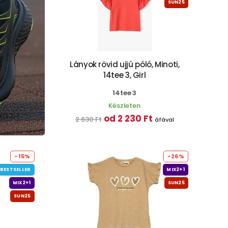
SUN25
Lányok rövid ujjú póló, Minoti,
14tee 3, Girl
14tee 3
Készleten
od 2 230 Ft
2 630 Ft
áfával
-15%
-26%
BESTSELLER
MIX2+1
MIX2+1
SUN25
SUN25