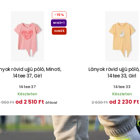
-15%
MIX2+1
SUN25
nyok rövid ujjú póló, Minoti,
Lányok rövid ujjú póló,
14tee 37, Girl
14tee 33, Girl
14tee 37
14tee 33
Készleten
Készleten
od 2 510 Ft
od 2 230 Ft
 950 Ft
2 630 Ft
áfával