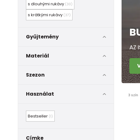
s dlouhými rukávy
(30)
s krátkými rukávy
(37)
B
Gyűjtemény
AZ 
Materiál
Szezon
Használat
3 szín
Bestseller
(1)
Címke