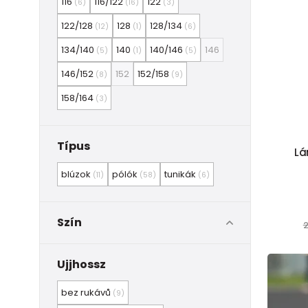
116
116/122
122
(6)
(16)
(3)
122/128
128
128/134
(12)
(1)
(6)
134/140
140
140/146
146
(5)
(1)
(5)
146/152
152
152/158
(8)
(9)
158/164
(3)
Típus
Lá
blúzok
pólók
tunikák
(11)
(58)
(6)
Szín
2
Ujjhossz
bez rukávů
(9)