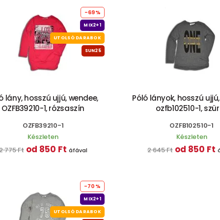
-69%
MIX2+1
UTOLSÓ DARABOK
SUN25
ó lány, hosszú ujjú, wendee,
Póló lányok, hosszú ujjú
OZFB39210-1, rózsaszín
ozfb102510-1, szü
OZFB39210-1
OZFB102510-1
Készleten
Készleten
od 850 Ft
od 850 Ft
2 775 Ft
2 645 Ft
áfával
-70%
MIX2+1
UTOLSÓ DARABOK