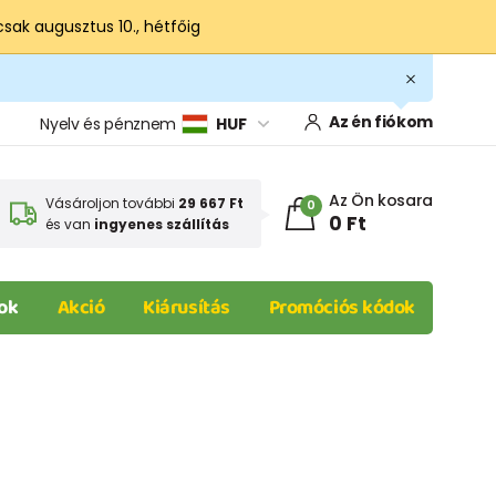
csak augusztus 10., hétfőig
Az én fiókom
Nyelv és pénznem
HUF
Az Ön kosara
Vásároljon további
29 667 Ft
0
0 Ft
és van
ingyenes szállítás
ok
Akció
Kiárusítás
Promóciós kódok