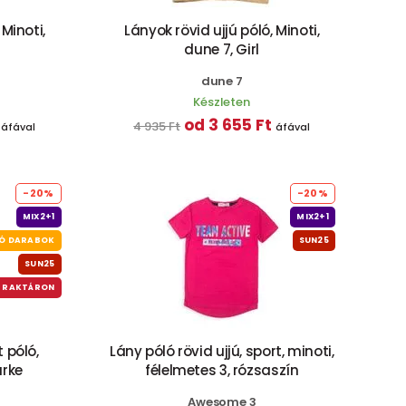
 Minoti,
Lányok rövid ujjú póló, Minoti,
dune 7, Girl
dune 7
Készleten
od 3 655 Ft
4 935 Ft
áfával
áfával
-20%
-20%
MIX2+1
MIX2+1
Ó DARABOK
SUN25
SUN25
 RAKTÁRON
 póló,
Lány póló rövid ujjú, sport, minoti,
ürke
félelmetes 3, rózsaszín
Awesome 3