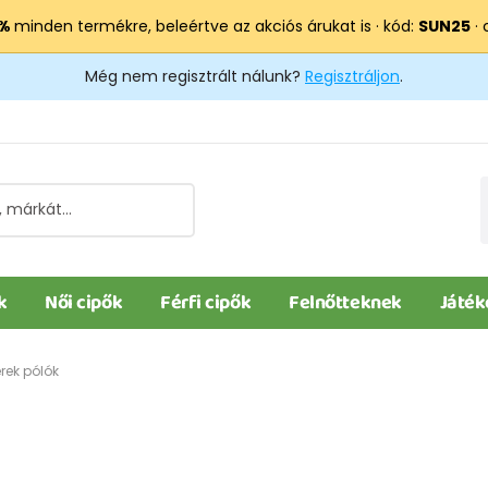
 %
minden termékre, beleértve az akciós árukat is · kód:
SUN25
· 
Még nem regisztrált nálunk?
Regisztráljon
.
k
Női cipők
Férfi cipők
Felnőtteknek
Játék
rek pólók