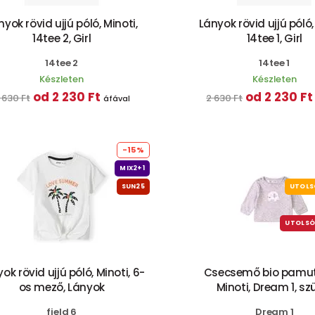
nyok rövid ujjú póló, Minoti,
Lányok rövid ujjú póló,
14tee 2, Girl
14tee 1, Girl
14tee 2
14tee 1
Készleten
Készleten
od 2 230 Ft
od 2 230 Ft
 630 Ft
2 630 Ft
áfával
-15%
MIX2+1
SUN25
UTOLS
UTOLSÓ
ok rövid ujjú póló, Minoti, 6-
Csecsemő bio pamut
os mező, Lányok
Minoti, Dream 1, sz
field 6
Dream 1