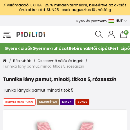
⚡ Villámakció: EXTRA −25 % minden termékre, beleértve az akciós
árukat is · kód: SUN25 · csak augusztus 10., hétfőig
HUF
Nyelv és pénznem
0
MENÜ
Gyerek cipők
Gyermekruházat
Bébiruhák
Női cipők
Férfi cip
Bébiruhák
Csecsemő pólók és ingek
Tunnika lány pamut, minoti, titkos 5, rózsaszín
Tunnika lány pamut, minoti, titkos 5, rózsaszín
Tunika lányok pamut minoti titok 5
KEDVEZMÉNY
-36%
KIÁRUSÍTÁS
MIX2+1
SUN25