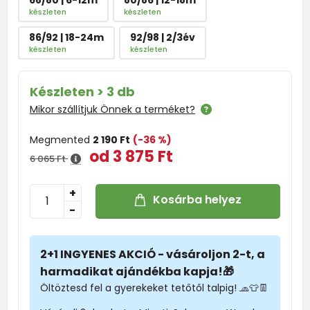
készleten
készleten
86/92 | 18-24m
92/98 | 2/3év
készleten
készleten
Készleten > 3 db
Mikor szállítjuk Önnek a terméket?
Megmented
2 190 Ft
(-36 %)
od 3 875 Ft
6 065 Ft
+
Kosárba helyez
-
2+1 INGYENES AKCIÓ - vásároljon 2-t, a
harmadikat ajándékba kapja!🎁
Öltöztesd fel a gyerekeket tetőtől talpig! 🧢👕👖