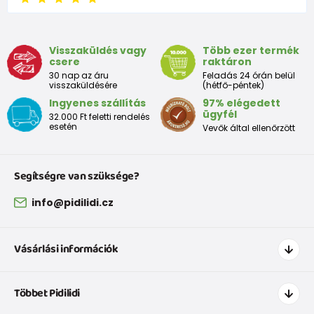
9 - 12 luni
74-80
9,5 - 11
Visszaküldés vagy
Több ezer termék
csere
raktáron
Tabelul de dimensiuni aproximative pentru copii mici
30 nap az áru
Feladás 24 órán belül
visszaküldésére
(hétfő-péntek)
Ingyenes szállítás
97% elégedett
Peste
Înălțime
Taliei
Peste
ügyfél
32.000 Ft feletti rendelés
Dimensiune
bust
(cm)
(cm)
șolduri(cm)
esetén
Vevők által ellenőrzött
(cm)
12 luni
68 - 80
49
47
52
Segítségre van szüksége?
18 luni
80 - 86
51
49
54
info@pidilidi.cz
2 ani
86 - 92
53
51
56
Vásárlási információk
3 ani
92 - 98
55
53
58
Hogyan vásároljak
Többet Pidilidi
Szállítás és fizetés
Tabelul de dimensiuni aproximative pentru o fată