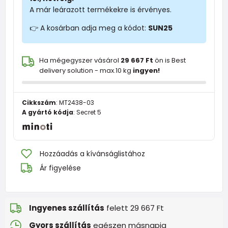
A már leárazott termékekre is érvényes.
👉 A kosárban adja meg a kódot:
SUN25
Ha mégegyszer vásárol
29 667 Ft
ön is Best
delivery solution - max.10 kg
ingyen!
Cikkszám
:
MT2438-03
A gyártó kódja
:
Secret 5
Hozzáadás a kívánságlistához
Ár figyelése
Ingyenes szállítás
felett 29 667 Ft
Gyors szállítás
egészen másnapig