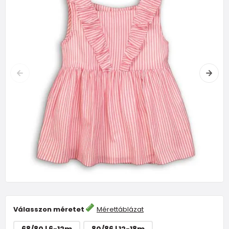
Válasszon méretet
Mérettáblázat
68/80 | 6-12m
80/86 | 12-18m