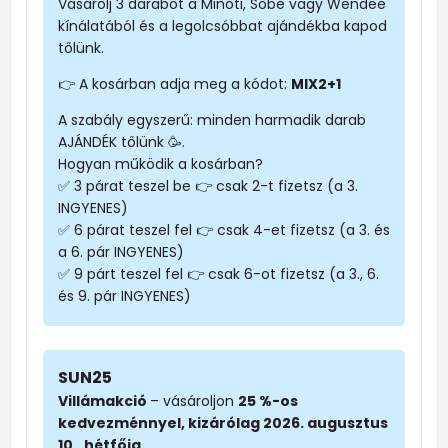
Vásárolj 3 darabot a Minoti, Sobe vagy Wendee
kínálatából és a legolcsóbbat ajándékba kapod
tőlünk.
👉 A kosárban adja meg a kódot:
MIX2+1
A szabály egyszerű: minden harmadik darab
AJÁNDÉK tőlünk 🥳.
Hogyan működik a kosárban?
✅ 3 párat teszel be 👉 csak 2-t fizetsz (a 3.
INGYENES)
✅ 6 párat teszel fel 👉 csak 4-et fizetsz (a 3. és
a 6. pár INGYENES)
✅ 9 párt teszel fel 👉 csak 6-ot fizetsz (a 3., 6.
és 9. pár INGYENES)
SUN25
Villámakció
– vásároljon
25 %-os
kedvezménnyel, kizárólag 2026. augusztus
10., hétfőig.