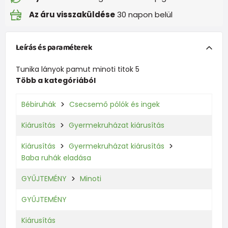
Az áru visszaküldése
30 napon belül
Leírás és paraméterek
Tunika lányok pamut minoti titok 5
Több a kategóriából
Bébiruhák
Csecsemő pólók és ingek
Kiárusítás
Gyermekruházat kiárusítás
Kiárusítás
Gyermekruházat kiárusítás
Baba ruhák eladása
GYŰJTEMÉNY
Minoti
GYŰJTEMÉNY
Kiárusítás