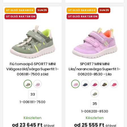
UTOLSÓ DARABOK
SUN25
UTOLSÓ DARABOK
SUN25
UTOLSÓ RAKTÁRON
UTOLSÓ RAKTÁRON
Fiú tornacipő SPORT7 MINI
SPORT7 MINI MINI
Világoszöld/sárga Superfit 1-
Lila/narancssárga Superfit 1-
006181-7500 zöld
006203-8530 - Lila
33
1-006181-7500
35
1-006203-8530
Készleten
Készleten
od 23 645 Ft
od 25 555 Ft
áfával
áfával