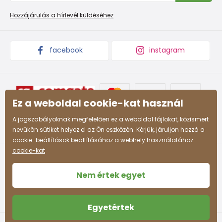
Promóciós feltételek és kedvezményes kódok
Áruk begyűjtése
Hozzájárulás a hírlevél küldéséhez
facebook
instagram
Ez a weboldal cookie-kat használ
A jogszabályoknak megfelelően ez a weboldal fájlokat, közismert
nevükön sütiket helyez el az Ön eszközén. Kérjük, járuljon hozzá a
cookie-beállítások beállításához a webhely használatához.
cookie-kat
Nem értek egyet
Egyetértek