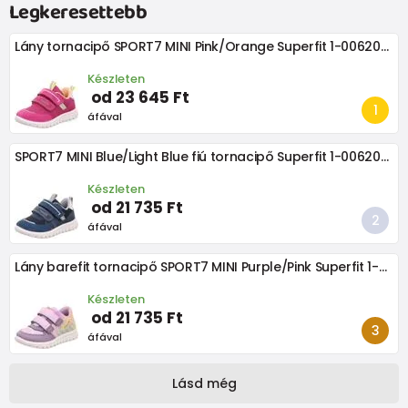
Legkeresettebb
Lány tornacipő SPORT7 MINI Pink/Orange Superfit 1-006203-5510
Készleten
od 23 645 Ft
áfával
SPORT7 MINI Blue/Light Blue fiú tornacipő Superfit 1-006203-8080
Készleten
od 21 735 Ft
áfával
Lány barefit tornacipő SPORT7 MINI Purple/Pink Superfit 1-006183-8500
Készleten
od 21 735 Ft
áfával
Lásd még