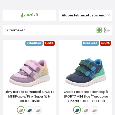
SZÛRÕ
Alapértelmezett sorrend
12 terméket
ÚJDONSÁG
SUN25
ÚJDONSÁG
SUN25
Lány barefit tornacipő SPORT7
Gyerek barefoot tornacipő
MINI Purple/Pink Superfit 1-
SPORT7 MINI Blue/Turquoise
006183-8500
Superfit 1-006183-8000