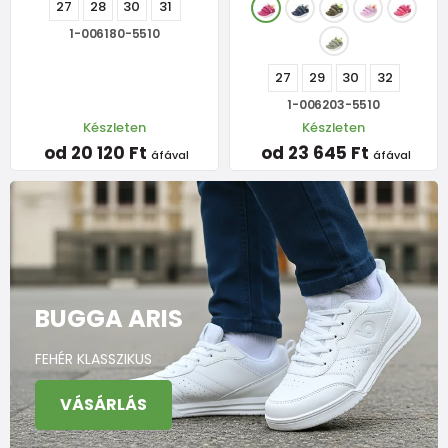
27
28
30
31
1-006180-5510
27
29
30
32
1-006203-5510
Készleten
Készleten
od 20 120 Ft
od 23 645 Ft
áfával
áfával
BUGGA ARIS
FEHÉR KLASSZIKUS
VÁSÁRLÁS