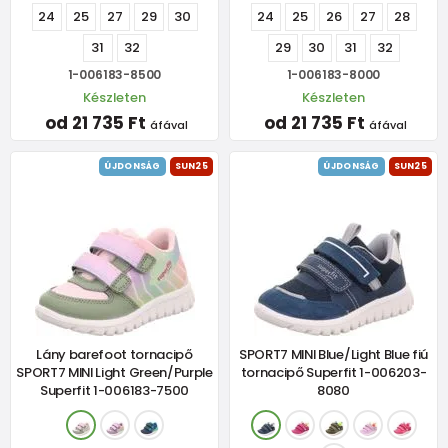
24
25
27
29
30
24
25
26
27
28
31
32
29
30
31
32
1-006183-8500
1-006183-8000
Készleten
Készleten
od 21 735 Ft
od 21 735 Ft
áfával
áfával
ÚJDONSÁG
SUN25
ÚJDONSÁG
SUN25
Lány barefoot tornacipő
SPORT7 MINI Blue/Light Blue fiú
SPORT7 MINI Light Green/Purple
tornacipő Superfit 1-006203-
Superfit 1-006183-7500
8080