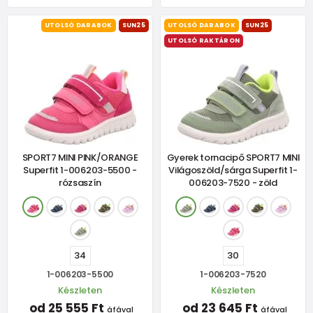
UTOLSÓ DARABOK
SUN25
UTOLSÓ DARABOK
SUN25
UTOLSÓ RAKTÁRON
SPORT7 MINI PINK/ORANGE
Gyerek tornacipő SPORT7 MINI
Superfit 1-006203-5500 -
Világoszöld/sárga Superfit 1-
rózsaszín
006203-7520 - zöld
34
30
1-006203-5500
1-006203-7520
Készleten
Készleten
od 25 555 Ft
od 23 645 Ft
áfával
áfával