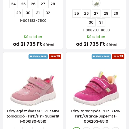
24
25
26
27
28
29
30
31
32
25
26
27
28
29
1-006183-7500
30
31
1-006203-8080
Készleten
Készleten
od 21 735 Ft
od 21 735 Ft
áfával
áfával
ÚJDONSÁG
SUN25
ÚJDONSÁG
SUN25
Lány egész éves SPORT7 MINI
Lány tornacipő SPORT7 MINI
tornacipő - Pink/Pink Superfit
Pink/Orange Superfit 1-
1-006180-5510
006203-5510