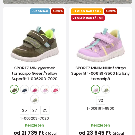
ÚJDONSÁG
SUN25
UTOLSÓ DARABOK
SUN25
UTOLSÓ RAKTÁRON
SPORT7 MINI gyermek
SPORT7 MINI MINI lila/sárga
tornacipő Green/Yellow
Superfit 1-006181-8500 lila lány
Superfit 1-006203-7020
tornacipő
32
1-006181-8500
25
27
29
1-006203-7020
Készleten
Készleten
od 21 735 Ft
od 23 645 Ft
áfával
áfával