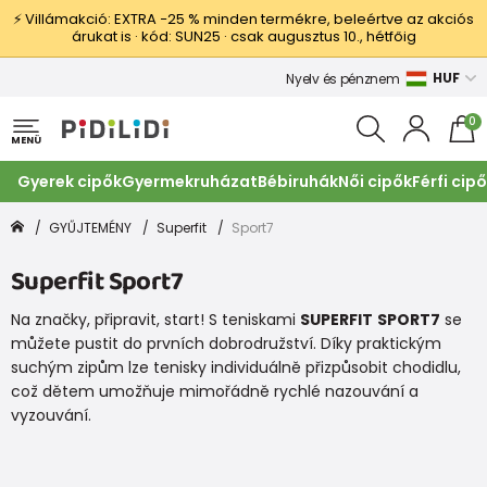
⚡ Villámakció: EXTRA −25 % minden termékre, beleértve az akciós
árukat is · kód: SUN25 · csak augusztus 10., hétfőig
HUF
Nyelv és pénznem
0
MENÜ
Gyerek cipők
Gyermekruházat
Bébiruhák
Női cipők
Férfi cip
GYŰJTEMÉNY
Superfit
Sport7
Superfit Sport7
Na značky, připravit, start! S teniskami
SUPERFIT
SPORT7
se
můžete pustit do prvních dobrodružství. Díky praktickým
suchým zipům lze tenisky individuálně přizpůsobit chodidlu,
což dětem umožňuje mimořádně rychlé nazouvání a
vyzouvání.