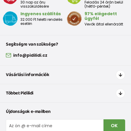
30 nap az áru
Feladás 24 órán belül
visszaküldésére
(hétfő-péntek)
Ingyenes szállítás
97% elégedett
ügyfél
32.000 Ft feletti rendelés
esetén
Vevők által ellenőrzött
Segítségre van szüksége?
info@pidilidi.cz
Vásárlási információk
Hogyan vásároljak
Többet Pidilidi
Szállítás és fizetés
Ruházat mérettáblázatí
Kapcsolat
Újdonságok e-mailben
Cipőmérettáblázat
Rólunk
IVisszaküldések és reklamációk
Blog
OK
Panaszkezelési eljárás
Nagykereskedelem PiDiLiDi