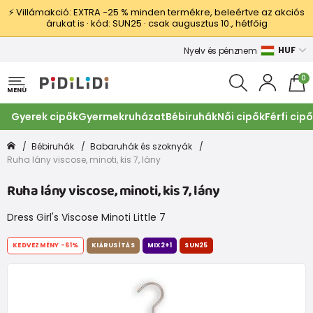
⚡ Villámakció: EXTRA −25 % minden termékre, beleértve az akciós
árukat is · kód: SUN25 · csak augusztus 10., hétfőig
HUF
Nyelv és pénznem
0
MENÜ
Gyerek cipők
Gyermekruházat
Bébiruhák
Női cipők
Férfi cip
Bébiruhák
Babaruhák és szoknyák
Ruha lány viscose, minoti, kis 7, lány
Ruha lány viscose, minoti, kis 7, lány
Dress Girl's Viscose Minoti Little 7
KEDVEZMÉNY
-61%
KIÁRUSÍTÁS
MIX2+1
SUN25