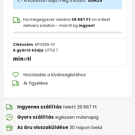
👉 A kosárban adja meg a kódot:
SUN25
Ha mégegyszer vásárol
29 667 Ft
ön is Best
delivery solution - max.10 kg
ingyen!
Cikkszám
:
MT0339-01
A gyártó kódja
:
LITTLE 7
Hozzáadás a kívánságlistához
Ár figyelése
Ingyenes szállítás
felett 29 667 Ft
Gyors szállítás
egészen másnapig
Az áru visszaküldése
30 napon belül