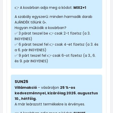
👉 A kosárban adja meg a kódot:
MIX2+1
A szabály egyszerű: minden harmadik darab
AJÁNDÉK tőlünk 🥳.
Hogyan működik a kosárban?
✅ 3 párat teszel be 👉 csak 2-t fizetsz (a 3.
INGYENES)
✅ 6 párat teszel fel 👉 csak 4-et fizetsz (a 3. és
a 6. pár INGYENES)
✅ 9 párt teszel fel 👉 csak 6-ot fizetsz (a 3., 6.
és 9. pár INGYENES)
SUN25
Villámakció
– vásároljon
25 %-os
kedvezménnyel, kizárólag 2026. augusztus
10., hétfőig.
A már leárazott termékekre is érvényes.