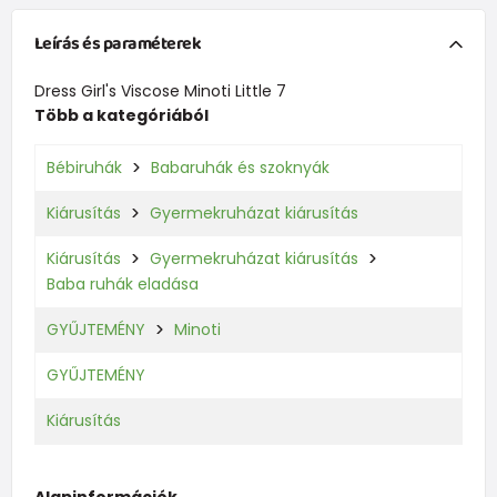
Leírás és paraméterek
Dress Girl's Viscose Minoti Little 7
Több a kategóriából
Bébiruhák
Babaruhák és szoknyák
Kiárusítás
Gyermekruházat kiárusítás
Kiárusítás
Gyermekruházat kiárusítás
Baba ruhák eladása
GYŰJTEMÉNY
Minoti
GYŰJTEMÉNY
Kiárusítás
Alapinformációk