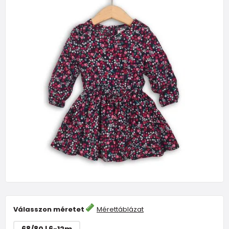
Válasszon méretet
Mérettáblázat
68/80 | 6-12m