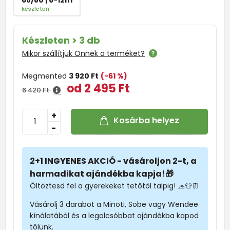
készleten
Készleten > 3 db
Mikor szállítjuk Önnek a terméket?
Megmented
3 920 Ft
(-61 %)
od 2 495 Ft
6 420 Ft
+
Kosárba helyez
-
2+1 INGYENES AKCIÓ - vásároljon 2-t, a
harmadikat ajándékba kapja!🎁
Öltöztesd fel a gyerekeket tetőtől talpig! 🧢👕👖
Vásárolj 3 darabot a Minoti, Sobe vagy Wendee
kínálatából és a legolcsóbbat ajándékba kapod
tőlünk.