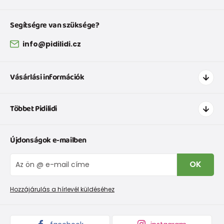
Segítségre van szüksége?
info@pidilidi.cz
Vásárlási információk
Hogyan vásároljak
Többet Pidilidi
Szállítás és fizetés
Ruházat mérettáblázatí
Kapcsolat
Újdonságok e-mailben
Cipőmérettáblázat
Rólunk
IVisszaküldések és reklamációk
Blog
OK
Panaszkezelési eljárás
Nagykereskedelem PiDiLiDi
Promóciós feltételek és kedvezményes kódok
Áruk begyűjtése
Hozzájárulás a hírlevél küldéséhez