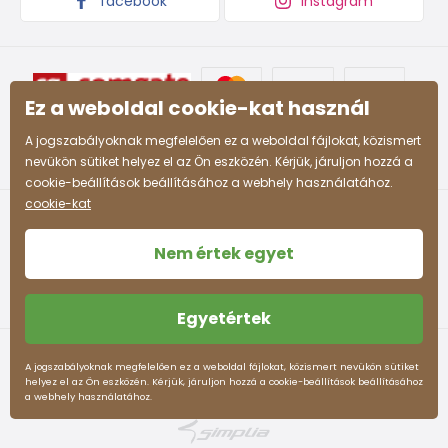
facebook
instagram
Ez a weboldal cookie-kat használ
A jogszabályoknak megfelelően ez a weboldal fájlokat, közismert
nevükön sütiket helyez el az Ön eszközén. Kérjük, járuljon hozzá a
cookie-beállítások beállításához a webhely használatához.
cookie-kat
Nem értek egyet
Egyetértek
Felhasználási feltételek
Személyes adatok védelme
A jogszabályoknak megfelelően ez a weboldal fájlokat, közismert nevükön sütiket
helyez el az Ön eszközén. Kérjük, járuljon hozzá a cookie-beállítások beállításához
pidilidi.hu © 2026. Webdesign
Litvanyi.sk
.
a webhely használatához.
Az e-shopot létrehozta