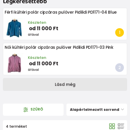
Legkeresettebb
Férfi kültéri polár cipzáras pulóver Pidilidi PD1171-04 Blue
Készleten
od 11 000 Ft
áfával
Női kültéri polár cipzáras pulóver Pidilidi PD1171-03 Pink
Készleten
od 11 000 Ft
áfával
Lásd még
SZÛRÕ
Alapértelmezett sorrend
4 terméket