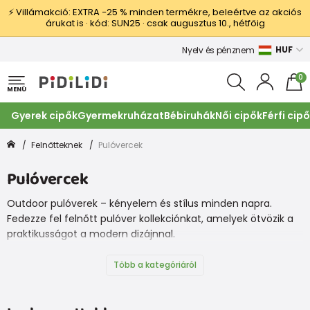
⚡ Villámakció: EXTRA −25 % minden termékre, beleértve az akciós
árukat is · kód: SUN25 · csak augusztus 10., hétfőig
HUF
Nyelv és pénznem
0
MENÜ
Gyerek cipők
Gyermekruházat
Bébiruhák
Női cipők
Férfi cip
Felnőtteknek
Pulóvercek
Pulóvercek
Outdoor pulóverek – kényelem és stílus minden napra.
Fedezze fel felnőtt pulóver kollekciónkat, amelyek ötvözik a
praktikusságot a modern dizájnnal.
Több a kategóriáról