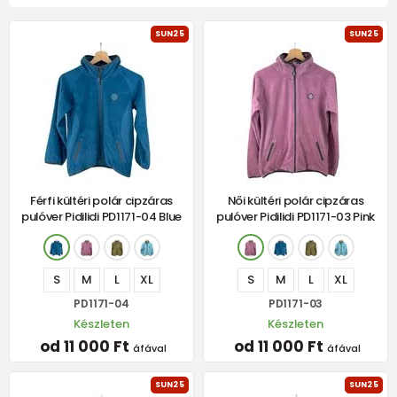
SUN25
SUN25
Férfi kültéri polár cipzáras
Női kültéri polár cipzáras
pulóver Pidilidi PD1171-04 Blue
pulóver Pidilidi PD1171-03 Pink
S
M
L
XL
S
M
L
XL
PD1171-04
PD1171-03
Készleten
Készleten
od 11 000 Ft
od 11 000 Ft
áfával
áfával
SUN25
SUN25