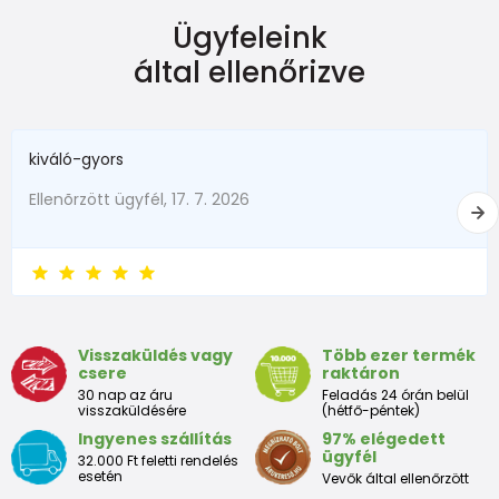
Ügyfeleink
által ellenőrizve
kiváló-gyors
Ellenõrzött ügyfél, 17. 7. 2026
Visszaküldés vagy
Több ezer termék
csere
raktáron
30 nap az áru
Feladás 24 órán belül
visszaküldésére
(hétfő-péntek)
Ingyenes szállítás
97% elégedett
ügyfél
32.000 Ft feletti rendelés
esetén
Vevők által ellenőrzött