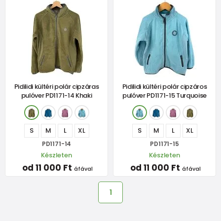
Pidilidi kültéri polár cipzáras
Pidilidi kültéri polár cipzáros
pulóver PD1171-14 Khaki
pulóver PD1171-15 Turquoise
S
M
L
XL
S
M
L
XL
PD1171-14
PD1171-15
Készleten
Készleten
od 11 000 Ft
od 11 000 Ft
áfával
áfával
1