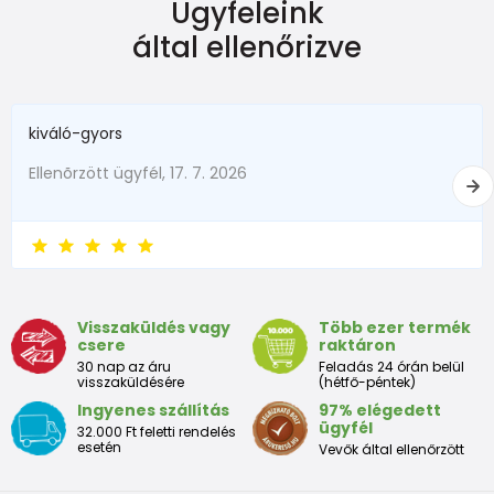
Ügyfeleink
Dimensiune
Înălțime (cm)
Greutate (kg)
által ellenőrizve
New Baby
do 50
do 3,4
în termen de1 luni
do 56
do 4,5
kiváló-gyors
1 - 3 luni
56 - 62
4,5 - 6
Ellenõrzött ügyfél, 17. 7. 2026
3 - 6 luni
62 -68
6 - 8
6 - 9 luni
68 -74
8 - 9,5
9 - 12 luni
74-80
9,5 - 11
Visszaküldés vagy
Több ezer termék
csere
raktáron
Tabelul de dimensiuni aproximative pentru copii mici
30 nap az áru
Feladás 24 órán belül
visszaküldésére
(hétfő-péntek)
Ingyenes szállítás
97% elégedett
Peste
Înălțime
Taliei
Peste
ügyfél
32.000 Ft feletti rendelés
Dimensiune
bust
(cm)
(cm)
șolduri(cm)
esetén
Vevők által ellenőrzött
(cm)