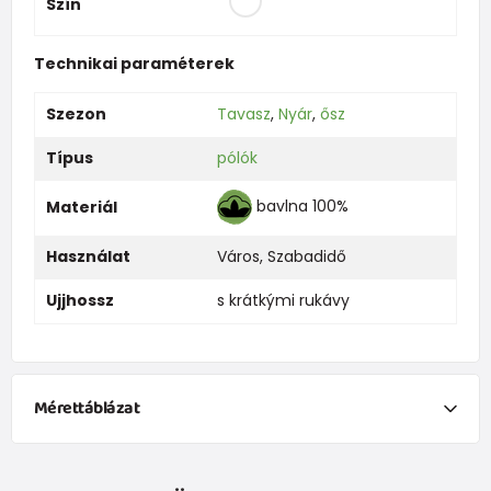
Szín
Technikai paraméterek
Szezon
Tavasz
,
Nyár
,
ősz
Típus
pólók
bavlna 100%
Materiál
Használat
Város
,
Szabadidő
Ujjhossz
s krátkými rukávy
Mérettáblázat
NEWBORN