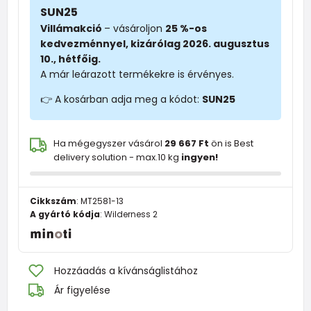
SUN25
Villámakció
– vásároljon
25 %-os
kedvezménnyel, kizárólag 2026. augusztus
10., hétfőig.
A már leárazott termékekre is érvényes.
👉 A kosárban adja meg a kódot:
SUN25
Ha mégegyszer vásárol
29 667 Ft
ön is Best
delivery solution - max.10 kg
ingyen!
Cikkszám
:
MT2581-13
A gyártó kódja
:
Wilderness 2
Hozzáadás a kívánságlistához
Ár figyelése