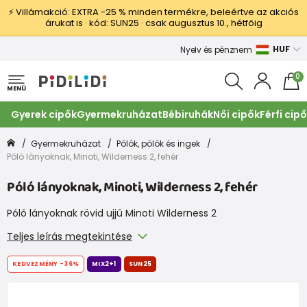
⚡ Villámakció: EXTRA −25 % minden termékre, beleértve az akciós
árukat is · kód: SUN25 · csak augusztus 10., hétfőig
HUF
Nyelv és pénznem
0
MENÜ
Gyerek cipők
Gyermekruházat
Bébiruhák
Női cipők
Férfi cip
Gyermekruházat
Pólók, pólók és ingek
Póló lányoknak, Minoti, Wilderness 2, fehér
Póló lányoknak, Minoti, Wilderness 2, fehér
Póló lányoknak rövid ujjú Minoti Wilderness 2
Teljes leírás megtekintése
KEDVEZMÉNY
-36%
MIX2+1
SUN25