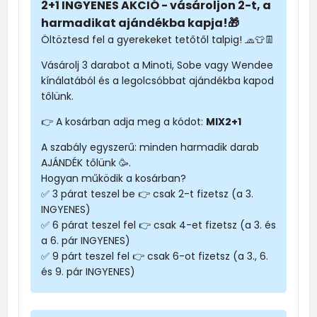
2+1 INGYENES AKCIÓ - vásároljon 2-t, a
harmadikat ajándékba kapja!🎁
Öltöztesd fel a gyerekeket tetőtől talpig! 🧢👕👖
Vásárolj 3 darabot a Minoti, Sobe vagy Wendee
kínálatából és a legolcsóbbat ajándékba kapod
tőlünk.
👉 A kosárban adja meg a kódot:
MIX2+1
A szabály egyszerű: minden harmadik darab
AJÁNDÉK tőlünk 🥳.
Hogyan működik a kosárban?
✅ 3 párat teszel be 👉 csak 2-t fizetsz (a 3.
INGYENES)
✅ 6 párat teszel fel 👉 csak 4-et fizetsz (a 3. és
a 6. pár INGYENES)
✅ 9 párt teszel fel 👉 csak 6-ot fizetsz (a 3., 6.
és 9. pár INGYENES)