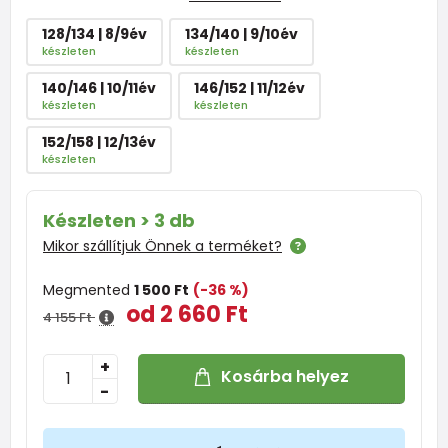
128/134 | 8/9év
134/140 | 9/10év
készleten
készleten
140/146 | 10/11év
146/152 | 11/12év
készleten
készleten
152/158 | 12/13év
készleten
Készleten > 3 db
Mikor szállítjuk Önnek a terméket?
Megmented
1 500 Ft
(-36 %)
od 2 660 Ft
4 155 Ft
+
Kosárba helyez
-