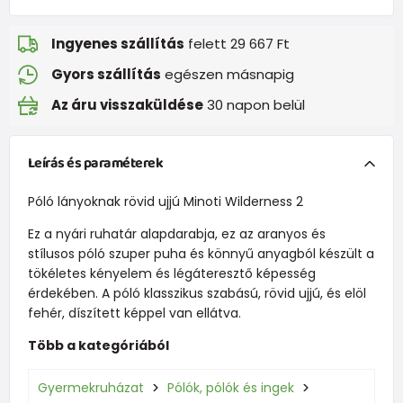
Ingyenes szállítás
felett 29 667 Ft
Gyors szállítás
egészen másnapig
Az áru visszaküldése
30 napon belül
Leírás és paraméterek
Póló lányoknak rövid ujjú Minoti Wilderness 2
Ez a nyári ruhatár alapdarabja, ez az aranyos és
stílusos póló szuper puha és könnyű anyagból készült a
tökéletes kényelem és légáteresztő képesség
érdekében. A póló klasszikus szabású, rövid ujjú, és elöl
fehér, díszített képpel van ellátva.
Több a kategóriából
Gyermekruházat
Pólók, pólók és ingek