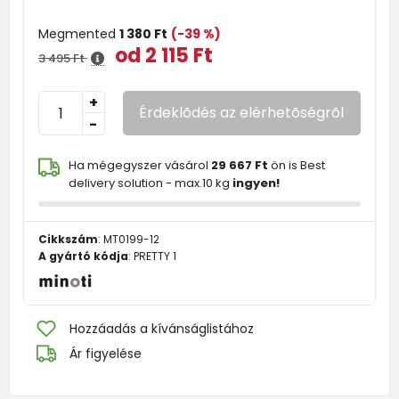
Megmented
1 380 Ft
(-39 %)
od 2 115 Ft
3 495 Ft
+
Érdeklõdés az elérhetõségrõl
-
Ha mégegyszer vásárol
29 667 Ft
ön is Best
delivery solution - max.10 kg
ingyen!
Cikkszám
:
MT0199-12
A gyártó kódja
:
PRETTY 1
Hozzáadás a kívánságlistához
Ár figyelése