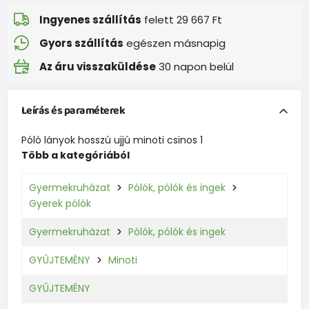
Ingyenes szállítás
felett 29 667 Ft
Gyors szállítás
egészen másnapig
Az áru visszaküldése
30 napon belül
Leírás és paraméterek
Póló lányok hosszú ujjú minoti csinos 1
Több a kategóriából
Gyermekruházat
Pólók, pólók és ingek
Gyerek pólók
Gyermekruházat
Pólók, pólók és ingek
GYŰJTEMÉNY
Minoti
GYŰJTEMÉNY