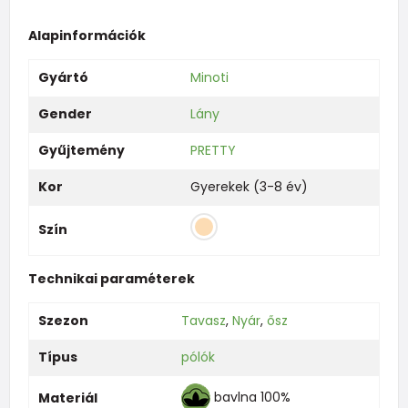
Alapinformációk
Gyártó
Minoti
Gender
Lány
Gyűjtemény
PRETTY
Kor
Gyerekek (3-8 év)
Szín
Technikai paraméterek
Szezon
Tavasz
,
Nyár
,
ősz
Típus
pólók
bavlna 100%
Materiál