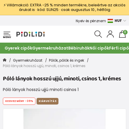
⚡ Villámakció: EXTRA −25 % minden termékre, beleértve az akciós
árukat is · kód: SUN25 · csak augusztus 10., hétfőig
HUF
Nyelv és pénznem
0
MENÜ
Gyerek cipők
Gyermekruházat
Bébiruhák
Női cipők
Férfi cip
Gyermekruházat
Pólók, pólók és ingek
Póló lányok hosszú ujjú, minoti, csinos 1, krémes
Póló lányok hosszú ujjú, minoti, csinos 1, krémes
Póló lányok hosszú ujjú minoti csinos 1
KEDVEZMÉNY
-39%
KIÁRUSÍTÁS