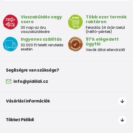
9 - 12 luni
74-80
9,5 - 11
Visszaküldés vagy
Több ezer termék
csere
raktáron
Tabelul de dimensiuni aproximative pentru copii mici
30 nap az áru
Feladás 24 órán belül
visszaküldésére
(hétfő-péntek)
Ingyenes szállítás
97% elégedett
Peste
Înălțime
Taliei
Peste
ügyfél
32.000 Ft feletti rendelés
Dimensiune
bust
(cm)
(cm)
șolduri(cm)
esetén
Vevők által ellenőrzött
(cm)
12 luni
68 - 80
49
47
52
Segítségre van szüksége?
18 luni
80 - 86
51
49
54
info@pidilidi.cz
2 ani
86 - 92
53
51
56
Vásárlási információk
3 ani
92 - 98
55
53
58
Hogyan vásároljak
Többet Pidilidi
Szállítás és fizetés
Tabelul de dimensiuni aproximative pentru o fată
Ruházat mérettáblázatí
Kapcsolat