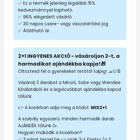
✅ Ez a termék jelenleg legalább 15%
kedvezménnyel kapható.
✅ 96% elégedett vásárló
✅ 30 napos csere- vagy visszatérítési jog
✅ Átlátható ár
2+1 INGYENES AKCIÓ - vásároljon 2-t, a
harmadikat ajándékba kapja!🎁
Öltöztesd fel a gyerekeket tetőtől talpig! 🧢👕👖
Vásárolj 3 darabot a Minoti, Sobe vagy Wendee
kínálatából és a legolcsóbbat ajándékba kapod
tőlünk.
👉 A kosárban adja meg a kódot:
MIX2+1
A szabály egyszerű: minden harmadik darab
AJÁNDÉK tőlünk 🥳.
Hogyan működik a kosárban?
✅ 3 párat teszel be 👉 csak 2-t fizetsz (a 3.