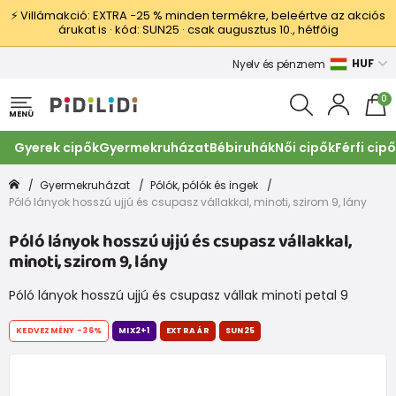
⚡ Villámakció: EXTRA −25 % minden termékre, beleértve az akciós
árukat is · kód: SUN25 · csak augusztus 10., hétfőig
HUF
Nyelv és pénznem
0
MENÜ
Gyerek cipők
Gyermekruházat
Bébiruhák
Női cipők
Férfi cip
Gyermekruházat
Pólók, pólók és ingek
Póló lányok hosszú ujjú és csupasz vállakkal, minoti, szirom 9, lány
Póló lányok hosszú ujjú és csupasz vállakkal,
minoti, szirom 9, lány
Póló lányok hosszú ujjú és csupasz vállak minoti petal 9
KEDVEZMÉNY
-36%
MIX2+1
EXTRA ÁR
SUN25