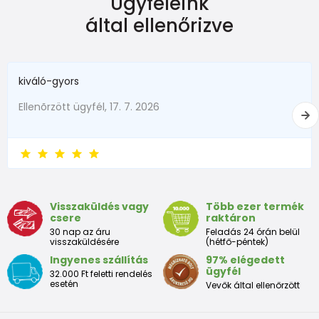
Ügyfeleink
Dimensiune
Înălțime (cm)
Greutate (kg)
által ellenőrizve
New Baby
do 50
do 3,4
în termen de1 luni
do 56
do 4,5
kiváló-gyors
1 - 3 luni
56 - 62
4,5 - 6
Ellenõrzött ügyfél, 17. 7. 2026
3 - 6 luni
62 -68
6 - 8
6 - 9 luni
68 -74
8 - 9,5
9 - 12 luni
74-80
9,5 - 11
Visszaküldés vagy
Több ezer termék
csere
raktáron
Tabelul de dimensiuni aproximative pentru copii mici
30 nap az áru
Feladás 24 órán belül
visszaküldésére
(hétfő-péntek)
Ingyenes szállítás
97% elégedett
Peste
Înălțime
Taliei
Peste
ügyfél
32.000 Ft feletti rendelés
Dimensiune
bust
(cm)
(cm)
șolduri(cm)
esetén
Vevők által ellenőrzött
(cm)