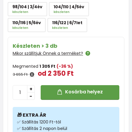
98/104 | 3/4év
104/110 | 4/5év
készleten
készleten
110/116 | 5/6év
116/122 | 6/7let
készleten
készleten
Készleten > 3 db
Mikor szállítjuk Önnek a terméket?
Megmented
1 305 Ft
(-36 %)
od 2 350 Ft
3 655 Ft
+
Kosárba helyez
-
🎁 EXTRA ÁR
✅ Szállítás 1200 Ft-tól
✅ Szállítás 2 napon belül