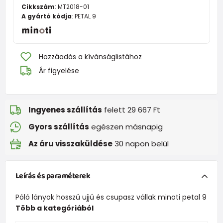
Cikkszám
:
MT2018-01
A gyártó kódja
:
PETAL 9
Hozzáadás a kívánságlistához
Ár figyelése
Ingyenes szállítás
felett 29 667 Ft
Gyors szállítás
egészen másnapig
Az áru visszaküldése
30 napon belül
Leírás és paraméterek
Póló lányok hosszú ujjú és csupasz vállak minoti petal 9
Több a kategóriából