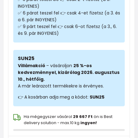
INGYENES)
✅ 6 párat teszel fel 👉 csak 4-et fizetsz (a 3. és
a 6. pár INGYENES)
✅ 9 párt teszel fel 👉 csak 6-ot fizetsz (a 3., 6.
és 9. pár INGYENES)
SUN25
Villámakció
– vásároljon
25 %-os
kedvezménnyel, kizárólag 2026. augusztus
10., hétfőig.
A már leárazott termékekre is érvényes.
👉 A kosárban adja meg a kódot:
SUN25
Ha mégegyszer vásárol
29 667 Ft
ön is Best
delivery solution - max.10 kg
ingyen!