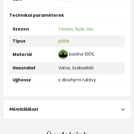
Technikai paraméterek
Szezon
Tavasz
,
Nyár
,
ősz
Típus
pólók
bavlna 100%
Materiál
Használat
Város
,
Szabadidő
Ujjhossz
s dlouhými rukávy
Mérettáblázat
NEWBORN