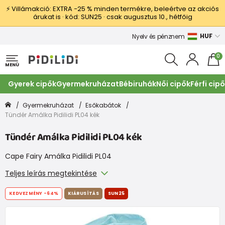
⚡ Villámakció: EXTRA −25 % minden termékre, beleértve az akciós
árukat is · kód: SUN25 · csak augusztus 10., hétfőig
HUF
Nyelv és pénznem
0
MENÜ
Gyerek cipők
Gyermekruházat
Bébiruhák
Női cipők
Férfi cip
Gyermekruházat
Esőkabátok
Tündér Amálka Pidilidi PL04 kék
Tündér Amálka Pidilidi PL04 kék
Cape Fairy Amálka Pidilidi PL04
Teljes leírás megtekintése
KEDVEZMÉNY
-64%
KIÁRUSÍTÁS
SUN25