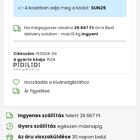
👉 A kosárban adja meg a kódot:
SUN25
Ha mégegyszer vásárol
29 667 Ft
ön is Best
delivery solution - max.10 kg
ingyen!
Cikkszám
:
PL0004-04
A gyártó kódja
:
PL04
Hozzáadás a kívánságlistához
Ár figyelése
Ingyenes szállítás
felett 29 667 Ft
Gyors szállítás
egészen másnapig
Az áru visszaküldése
30 napon belül