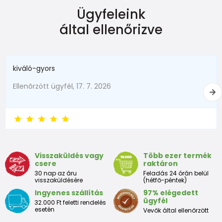
Ügyfeleink
Méret
Kor
Magasság (cm)
által ellenőrizve
50
0-1 hónap
do 50
56
1-2 měsíce
51 - 56
kiváló-gyors
62
2-3 hónapok
57 - 62
Ellenõrzött ügyfél, 17. 7. 2026
68
4-6 hónapok
63 - 68
74
6-9 hónapok
69 - 74
80
9-12 hónapok
75 - 80
Visszaküldés vagy
Több ezer termék
86
12-18 hónapok
81 - 86
csere
raktáron
30 nap az áru
Feladás 24 órán belül
18-24
visszaküldésére
(hétfő-péntek)
92
87 - 92
měshónapok
Ingyenes szállítás
97% elégedett
ügyfél
32.000 Ft feletti rendelés
esetén
98
2-3 év
93 - 98
Vevők által ellenőrzött