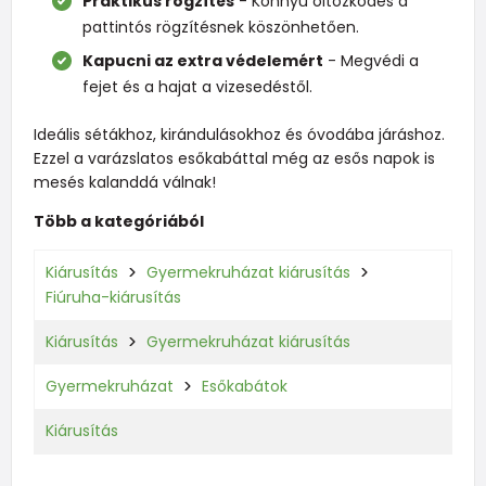
Praktikus rögzítés
- Könnyű öltözködés a
pattintós rögzítésnek köszönhetően.
Kapucni az extra védelemért
- Megvédi a
fejet és a hajat a vizesedéstől.
Ideális sétákhoz, kirándulásokhoz és óvodába járáshoz.
Ezzel a varázslatos esőkabáttal még az esős napok is
mesés kalanddá válnak!
Több a kategóriából
Kiárusítás
Gyermekruházat kiárusítás
Fiúruha-kiárusítás
Kiárusítás
Gyermekruházat kiárusítás
Gyermekruházat
Esőkabátok
Kiárusítás