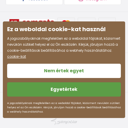
Ez a weboldal cookie-kat használ
A jogszabályoknak megfelelően ez a weboldal fájlokat, közismert
nevükön sütiket helyez el az Ön eszközén. Kérjük, járuljon hozzá a
cookie-beállítások beállításához a webhely használatához.
cookie-kat
Nem értek egyet
Egyetértek
Felhasználási feltételek
Személyes adatok védelme
A jogszabályoknak megfelelően ez a weboldal fájlokat, közismert nevükön sütiket
helyez el az Ön eszközén. Kérjük, járuljon hozzá a cookie-beállítások beállításához
pidilidi.hu © 2026. Webdesign
Litvanyi.sk
.
a webhely használatához.
Az e-shopot létrehozta