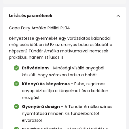
Leírás és paraméterek
Cape Fairy Amálka Pidilidi PL04
Kényeztesse gyermekét egy varázslatos kalanddal
még esős időben is! Ez az aranyos baba esőkabát a
népszerű Tündér Amálka motívumaival nemcsak
praktikus, hanem stílusos is.
Esővédelem
- Minőségi vízálló anyagból
készült, hogy szárazon tartsa a babát.
Könnyű és kényelmes
- Puha, rugalmas
anyag biztosítja a kényelmet és a korlátlan
mozgást.
Gyönyörű design
- A Tündér Amálka színes
nyomtatása minden kis tündérbarátot
elvarázsol.