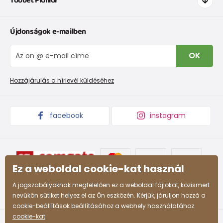
Többet Pidilidi
Szállítás és fizetés
Ruházat mérettáblázatí
Kapcsolat
Újdonságok e-mailben
Cipőmérettáblázat
Rólunk
IVisszaküldések és reklamációk
Blog
OK
Panaszkezelési eljárás
Nagykereskedelem PiDiLiDi
Promóciós feltételek és kedvezményes kódok
Áruk begyűjtése
Hozzájárulás a hírlevél küldéséhez
facebook
instagram
Ez a weboldal cookie-kat használ
A jogszabályoknak megfelelően ez a weboldal fájlokat, közismert
nevükön sütiket helyez el az Ön eszközén. Kérjük, járuljon hozzá a
cookie-beállítások beállításához a webhely használatához.
cookie-kat