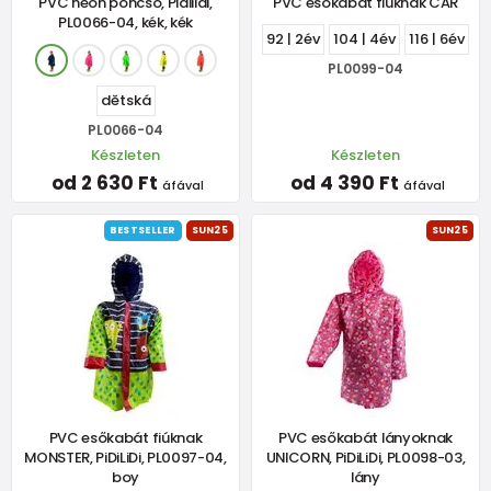
PVC neon poncsó, Pidilidi,
PVC esőkabát fiúknak CAR
PL0066-04, kék, kék
92 | 2év
104 | 4év
116 | 6év
PL0099-04
dětská
PL0066-04
Készleten
Készleten
od 2 630 Ft
od 4 390 Ft
áfával
áfával
BESTSELLER
SUN25
SUN25
PVC esőkabát fiúknak
PVC esőkabát lányoknak
MONSTER, PiDiLiDi, PL0097-04,
UNICORN, PiDiLiDi, PL0098-03,
boy
lány