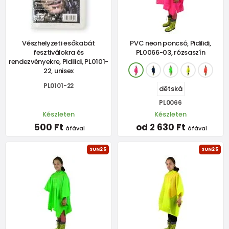
Vészhelyzeti esőkabát
PVC neon poncsó, Pidilidi,
fesztiválokra és
PL0066-03, rózsaszín
rendezvényekre, Pidilidi, PL0101-
22, unisex
PL0101-22
dětská
PL0066
Készleten
Készleten
500 Ft
od 2 630 Ft
áfával
áfával
SUN25
SUN25