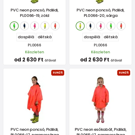
PVC neon poncsó, Pidilidi,
PVC neon poncsó, Pidilidi,
PL0066-19, zöld
PL0066-20, sárga
dospělá
dětská
dospělá
dětská
PL0066
PL0066
Készleten
Készleten
od 2 630 Ft
od 2 630 Ft
áfával
áfával
SUN25
SUN25
PVC neon poncsó, Pidilidi,
PVC neon esőkabát, Pidilidi,
PL0066-17, narancssárga
PL0065-17, narancssárga