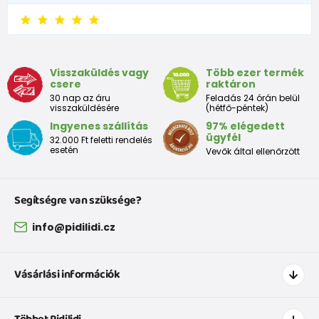
Visszaküldés vagy
Több ezer termék
csere
raktáron
30 nap az áru
Feladás 24 órán belül
visszaküldésére
(hétfő-péntek)
Ingyenes szállítás
97% elégedett
ügyfél
32.000 Ft feletti rendelés
esetén
Vevők által ellenőrzött
Segítségre van szüksége?
info@pidilidi.cz
Vásárlási információk
Hogyan vásároljak