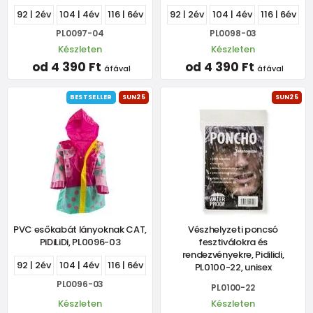
92 | 2év
104 | 4év
116 | 6év
92 | 2év
104 | 4év
116 | 6év
PL0097-04
PL0098-03
Készleten
Készleten
od 4 390 Ft
od 4 390 Ft
áfával
áfával
BESTSELLER
SUN25
SUN25
PVC esőkabát lányoknak CAT,
Vészhelyzeti poncsó
PiDiLiDi, PL0096-03
fesztiválokra és
rendezvényekre, Pidilidi,
92 | 2év
104 | 4év
116 | 6év
PL0100-22, unisex
PL0096-03
PL0100-22
Készleten
Készleten