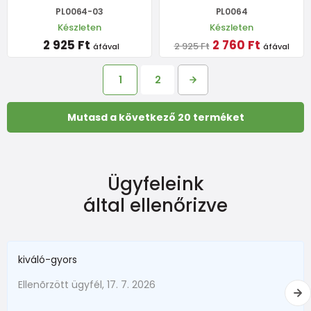
PL0064-03
PL0064
Készleten
Készleten
2 925 Ft
2 760 Ft
2 925 Ft
áfával
áfával
1
2
Mutasd a következő 20 terméket
Ügyfeleink
által ellenőrizve
kiváló-gyors
Ellenõrzött ügyfél, 17. 7. 2026