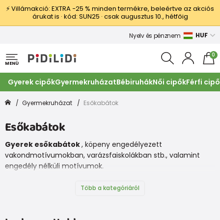
⚡ Villámakció: EXTRA −25 % minden termékre, beleértve az akciós
árukat is · kód: SUN25 · csak augusztus 10., hétfőig
HUF
Nyelv és pénznem
0
MENÜ
Gyerek cipők
Gyermekruházat
Bébiruhák
Női cipők
Férfi cip
Gyermekruházat
Esőkabátok
Esőkabátok
Gyerek esőkabátok
, köpeny engedélyezett
vakondmotívumokban, varázsfaiskolákban stb., valamint
engedély nélküli motívumok.
Az esőkabát általában tartalmaz egy táskát tárolásához.
PEVA anyagból készült, amelynek az az előnye, hogy a PVC-
Több a kategóriáról
hez képest kisebb a súlya, ellenáll az alacsonyabb
hőmérsékleteknek és az újrafeldolgozhatóságnak.