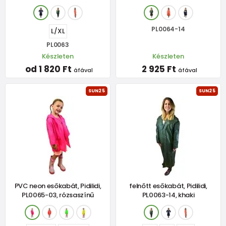
PL0064-14
L/XL
PL0063
Készleten
Készleten
od 1 820 Ft
2 925 Ft
áfával
áfával
SUN25
SUN25
PVC neon esőkabát, Pidilidi,
felnőtt esőkabát, Pidilidi,
PL0065-03, rózsaszínű
PL0063-14, khaki