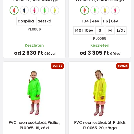
dospělá
dětská
104 | 4év
116 | 6év
PL0066
140 | 10év
S
M
L/XL
PL0065
Készleten
Készleten
od 2 630 Ft
od 3 305 Ft
áfával
áfával
SUN25
SUN25
PVC neon esőkabát, Pidilidi,
PVC neon esőkabát, Pidilidi,
PL0065-19, zöld
PL0065-20, sárga