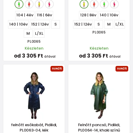
104 | 4év
116 | 6év
128 | 8év
140 | 10év
140 | 10év
152 | 12év
S
152 | 12év
S
M
L/XL
PL0065
M
L/XL
PL0065
Készleten
Készleten
od 3 305 Ft
od 3 305 Ft
áfával
áfával
SUN25
SUN25
felnőtt esőkabát, Pidilidi,
Felnőtt poncsó, Pidilidi,
PL0063-04, kék
PL0064-14, khaki színű