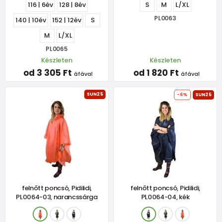
116 | 6év
128 | 8év
S
M
L/XL
PL0063
140 | 10év
152 | 12év
S
M
L/XL
PL0065
Készleten
Készleten
od 3 305 Ft
od 1 820 Ft
áfával
áfával
SUN25
-6%
SUN25
felnőtt poncsó, Pidilidi,
felnőtt poncsó, Pidilidi,
PL0064-03, narancssárga
PL0064-04, kék