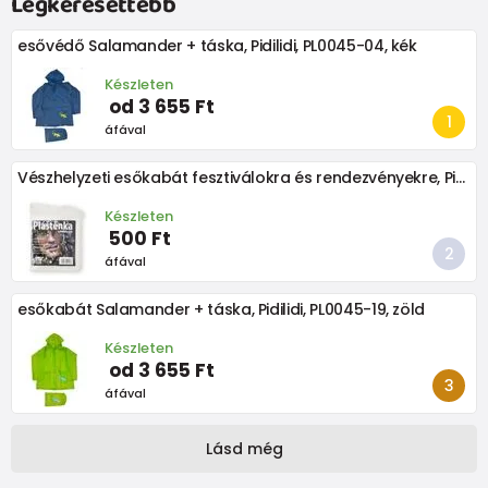
Legkeresettebb
esővédő Salamander + táska, Pidilidi, PL0045-04, kék
Készleten
od 3 655 Ft
áfával
Vészhelyzeti esőkabát fesztiválokra és rendezvényekre, Pidilidi, PL0101-22, unisex
Készleten
500 Ft
áfával
esőkabát Salamander + táska, Pidilidi, PL0045-19, zöld
Készleten
od 3 655 Ft
áfával
Lásd még