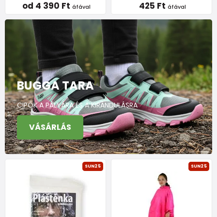
od 4 390 Ft
425 Ft
áfával
áfával
BUGGA TARA
CIPŐK A PÁLYÁRA ÉS A KIRÁNDULÁSRA
VÁSÁRLÁS
SUN25
SUN25