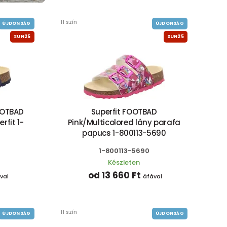
11 szín
ÚJDONSÁG
ÚJDONSÁG
SUN25
SUN25
OOTBAD
Superfit FOOTBAD
rfit 1-
Pink/Multicolored lány parafa
papucs 1-800113-5690
1-800113-5690
Készleten
od 13 660 Ft
val
áfával
11 szín
ÚJDONSÁG
ÚJDONSÁG