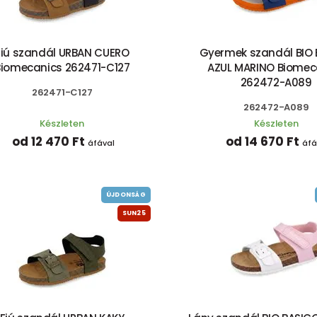
Fiú szandál URBAN CUERO
Gyermek szandál BIO
Biomecanics 262471-C127
AZUL MARINO Biomec
262472-A089
262471-C127
262472-A089
Készleten
Készleten
od 12 470 Ft
od 14 670 Ft
áfával
áfá
ÚJDONSÁG
SUN25