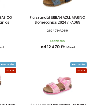
 BASICO
Fiú szandál URBAN AZUL MARINO
anics
Biomecanics 262471-A089
262471-A089
Készleten
od 12 470 Ft
val
áfával
ÚJDONSÁG
ÚJDONSÁG
SUN25
SUN25