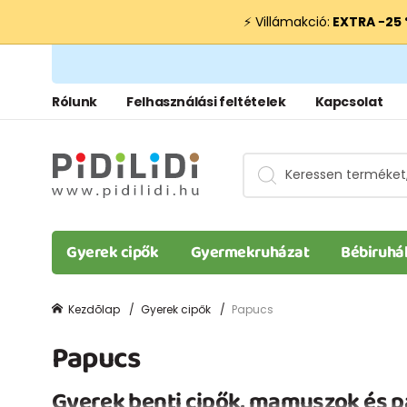
⚡ Villámakció:
EXTRA −25
Rólunk
Felhasználási feltételek
Kapcsolat
Gyerek cipők
Gyermekruházat
Bébiruhá
Kezdõlap
Gyerek cipők
Papucs
Papucs
Gyerek benti cipők, mamuszok és p