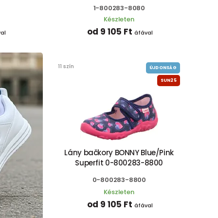
1-800283-8080
Készleten
od 9 105 Ft
al
áfával
11 szín
ÚJDONSÁG
SUN25
Lány bačkory BONNY Blue/Pink
Superfit 0-800283-8800
0-800283-8800
Készleten
od 9 105 Ft
áfával