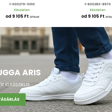
1-000279-0010
1-800283-8570
Készleten
Készleten
od 9 105 Ft
od 9 105 Ft
áfával
áfáv
UGGA ARIS
ÉR KLASSZIKUS
VÁSÁRLÁS