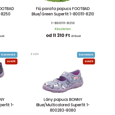
FOOTBAD
Fiú parafa papucs FOOTBAD
1-8250
Blue/Green Superfit 1-800111-8210
1-800111-8210
Készleten
od 11 310 Ft
val
áfával
2 szín
ÚJDONSÁG
ÚJDONSÁG
SUN25
SUN25
NY
Lány papucs BONNY
erfit 1-
Blue/Multicolored Superfit 1-
800283-8080