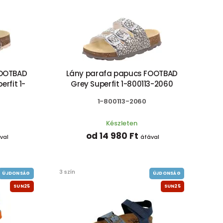
FOOTBAD
Lány parafa papucs FOOTBAD
erfit 1-
Grey Superfit 1-800113-2060
1-800113-2060
Készleten
od 14 980 Ft
val
áfával
3 szín
ÚJDONSÁG
ÚJDONSÁG
SUN25
SUN25