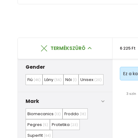
TERMÉKSZÛRÕ
6 225 Ft
Gender
Ez a k
Fiú
Lány
Női
Unisex
(46)
(56)
(1)
(20)
3 szín
Mark
Biomecanics
Froddo
(13)
(18)
Pegres
Protetika
(5)
(23)
Superfit
(64)