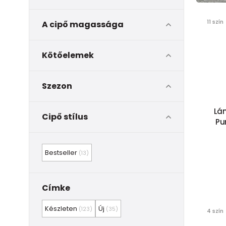
11 szín
A cipő magassága
Kötőelemek
Szezon
Lá
Cipő stílus
Pu
Bestseller
(13)
Címke
Készleten
Új
(123)
(35)
4 szín