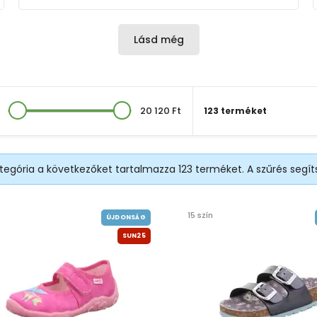
Lásd még
20 120 Ft
123 terméket
ategória a következőket tartalmazza 123 terméket. A szűrés segí
15 szín
ÚJDONSÁG
SUN25