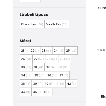
Supe
Lábbeli típusa
Klasszikus
Mezítcláb
(88)
(35)
Méret
4 szín
21
22
23
24
25
(1)
(7)
(15)
(15)
(23)
26
27
28
29
(43)
(53)
(56)
(63)
30
31
32
33
(58)
(48)
(44)
(30)
34
35
36
37
(26)
(20)
(21)
(17)
38
39
40
41
42
(18)
(11)
(14)
(9)
(3)
44
45
46
(3)
(1)
(1)
Bl