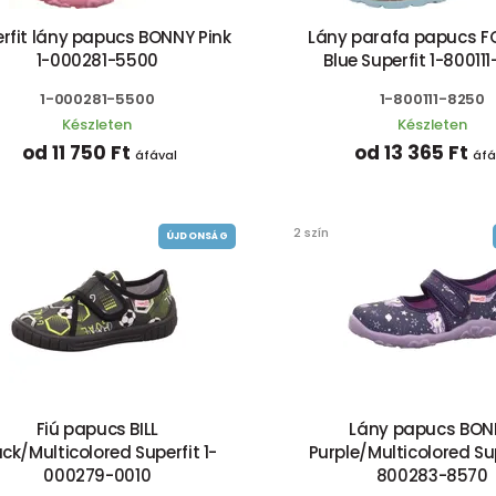
rfit lány papucs BONNY Pink
Lány parafa papucs 
1-000281-5500
Blue Superfit 1-80011
1-000281-5500
1-800111-8250
Készleten
Készleten
od 11 750 Ft
od 13 365 Ft
áfával
áfá
2 szín
ÚJDONSÁG
Fiú papucs BILL
Lány papucs BON
ack/Multicolored Superfit 1-
Purple/Multicolored Sup
000279-0010
800283-8570