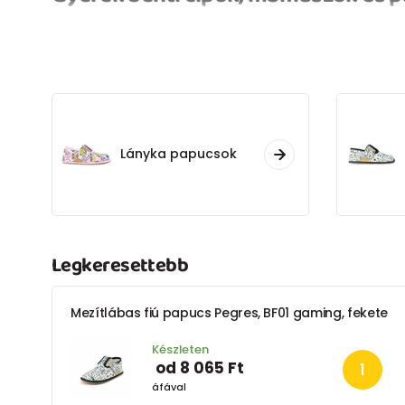
Lányka papucsok
Legkeresettebb
Mezítlábas fiú papucs Pegres, BF01 gaming, fekete
Készleten
od 8 065 Ft
áfával