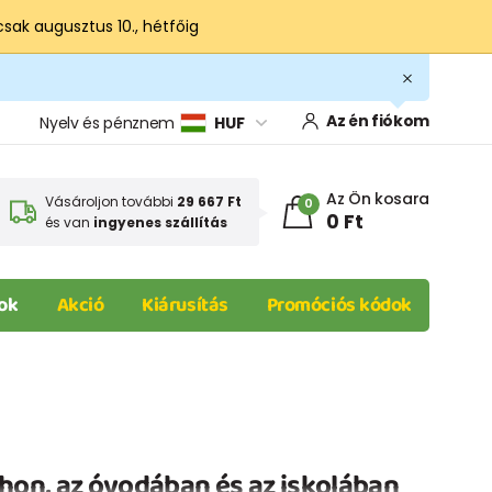
csak augusztus 10., hétfőig
Az én fiókom
Nyelv és pénznem
HUF
Az Ön kosara
Vásároljon további
29 667 Ft
0
0 Ft
és van
ingyenes szállítás
ok
Akció
Kiárusítás
Promóciós kódok
hon, az óvodában és az iskolában