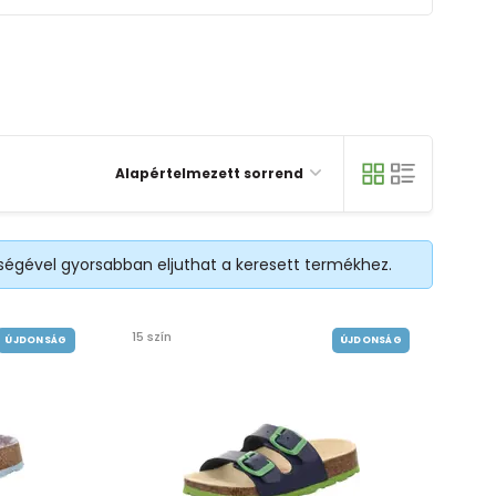
Alapértelmezett sorrend
tségével gyorsabban eljuthat a keresett termékhez.
15 szín
ÚJDONSÁG
ÚJDONSÁG