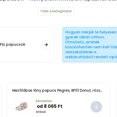
Több a kategóriáról
Hogyan mérjük le helyesen
gyerek lábát otthon:
Útmutató, aminek
Fiú papucsok
köszönhetően nem kell tö
visszaküldenie a
webáruházból rendelt cip
Mezítlábas lány papucs Pegres, BF01 Donut, rózsaszín
Készleten
od 8 065 Ft
áfával