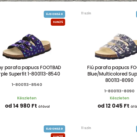
11 szín
ÚJDONSÁG
SUN25
ny parafa papucs FOOTBAD
Fiú parafa papucs F
rple Superfit 1-800113-8540
Blue/Multicolored Supe
800113-8090
1-800113-8540
1-800113-8090
Készleten
Készleten
od 14 980 Ft
od 12 045 Ft
áfával
áfá
11 szín
ÚJDONSÁG
SUN25