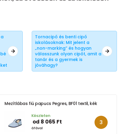
 a
Tornacipő és benti cipő
iskolásoknak: Mit jelent a
„non-marking” és hogyan
bbé
válasszunk olyan cipőt, amit a
tanár és a gyermek is
őket
jóváhagy?
Mezítlábas fiú papucs Pegres, BF01 textil, kék
Készleten
od 8 065 Ft
áfával