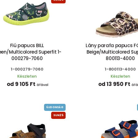
Fiú papucs BILL
Lány parafa papucs 
en/Multicolored Superfit 1-
Beige/Multicolored Sup
000279-7060
800113-4000
1-000279-7060
1-800113-4000
Készleten
Készleten
od 9 105 Ft
od 13 950 Ft
áfával
áfá
ÚJDONSÁG
SUN25