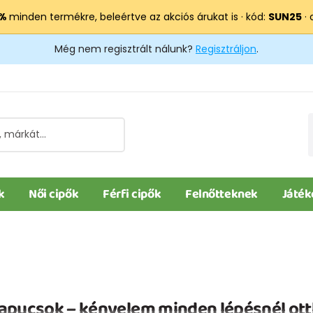
 %
minden termékre, beleértve az akciós árukat is · kód:
SUN25
· 
Még nem regisztrált nálunk?
Regisztráljon
.
k
Női cipők
Férfi cipők
Felnőtteknek
Játék
apucsok – kényelem minden lépésnél ott