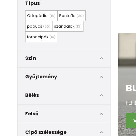
Típus
Ortopédiai
Pantofle
(16)
(30)
papucs
szandálok
(50)
(13)
tornacipők
(14)
Szín
Gyűjtemény
B
Bélés
FEH
Felső
Cipő szélessége