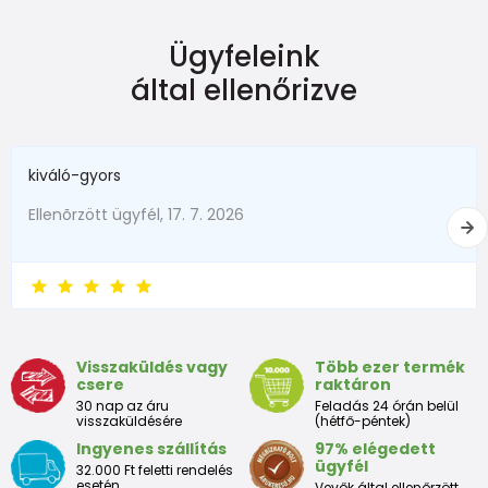
Ügyfeleink
által ellenőrizve
kiváló-gyors
Ellenõrzött ügyfél, 17. 7. 2026
Visszaküldés vagy
Több ezer termék
csere
raktáron
30 nap az áru
Feladás 24 órán belül
visszaküldésére
(hétfő-péntek)
Ingyenes szállítás
97% elégedett
ügyfél
32.000 Ft feletti rendelés
esetén
Vevők által ellenőrzött