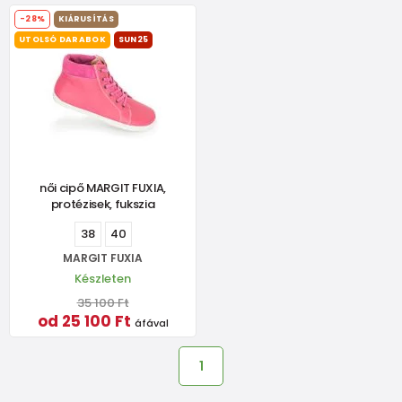
-28%
KIÁRUSÍTÁS
UTOLSÓ DARABOK
SUN25
női cipő MARGIT FUXIA,
protézisek, fukszia
38
40
MARGIT FUXIA
Készleten
35 100 Ft
od 25 100 Ft
áfával
1