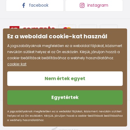
facebook
instagram
Ez a weboldal cookie-kat használ
A jogszabályoknak megfelelően ez a weboldal fájlokat, közismert
nevükön sütiket helyez el az Ön eszközén. Kérjük, járuljon hozzá a
cookie-beállítások beállításához a webhely használatához.
cookie-kat
Nem értek egyet
Egyetértek
Felhasználási feltételek
Személyes adatok védelme
A jogszabályoknak megfelelően ez a weboldal fájlokat, közismert nevükön sütiket
helyez el az Ön eszközén. Kérjük, járuljon hozzá a cookie-beállítások beállításához
pidilidi.hu © 2026. Webdesign
Litvanyi.sk
.
a webhely használatához.
Az e-shopot létrehozta