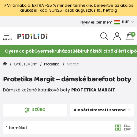
⚡ Villámakció: EXTRA −25 % minden termékre, beleértve az akciós
árukat is · kód: SUN25 · csak augusztus 10., hétfőig
HUF
Nyelv és pénznem
0
MENÜ
Gyerek cipők
Gyermekruházat
Bébiruhák
Női cipők
Férfi cip
GYŰJTEMÉNY
Protetika
Margit
Protetika Margit – dámské barefoot boty
Dámské kožené kotníkové boty
PROTETIKA
MARGIT
SZÛRÕ
Alapértelmezett sorrend
1 terméket