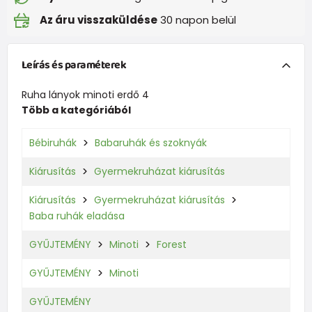
Az áru visszaküldése
30 napon belül
Leírás és paraméterek
Ruha lányok minoti erdő 4
Több a kategóriából
Bébiruhák
Babaruhák és szoknyák
Kiárusítás
Gyermekruházat kiárusítás
Kiárusítás
Gyermekruházat kiárusítás
Baba ruhák eladása
GYŰJTEMÉNY
Minoti
Forest
GYŰJTEMÉNY
Minoti
GYŰJTEMÉNY