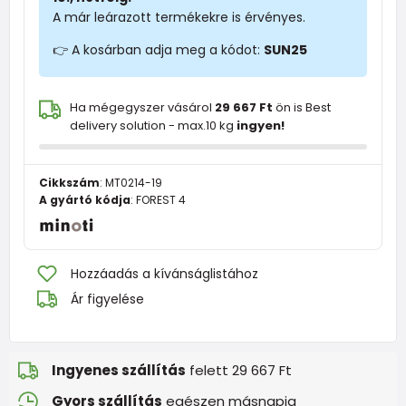
A már leárazott termékekre is érvényes.
👉 A kosárban adja meg a kódot:
SUN25
Ha mégegyszer vásárol
29 667 Ft
ön is Best
delivery solution - max.10 kg
ingyen!
Cikkszám
:
MT0214-19
A gyártó kódja
:
FOREST 4
Hozzáadás a kívánságlistához
Ár figyelése
Ingyenes szállítás
felett 29 667 Ft
Gyors szállítás
egészen másnapig