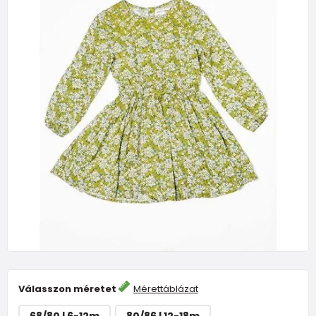
Válasszon méretet
Mérettáblázat
68/80 | 6-12m
80/86 | 12-18m