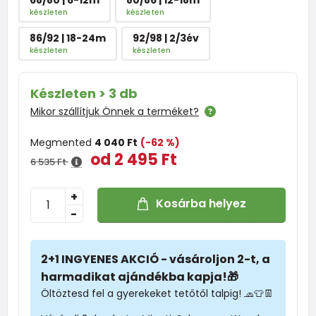
készleten
készleten
86/92 | 18-24m
92/98 | 2/3év
készleten
készleten
Készleten > 3 db
Mikor szállítjuk Önnek a terméket?
Megmented
4 040 Ft
(-62 %)
od 2 495 Ft
6 535 Ft
+
Kosárba helyez
-
2+1 INGYENES AKCIÓ - vásároljon 2-t, a
harmadikat ajándékba kapja!🎁
Öltöztesd fel a gyerekeket tetőtől talpig! 🧢👕👖