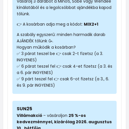
Vásárolj 3 darabot a Minoti, Sobe vagy Wendee
kínálatából és a legolcsóbbat ajándékba kapod
tőlünk.
👉 A kosárban adja meg a kódot:
MIX2+1
A szabály egyszerű: minden harmadik darab
AJÁNDÉK tőlünk 🥳.
Hogyan működik a kosárban?
✅ 3 párat teszel be 👉 csak 2-t fizetsz (a 3.
INGYENES)
✅ 6 párat teszel fel 👉 csak 4-et fizetsz (a 3. és
a 6. pár INGYENES)
✅ 9 párt teszel fel 👉 csak 6-ot fizetsz (a 3., 6.
és 9. pár INGYENES)
SUN25
Villámakció
– vásároljon
25 %-os
kedvezménnyel, kizárólag 2026. augusztus
10., hétfőig.