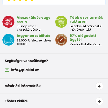
9 - 12 luni
74-80
9,5 - 11
Visszaküldés vagy
Több ezer termék
csere
raktáron
Tabelul de dimensiuni aproximative pentru copii mici
30 nap az áru
Feladás 24 órán belül
visszaküldésére
(hétfő-péntek)
Ingyenes szállítás
97% elégedett
Peste
Înălțime
Taliei
Peste
ügyfél
32.000 Ft feletti rendelés
Dimensiune
bust
(cm)
(cm)
șolduri(cm)
esetén
Vevők által ellenőrzött
(cm)
12 luni
68 - 80
49
47
52
Segítségre van szüksége?
18 luni
80 - 86
51
49
54
info@pidilidi.cz
2 ani
86 - 92
53
51
56
Vásárlási információk
3 ani
92 - 98
55
53
58
Hogyan vásároljak
Többet Pidilidi
Szállítás és fizetés
Tabelul de dimensiuni aproximative pentru o fată