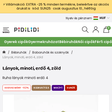
⚡ Villámakció: EXTRA −25 % minden termékre, beleértve az akciós
árukat is · kód: SUN25 · csak augusztus 10., hétfőig
HUF
Nyelv és pénznem
0
MENÜ
Gyerek cipők
Gyermekruházat
Bébiruhák
Női cipők
Férfi cip
Bébiruhák
Babaruhák és szoknyák
Lányok, minoti, erdő 4, zöld
Lányok, minoti, erdő 4, zöld
Ruha lányok minoti erdő 4
KEDVEZMÉNY
-62%
KIÁRUSÍTÁS
MIX2+1
SUN25