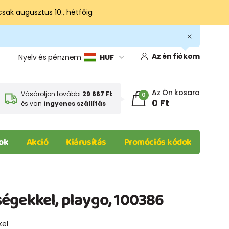
csak augusztus 10., hétfőig
Az én fiókom
Nyelv és pénznem
HUF
Az Ön kosara
Vásároljon további
29 667 Ft
0
0 Ft
és van
ingyenes szállítás
ok
Akció
Kiárusítás
Promóciós kódok
égekkel, playgo, 100386
kel