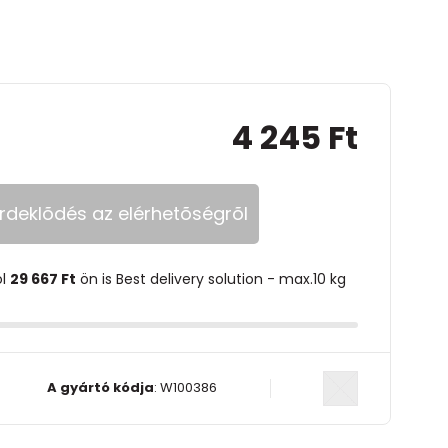
4 245 Ft
rdeklõdés az elérhetõségrõl
ol
29 667 Ft
ön is Best delivery solution - max.10 kg
A gyártó kódja
:
W100386