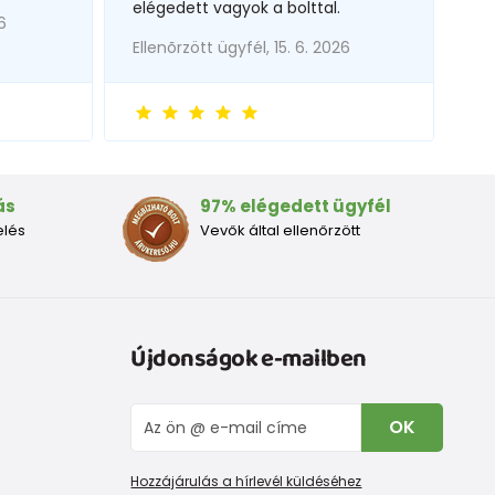
elégedett vagyok a bolttal.
6
Ellenõrzött ügyfél, 15. 6. 2026
ás
97% elégedett ügyfél
elés
Vevők által ellenőrzött
Újdonságok e-mailben
OK
Hozzájárulás a hírlevél küldéséhez