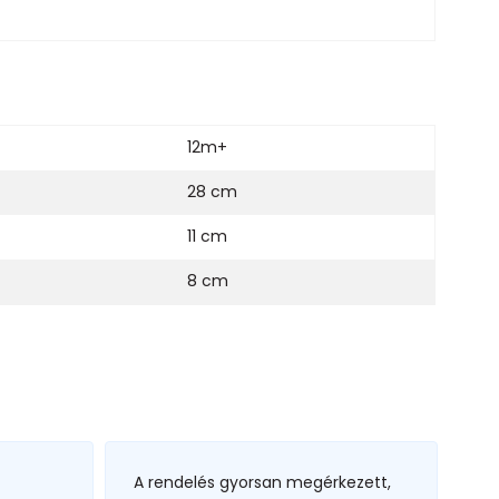
12m+
28 cm
11 cm
8 cm
A rendelés gyorsan megérkezett,