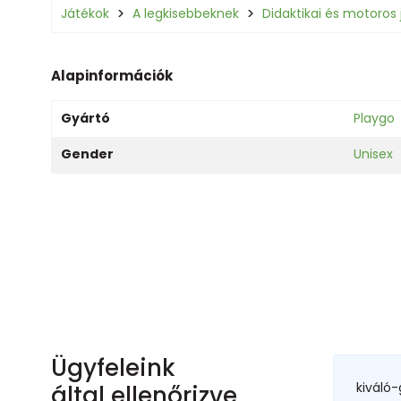
Játékok
A legkisebbeknek
Didaktikai és motoros 
Alapinformációk
Gyártó
Playgo
Gender
Unisex
Ügyfeleink
kiváló-
által ellenőrizve