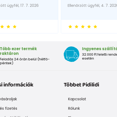
zött ügyfél, 17. 7. 2026
Ellenõrzött ügyfél, 4. 7. 202
Több ezer termék
Ingyenes szállít
raktáron
32.000 Ft feletti rend
esetén
Feladás 24 órán belül (hétfő-
péntek)
si információk
Többet Pidilidi
ásároljak
Kapcsolat
 és fizetés
Rólunk