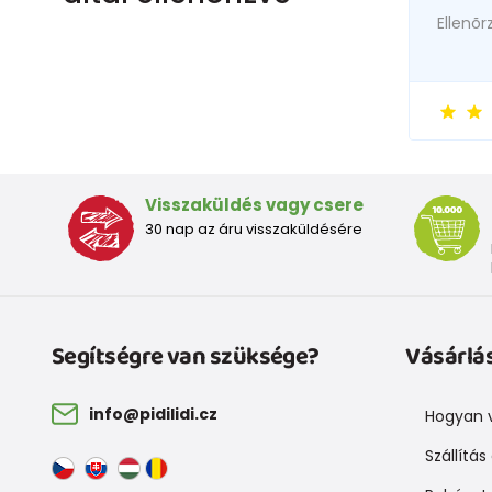
Ellenõr
Visszaküldés vagy csere
30 nap az áru visszaküldésére
Segítségre van szüksége?
Vásárlá
info@pidilidi.cz
Hogyan v
Szállítás