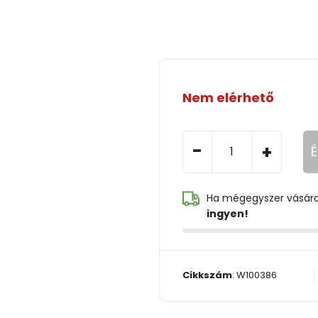
Nem elérhető
-
+
É
Ha mégegyszer vásár
ingyen!
Cikkszám
:
W100386