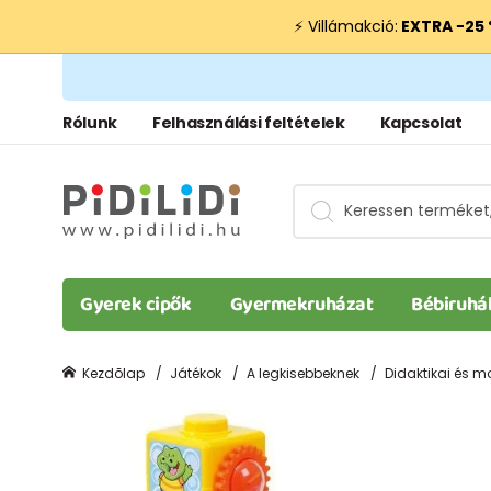
⚡ Villámakció:
EXTRA −25
Rólunk
Felhasználási feltételek
Kapcsolat
Gyerek cipők
Gyermekruházat
Bébiruhá
Kezdõlap
Játékok
A legkisebbeknek
Didaktikai és m