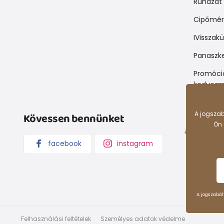
Ruházat 
Cipőmér
IVisszak
Panaszke
Promóció
kedvezm
A jogszab
Kövessen bennünket
Ön 
Árukereső
facebook
instagram
A jogszabál
Felhasználási feltételek
Személyes adatok védelme