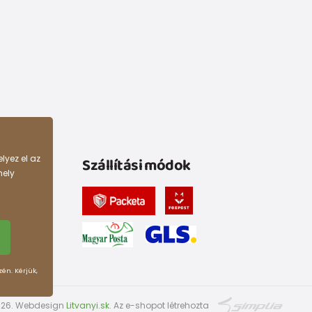
lyez el az
Szállítási módok
hely
zén. Kérjük,
2026. Webdesign
Litvanyi.sk
.
Az e-shopot létrehozta