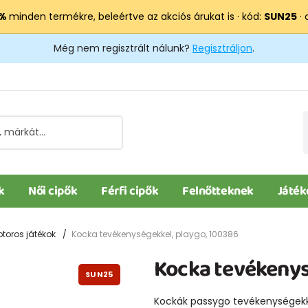
 %
minden termékre, beleértve az akciós árukat is · kód:
SUN25
· 
Még nem regisztrált nálunk?
Regisztráljon
.
k
Női cipők
Férfi cipők
Felnőtteknek
Játék
otoros játékok
Kocka tevékenységekkel, playgo, 100386
Kocka tevékenys
SUN25
Kockák passygo tevékenységek