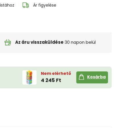
istához
Ár figyelése
Az áru visszaküldése
30 napon belül
Nem elérhető
Kosárba
4 245 Ft