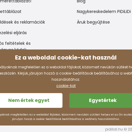
mérettáblázatí
Blog
ettáblázat
Nagykereskedelem PiDiLiDi
üldések és reklamációk
Áruk begyűjtése
zelési eljárás
s feltételek és
ényes kódok
Ez a weboldal cookie-kat használ
ályoknak megfelelően ez a weboldal fájlokat, közismert nevükön sütiket he
Fizetési lehetõségek
eszközén. Kérjük, járuljon hozzá a cookie-beállítások beállításához a web
használatához.
.hu
cookie-kat
Nem értek egyet
Egyetértek
yoknak megfelelően ez a weboldal fájlokat, közismert nevükön sütiket helyez el az Ön eszkö
járuljon hozzá a cookie-beállítások beállításához a webhely használatához.
pidilidi.hu © 