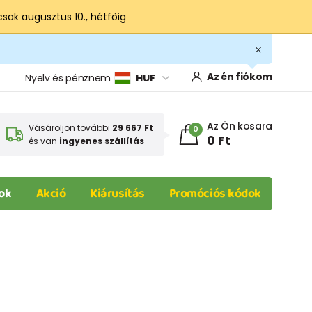
csak augusztus 10., hétfőig
Az én fiókom
Nyelv és pénznem
HUF
Az Ön kosara
Vásároljon további
29 667 Ft
0
0 Ft
és van
ingyenes szállítás
ok
Akció
Kiárusítás
Promóciós kódok