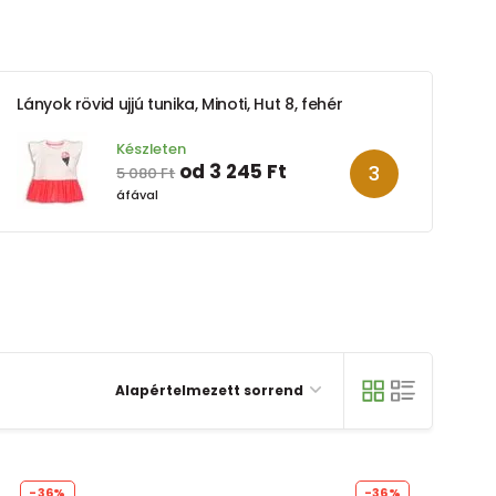
Lányok rövid ujjú tunika, Minoti, Hut 8, fehér
Készleten
od 3 245 Ft
5 080 Ft
áfával
Alapértelmezett sorrend
-36%
-36%