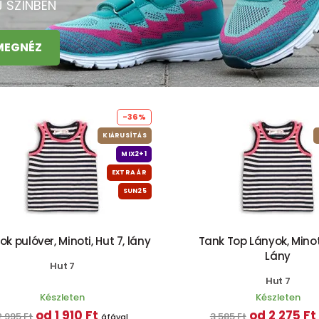
J SZÍNBEN
MEGNÉZ
-36%
KIÁRUSÍTÁS
MIX2+1
EXTRA ÁR
SUN25
k pulóver, Minoti, Hut 7, lány
Tank Top Lányok, Minoti
Lány
Hut 7
Hut 7
Készleten
Készleten
od 1 910 Ft
od 2 275 Ft
2 995 Ft
3 585 Ft
áfával