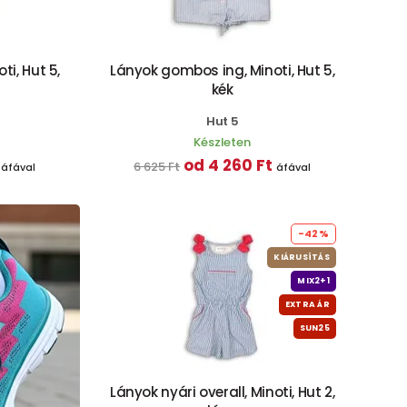
i, Hut 5,
Lányok gombos ing, Minoti, Hut 5,
kék
Hut 5
Készleten
od 4 260 Ft
6 625 Ft
áfával
áfával
-42%
KIÁRUSÍTÁS
MIX2+1
EXTRA ÁR
SUN25
Lányok nyári overall, Minoti, Hut 2,