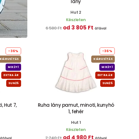
lány
Hut 2
Készleten
od 3 805 Ft
6 580 Ft
áfával
-36%
-36%
KIÁRUSÍTÁS
KIÁRUSÍTÁS
MIX2+1
MIX2+1
EXTRA ÁR
EXTRA ÁR
SUN25
SUN25
, Hut 7,
Ruha lány pamut, minoti, kunyhó
1, fehér
Hut 1
Készleten
od 4 980 Ft
7 740 Ft
áfával
áfával