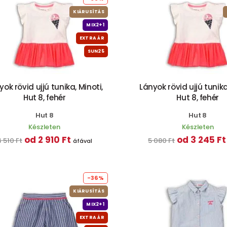
KIÁRUSÍTÁS
MIX2+1
EXTRA ÁR
SUN25
yok rövid ujjú tunika, Minoti,
Lányok rövid ujjú tunika
Hut 8, fehér
Hut 8, fehér
Hut 8
Hut 8
Készleten
Készleten
od 2 910 Ft
od 3 245 Ft
 510 Ft
5 080 Ft
áfával
-36%
KIÁRUSÍTÁS
MIX2+1
EXTRA ÁR