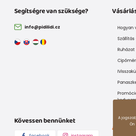
Segítségre van szüksége?
Vásárlá
info@pidilidi.cz
Hogyan v
Szállítás
Ruházat 
Cipőmér
IVisszak
Panaszke
Promóció
kedvezm
A jogszab
Kövessen bennünket
Ön 
Árukereső
facebook
instagram