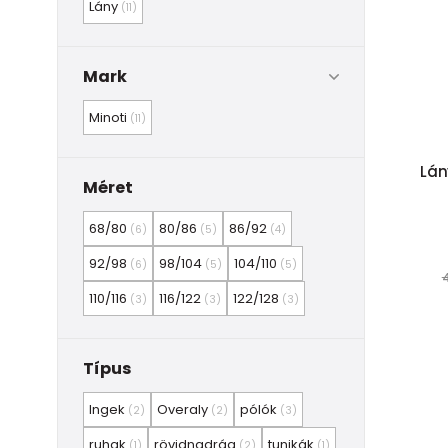
Lány
(11)
Mark
Minoti
(11)
Lán
Méret
68/80
80/86
86/92
(6)
(5)
(4)
92/98
98/104
104/110
(6)
(5)
(5)
4
110/116
116/122
122/128
(3)
(3)
(3)
Típus
Ingek
Overaly
pólók
(2)
(2)
(3)
ruhak
rövidnadrág
tunikák
(1)
(2)
(1)