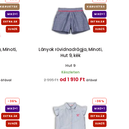
KIÁRUSÍTÁS
KIÁRUSÍTÁS
MIX2+1
MIX2+1
EXTRA ÁR
EXTRA ÁR
SUN25
SUN25
, Minoti,
Lányok rövidnadrágja, Minoti,
Hut 9, kék
Hut 9
Készleten
od 1 910 Ft
2 995 Ft
áfával
áfával
-36%
-36%
MIX2+1
MIX2+1
EXTRA ÁR
EXTRA ÁR
SUN25
SUN25