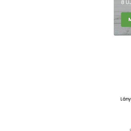
8 Ú
Lányo