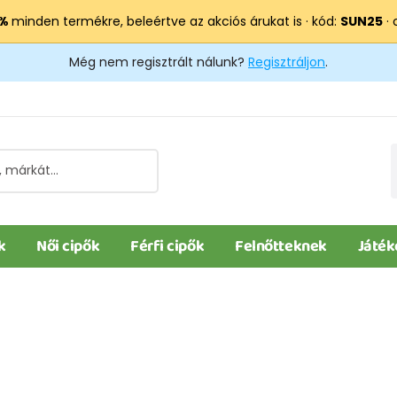
 %
minden termékre, beleértve az akciós árukat is · kód:
SUN25
· 
Még nem regisztrált nálunk?
Regisztráljon
.
k
Női cipők
Férfi cipők
Felnőtteknek
Játék