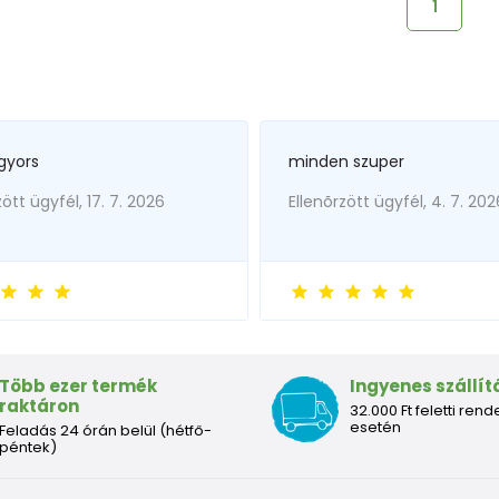
1
gyors
minden szuper
zött ügyfél, 17. 7. 2026
Ellenõrzött ügyfél, 4. 7. 202
Több ezer termék
Ingyenes szállít
raktáron
32.000 Ft feletti rend
esetén
Feladás 24 órán belül (hétfő-
péntek)