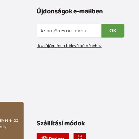
Újdonságok e-mailben
OK
Hozzájárulás a hírlevél küldéséhez
lyez el az
Szállítási módok
hely