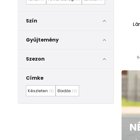
Szín
Lá
Gyűjtemény
5
Szezon
Címke
Készleten
Eladás
(11)
(9)
N