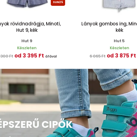
SUN25
nyok rövidnadrágja, Minoti,
Lányok gombos ing, Minot
Hut 9, kék
kék
Hut 9
Hut 5
Készleten
Készleten
od 3 395 Ft
od 3 875 Ft
 300 Ft
6 065 Ft
áfával
ÉPSZERŰ CIPŐK