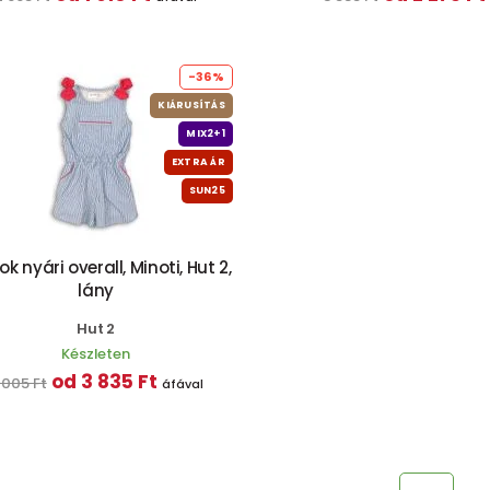
-36%
KIÁRUSÍTÁS
MIX2+1
EXTRA ÁR
SUN25
k nyári overall, Minoti, Hut 2,
lány
Hut 2
Készleten
od 3 835 Ft
 005 Ft
áfával