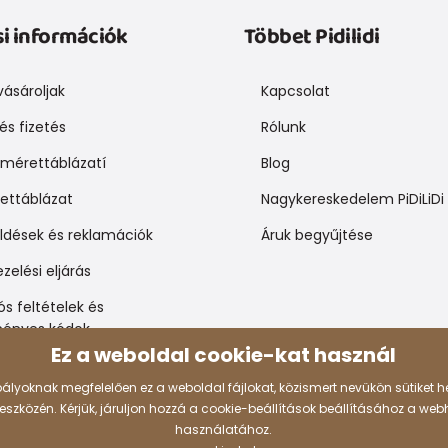
si információk
Többet Pidilidi
ásároljak
Kapcsolat
 és fizetés
Rólunk
mérettáblázatí
Blog
ettáblázat
Nagykereskedelem PiDiLiDi
üldések és reklamációk
Áruk begyűjtése
zelési eljárás
s feltételek és
ényes kódok
Ez a weboldal cookie-kat használ
ályoknak megfelelően ez a weboldal fájlokat, közismert nevükön sütiket he
Fizetési lehetõségek
eszközén. Kérjük, járuljon hozzá a cookie-beállítások beállításához a web
használatához.
.hu