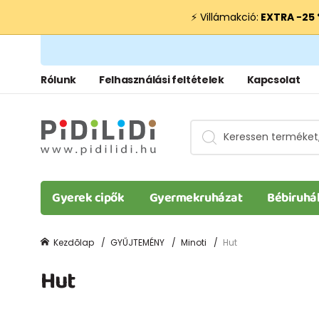
⚡ Villámakció:
EXTRA −25
Rólunk
Felhasználási feltételek
Kapcsolat
Gyerek cipők
Gyermekruházat
Bébiruhá
Kezdõlap
GYŰJTEMÉNY
Minoti
Hut
Hut