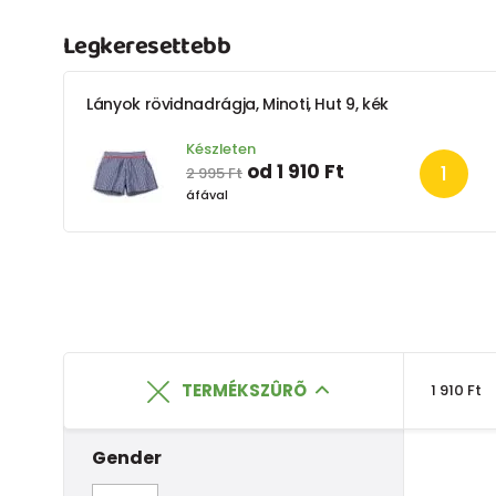
Legkeresettebb
Lányok rövidnadrágja, Minoti, Hut 9, kék
Készleten
od 1 910 Ft
2 995 Ft
áfával
TERMÉKSZÛRÕ
1 910 Ft
Gender