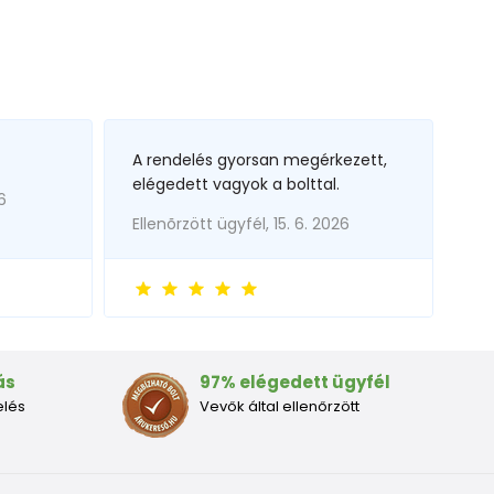
A rendelés gyorsan megérkezett,
elégedett vagyok a bolttal.
6
Ellenõrzött ügyfél, 15. 6. 2026
ás
97% elégedett ügyfél
elés
Vevők által ellenőrzött