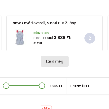
Lányok nyári overall, Minoti, Hut 2, lány
Készleten
od 3 835 Ft
6 005 Ft
áfával
Lásd még
4 980 Ft
11 terméket
-36%