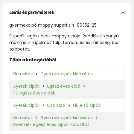
Leírás és paraméterek
gyermekcipő moppy superfit 4-09352-25
SuperFit egész éves moppy cipője. Rendkívül könnyű,
maximális rugalmas talp, tömörülés és minőségi bőr
talpbetét.
Több a kategóriából
Kiárusítás
Gyermek cipők kiárusítás
Gyerek cipők
Egész éves cipő
Fiú egész éves cipők
Gyerek cipők
Első cipő
Fiú első cipőik
Kiárusítás
Gyermek cipők kiárusítás
Gyermek egész éves cipők kiárusítás