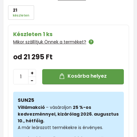
21
készleten
Készleten 1 ks
Mikor szállítjuk Önnek a terméket?
od 21 295 Ft
+
Kosárba helyez
-
SUN25
Villámakció
– vásároljon
25 %-os
kedvezménnyel, kizárólag 2026. augusztus
10., hétfőig.
A már leárazott termékekre is érvényes.