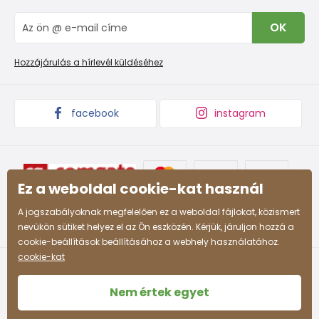
Méret
IVisszaküldések és reklamációk
Blog
mm-
170
176
183
189
195
201
207
213
21
OK
Panaszkezelési eljárás
Nagykereskedelem PiDiLiDi
ben
Promóciós feltételek és kedvezményes kódok
Áruk begyűjtése
Hozzájárulás a hírlevél küldéséhez
Cipő iskolás fiúnak (tinédzser)
facebook
instagram
EU
35
36
37
38
39
40
41
42
méret
Méret
mm-
225
231
237
243
249
255
261
267
Ez a weboldal cookie-kat használ
ben
A jogszabályoknak megfelelően ez a weboldal fájlokat, közismert
nevükön sütiket helyez el az Ön eszközén. Kérjük, járuljon hozzá a
cookie-beállítások beállításához a webhely használatához.
cookie-kat
Nem értek egyet