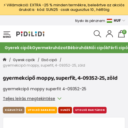
⚡ Villámakció: EXTRA −25 % minden termékre, beleértve az akciós
árukat is · kód: SUN25 · csak augusztus 10., hétfőig
HUF
Nyelv és pénznem
0
MENÜ
Gyerek cipők
Gyermekruházat
Bébiruhák
Női cipők
Férfi cip
Gyerek cipők
Első cipő
gyermekcipő moppy, superfit, 4-09352-25, zöld
gyermekcipő moppy, superfit, 4-09352-25, zöld
gyermekcipő moppy superfit 4-09352-25
Teljes leírás megtekintése
KIÁRUSÍTÁS
UTOLSÓ DARABOK
SUN25
UTOLSÓ RAKTÁRON