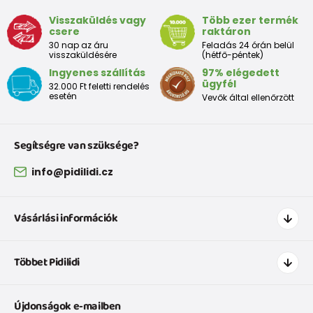
fontos tényező, hogy Ön a megfelelő és megfelelő
mérethez jusson..
Visszaküldés vagy
Több ezer termék
csere
raktáron
30 nap az áru
Feladás 24 órán belül
visszaküldésére
(hétfő-péntek)
Mérettáblázat:
Ingyenes szállítás
97% elégedett
ügyfél
32.000 Ft feletti rendelés
Cipők az első lépésekhez
esetén
Vevők által ellenőrzött
EU
18
19
20
21
22
23
24
25
méret
Segítségre van szüksége?
Méret
info@pidilidi.cz
mm-
120
126
133
139
145
151
157
163
ben
Vásárlási információk
Csizma óvodáskorú gyermek számára
Hogyan vásároljak
Többet Pidilidi
Szállítás és fizetés
EU
26
27
28
29
30
31
32
33
3
Ruházat mérettáblázatí
Kapcsolat
méret
Újdonságok e-mailben
Cipőmérettáblázat
Rólunk