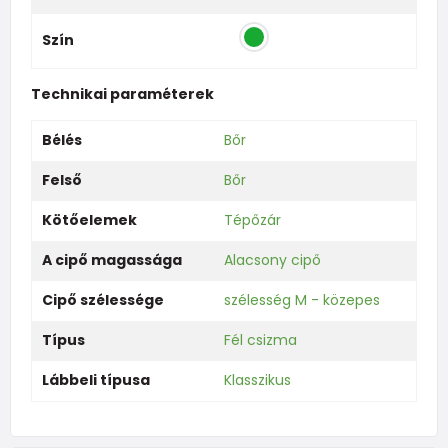
Szín
Technikai paraméterek
Bélés
Bőr
Felső
Bőr
Kötőelemek
Tépőzár
A cipő magassága
Alacsony cipő
Cipő szélessége
szélesség M - közepes
Típus
Fél csizma
Lábbeli típusa
Klasszikus