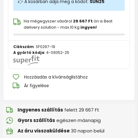
👉 A kosárban adja meg a kódot:
SUN25
Ha mégegyszer vásárol
29 667 Ft
ön is Best
delivery solution - max.10 kg
ingyen!
Cikkszám
:
SF0267-19
A gyártó kódja
:
4-09352-25
Hozzáadás a kívánságlistához
Ár figyelése
Ingyenes szállítás
felett 29 667 Ft
Gyors szállítás
egészen másnapig
Az áru visszaküldése
30 napon belül