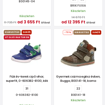
B00145-04
BRIK FUXIA
Készleten
Készleten
14 670 Ft
od 3 655 Ft
od 12 395 Ft
11 735 Ft
áfával
áfával
KIÁRUSÍTÁS
SUN25
-70%
KIÁRUSÍTÁS
SUN25
UTOLSÓ RAKTÁRON
Fiúk év-kerek cipő vihar,
Gyermek csizma egész évben,
superfit, 0-606382-8100, kék
Bugga, B00141-18, barna
31
22
0-606382-8100
B00141-18
Készleten