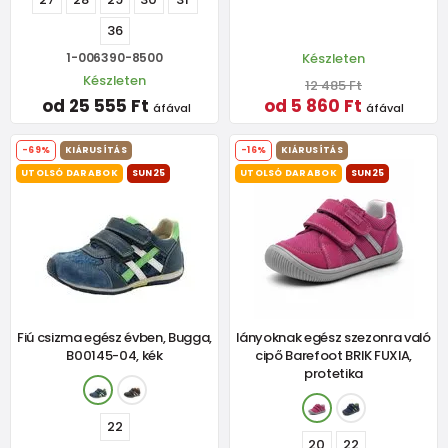
36
Készleten
1-006390-8500
Készleten
12 485 Ft
od 25 555 Ft
od 5 860 Ft
áfával
áfával
-69%
KIÁRUSÍTÁS
-16%
KIÁRUSÍTÁS
UTOLSÓ DARABOK
SUN25
UTOLSÓ DARABOK
SUN25
Fiú csizma egész évben, Bugga,
lányoknak egész szezonra való
B00145-04, kék
cipő Barefoot BRIK FUXIA,
protetika
22
20
22