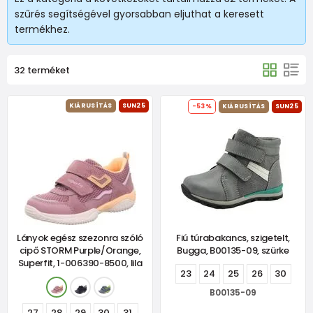
szűrés segítségével gyorsabban eljuthat a keresett
termékhez.
32 terméket
KIÁRUSÍTÁS
SUN25
-53%
KIÁRUSÍTÁS
SUN25
Lányok egész szezonra szóló
Fiú túrabakancs, szigetelt,
cipő STORM Purple/Orange,
Bugga, B00135-09, szürke
Superfit, 1-006390-8500, lila
23
24
25
26
30
B00135-09
27
28
29
30
31