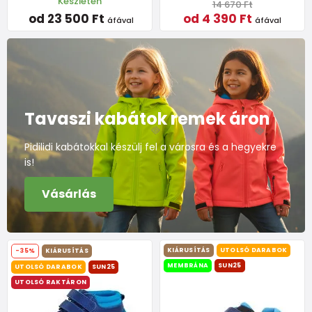
Készleten
14 670 Ft
od 23 500 Ft
od 4 390 Ft
áfával
áfával
Tavaszi kabátok remek áron
Pidilidi kabátokkal készülj fel a városra és a hegyekre
is!
Vásárlás
KIÁRUSÍTÁS
UTOLSÓ DARABOK
-35%
KIÁRUSÍTÁS
MEMBRÁNA
SUN25
UTOLSÓ DARABOK
SUN25
UTOLSÓ RAKTÁRON