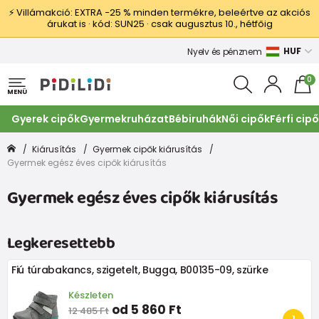
⚡ Villámakció: EXTRA −25 % minden termékre, beleértve az akciós
árukat is · kód: SUN25 · csak augusztus 10., hétfőig
HUF
Nyelv és pénznem
0
MENÜ
Gyerek cipők
Gyermekruházat
Bébiruhák
Női cipők
Férfi cip
Kiárusítás
Gyermek cipők kiárusítás
Gyermek egész éves cipők kiárusítás
Gyermek egész éves cipők kiárusítás
Legkeresettebb
Fiú túrabakancs, szigetelt, Bugga, B00135-09, szürke
Készleten
od 5 860 Ft
12 485 Ft