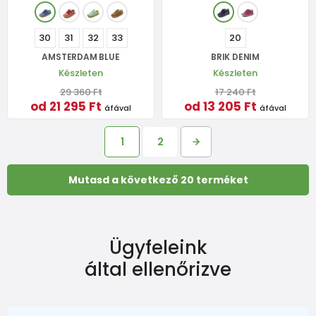
30
31
32
33
20
AMSTERDAM BLUE
BRIK DENIM
Készleten
Készleten
29 360 Ft
17 240 Ft
od 21 295 Ft
od 13 205 Ft
áfával
áfával
1
2
Mutasd a következő 20 terméket
Ügyfeleink
által ellenőrizve