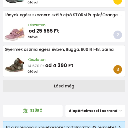
áfával
Lányok egész szezonra szóló cipő STORM Purple/Orange, Superfit, 1-006390-8500, lila
Készleten
od 25 555 Ft
áfával
Gyermek csizma egész évben, Bugga, B00141-18, barna
Készleten
od 4 390 Ft
14 670 Ft
áfával
Lásd még
SZÛRÕ
Alapértelmezett sorrend
Ez a kategória a következőket tartalmazza 32 terméket. A