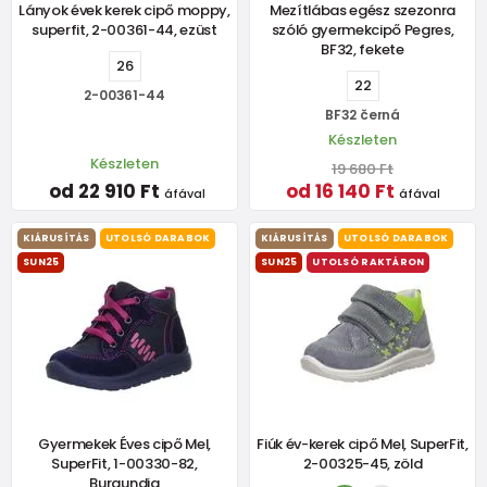
Lányok évek kerek cipő moppy,
Mezítlábas egész szezonra
superfit, 2-00361-44, ezüst
szóló gyermekcipő Pegres,
BF32, fekete
26
22
2-00361-44
BF32 černá
Készleten
Készleten
19 680 Ft
od 22 910 Ft
od 16 140 Ft
áfával
áfával
KIÁRUSÍTÁS
UTOLSÓ DARABOK
KIÁRUSÍTÁS
UTOLSÓ DARABOK
SUN25
SUN25
UTOLSÓ RAKTÁRON
Gyermekek Éves cipő Mel,
Fiúk év-kerek cipő Mel, SuperFit,
SuperFit, 1-00330-82,
2-00325-45, zöld
Burgundia