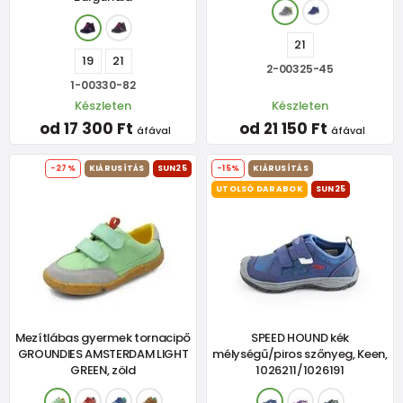
21
19
21
2-00325-45
1-00330-82
Készleten
Készleten
od 17 300 Ft
od 21 150 Ft
áfával
áfával
-27%
KIÁRUSÍTÁS
SUN25
-15%
KIÁRUSÍTÁS
UTOLSÓ DARABOK
SUN25
Mezítlábas gyermek tornacipő
SPEED HOUND kék
GROUNDIES AMSTERDAM LIGHT
mélységű/piros szőnyeg, Keen,
GREEN, zöld
1026211/1026191