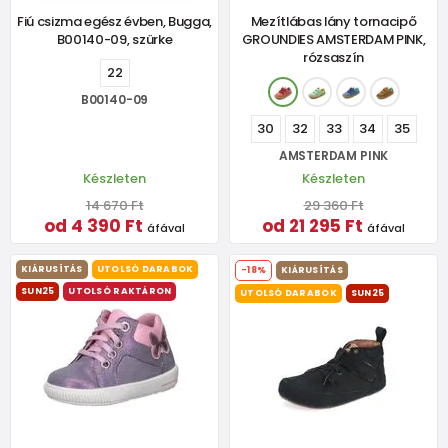
Fiú csizma egész évben, Bugga,
Mezítlábas lány tornacipő
B00140-09, szürke
GROUNDIES AMSTERDAM PINK,
rózsaszín
22
B00140-09
30
32
33
34
35
AMSTERDAM PINK
Készleten
Készleten
14 670 Ft
29 360 Ft
od 4 390 Ft
od 21 295 Ft
áfával
áfával
KIÁRUSÍTÁS
UTOLSÓ DARABOK
-18%
KIÁRUSÍTÁS
SUN25
UTOLSÓ RAKTÁRON
UTOLSÓ DARABOK
SUN25