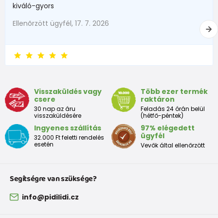
kiváló-gyors
Ellenõrzött ügyfél, 17. 7. 2026
Visszaküldés vagy
Több ezer termék
csere
raktáron
30 nap az áru
Feladás 24 órán belül
visszaküldésére
(hétfő-péntek)
Ingyenes szállítás
97% elégedett
ügyfél
32.000 Ft feletti rendelés
esetén
Vevők által ellenőrzött
Segítségre van szüksége?
info@pidilidi.cz