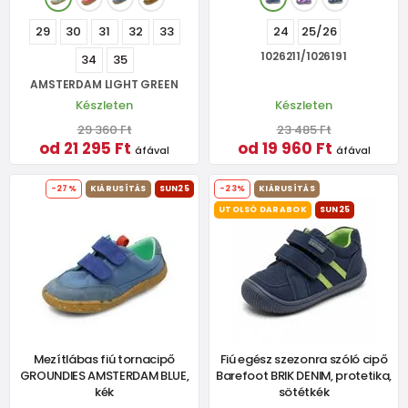
29
30
31
32
33
24
25/26
1026211/1026191
34
35
AMSTERDAM LIGHT GREEN
Készleten
Készleten
29 360 Ft
23 485 Ft
od 21 295 Ft
od 19 960 Ft
áfával
áfával
-27%
KIÁRUSÍTÁS
SUN25
-23%
KIÁRUSÍTÁS
UTOLSÓ DARABOK
SUN25
Mezítlábas fiú tornacipő
Fiú egész szezonra szóló cipő
GROUNDIES AMSTERDAM BLUE,
Barefoot BRIK DENIM, protetika,
kék
sötétkék