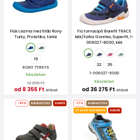
Fiúk csizma mezítláb Rony
Fiú tornacipő Barefit TRACE
Turky, Protetika, türkiz
kék/türkiz Goretex, Superfit, 1-
006027-8000, kék
19
32
35
RONY TYRKYS
1-006027-8000
Készleten
Készleten
12 835 Ft
od 8 355 Ft
od 36 275 Ft
áfával
áfával
-69%
KIÁRUSÍTÁS
SUN25
-17%
KIÁRUSÍTÁS
UTOLSÓ DARABOK
SUN25