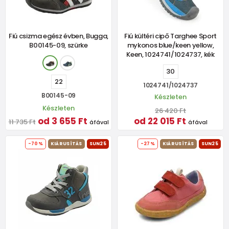
Fiú csizma egész évben, Bugga,
Fiú kültéri cipő Targhee Sport
B00145-09, szürke
mykonos blue/keen yellow,
Keen, 1024741/1024737, kék
30
22
1024741/1024737
B00145-09
Készleten
Készleten
26 420 Ft
od 3 655 Ft
od 22 015 Ft
11 735 Ft
áfával
áfával
-70%
KIÁRUSÍTÁS
SUN25
-27%
KIÁRUSÍTÁS
SUN25