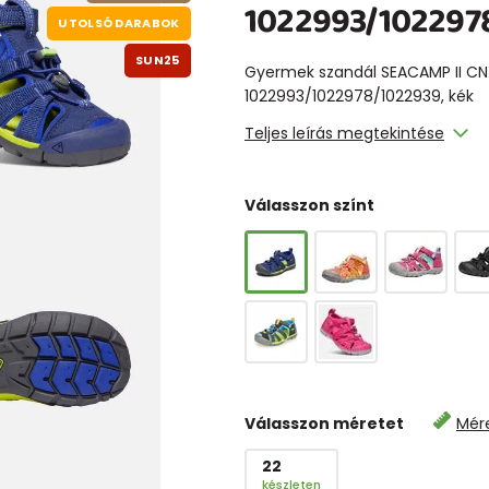
1022993/1022978
UTOLSÓ DARABOK
SUN25
Gyermek szandál SEACAMP II CN
1022993/1022978/1022939, kék
Teljes leírás megtekintése
Válasszon színt
Válasszon méretet
Mér
22
készleten