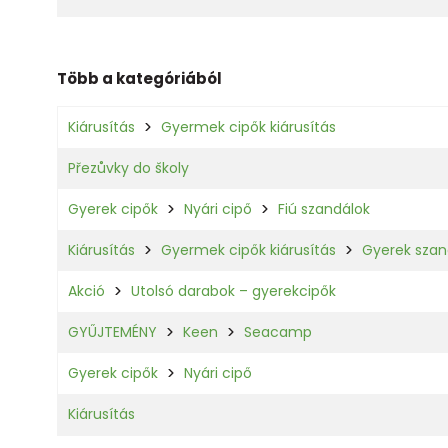
Több a kategóriából
Kiárusítás
Gyermek cipők kiárusítás
Přezůvky do školy
Gyerek cipők
Nyári cipő
Fiú szandálok
Kiárusítás
Gyermek cipők kiárusítás
Gyerek szand
Akció
Utolsó darabok – gyerekcipők
GYŰJTEMÉNY
Keen
Seacamp
Gyerek cipők
Nyári cipő
Kiárusítás