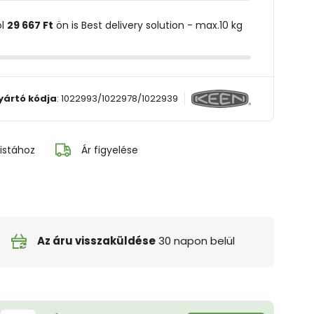
ol
29 667 Ft
ön is Best delivery solution - max.10 kg
yártó kódja
:
1022993/1022978/1022939
istához
Ár figyelése
Az áru visszaküldése
30 napon belül