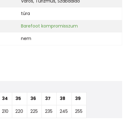
Város
,
Turizmus
,
Szabadidő
túra
Barefoot kompromisszum
nem
34
35
36
37
38
39
210
220
225
235
245
255