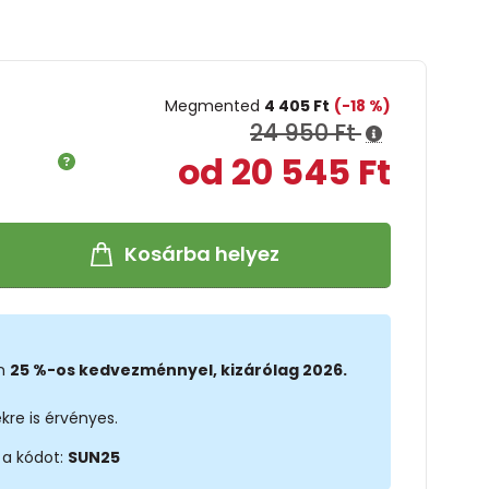
Megmented
4 405 Ft
(-18 %)
24 950 Ft
od 20 545 Ft
Kosárba helyez
on
25 %-os kedvezménnyel, kizárólag 2026.
kre is érvényes.
 a kódot:
SUN25