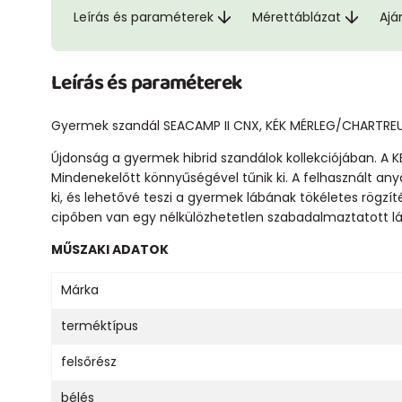
Leírás és paraméterek
Mérettáblázat
Ajá
Leírás és paraméterek
Gyermek szandál SEACAMP II CNX, KÉK MÉRLEG/CHARTREUS
Újdonság a gyermek hibrid szandálok kollekciójában. A KE
Mindenekelőtt könnyűségével tűnik ki. A felhasznált an
ki, és lehetővé teszi a gyermek lábának tökéletes rögzít
cipőben van egy nélkülözhetetlen szabadalmaztatott láb
MŰSZAKI ADATOK
Márka
terméktípus
felsőrész
bélés