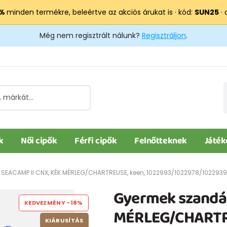
 %
minden termékre, beleértve az akciós árukat is · kód:
SUN25
· 
Még nem regisztrált nálunk?
Regisztráljon
.
k
Női cipők
Férfi cipők
Felnőtteknek
Játék
SEACAMP II CNX, KÉK MÉRLEG/CHARTREUSE, keen, 1022993/1022978/1022939,
Gyermek szandál
KEDVEZMÉNY
-18%
MÉRLEG/CHARTRE
KIÁRUSÍTÁS