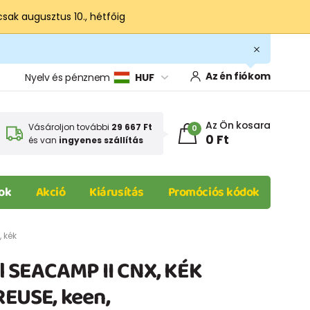
csak augusztus 10., hétfőig
Az én fiókom
Nyelv és pénznem
HUF
Az Ön kosara
Vásároljon további
29 667 Ft
0
0 Ft
és van
ingyenes szállítás
ok
Akció
Kiárusítás
Promóciós kódok
 kék
 SEACAMP II CNX, KÉK
USE, keen,