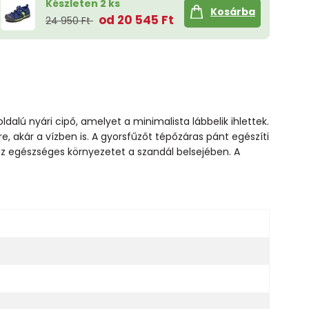
Készleten 2 ks
Kosárba
od 20 545 Ft
24 950 Ft
dalú nyári cipő, amelyet a minimalista lábbelik ihlettek.
akár a vízben is. A gyorsfűzőt tépőzáras pánt egészíti
i az egészséges környezetet a szandál belsejében. A