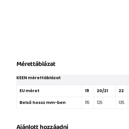
Mérettáblázat
KEEN mérettáblázat
EU méret
19
20/21
22
Belső hossz mm-ben
115
125
135
Ajánlott hozzáadni