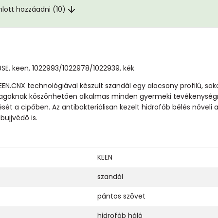
nlott hozzáadni (10)
E, keen, 1022993/1022978/1022939, kék
EN.CNX technológiával készült szandál egy alacsony profilú, sokol
yagoknak köszönhetően alkalmas minden gyermeki tevékenységre, 
ését a cipőben. Az antibakteriálisan kezelt hidrofób bélés növel
ujjvédő is.
KEEN
szandál
pántos szövet
hidrofób háló