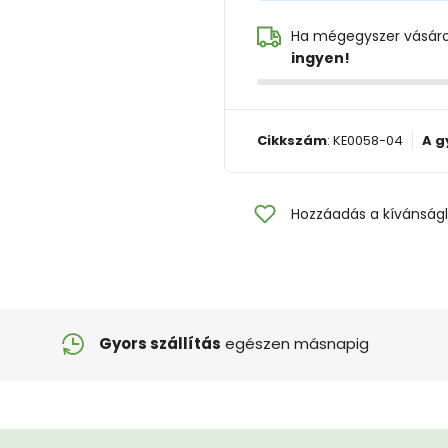
Ha mégegyszer vásár
ingyen!
Cikkszám
:
KE0058-04
A g
Hozzáadás a kívánságl
Gyors szállítás
egészen másnapig