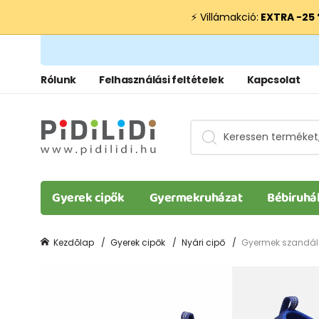
⚡ Villámakció:
EXTRA −25
Rólunk
Felhasználási feltételek
Kapcsolat
Gyerek cipők
Gyermekruházat
Bébiruhá
Kezdõlap
Gyerek cipők
Nyári cipő
Gyermek szandál 