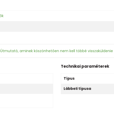
ők
: Útmutató, aminek köszönhetően nem kell többé visszaküldenie
Technikai paraméterek
Típus
Lábbeli típusa