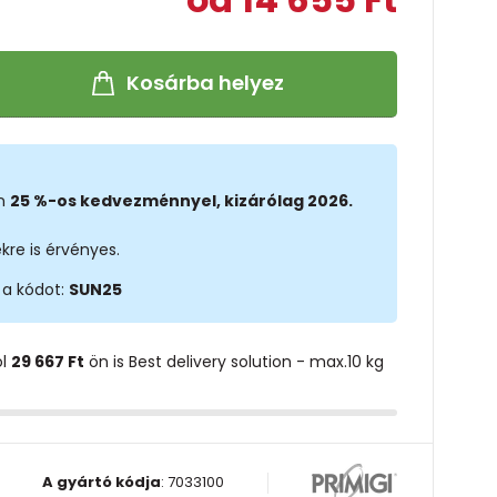
Kosárba helyez
on
25 %-os kedvezménnyel, kizárólag 2026.
kre is érvényes.
 a kódot:
SUN25
ol
29 667 Ft
ön is Best delivery solution - max.10 kg
A gyártó kódja
:
7033100