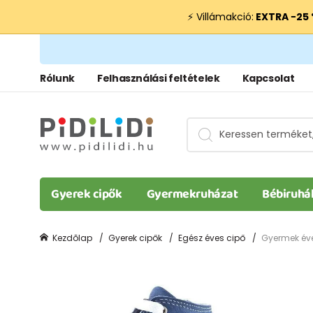
⚡ Villámakció:
EXTRA −25
Rólunk
Felhasználási feltételek
Kapcsolat
Gyerek cipők
Gyermekruházat
Bébiruhá
Kezdõlap
Gyerek cipők
Egész éves cipő
Gyermek éves