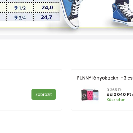
FUNNY lányok zokni - 3 cs
3 365 Ft
Zobrazit
od 2 040 Ft
Készleten