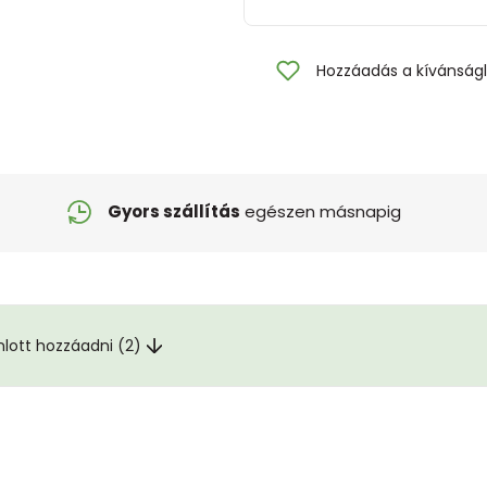
Hozzáadás a kívánságl
Gyors szállítás
egészen másnapig
nlott hozzáadni (2)