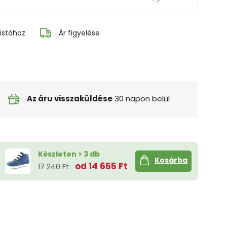
istához
Ár figyelése
Az áru visszaküldése
30 napon belül
Készleten > 3 db
Kosárba
od 14 655 Ft
17 240 Ft