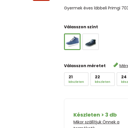
Gyermek éves lábbeli Primgi 70
Válasszon színt
Válasszon méretet
Mér
21
22
24
készleten
készleten
kész
Készleten > 3 db
Mikor szállítjuk Önnek a