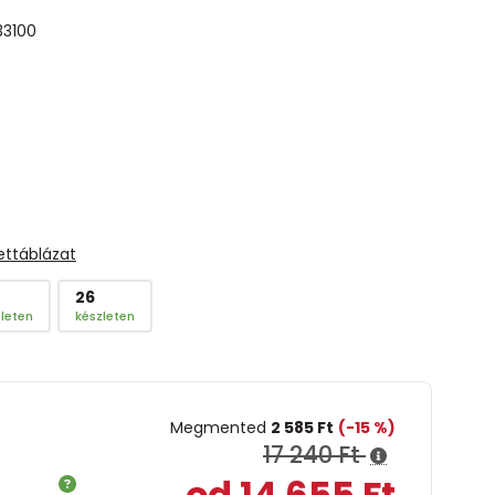
33100
ettáblázat
26
leten
készleten
Megmented
2 585 Ft
(-15 %)
17 240 Ft
od 14 655 Ft