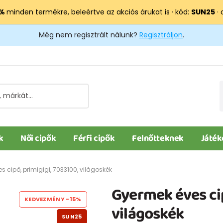
 %
minden termékre, beleértve az akciós árukat is · kód:
SUN25
· 
Még nem regisztrált nálunk?
Regisztráljon
.
k
Női cipők
Férfi cipők
Felnőtteknek
Játék
 cipő, primigigi, 7033100, világoskék
Gyermek éves cip
KEDVEZMÉNY
-15%
világoskék
SUN25