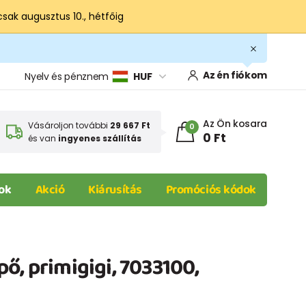
csak augusztus 10., hétfőig
Az én fiókom
Nyelv és pénznem
HUF
Az Ön kosara
Vásároljon további
29 667 Ft
0
0 Ft
és van
ingyenes szállítás
ok
Akció
Kiárusítás
Promóciós kódok
ő, primigigi, 7033100,