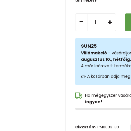
terméket?
-
+
SUN25
Villámakció
– vásárolj
augusztus 10., hétfőig.
A már leárazott terméke
👉 A kosárban adja meg
Ha mégegyszer vásár
ingyen!
Cikkszám
:
PM0033-33