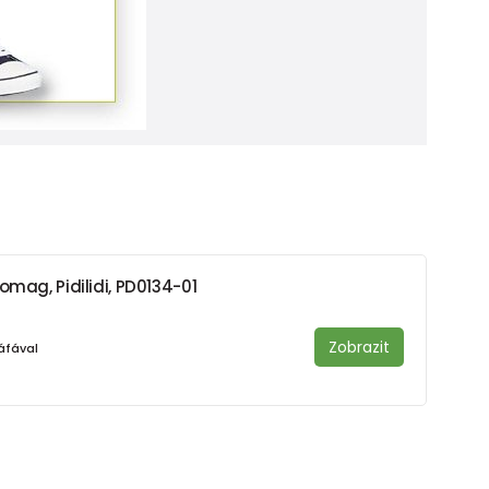
omag, Pidilidi, PD0134-01
Zobrazit
áfával