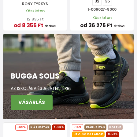
32
35
RONY TYRKYS
1-006027-8000
Készleten
Készleten
12 835 Ft
od 8 355 Ft
od 36 275 Ft
áfával
áfával
BUGGA SOLIS
AZ ISKOLÁBA ÉS A JÁTÉKTÉRRE
VÁSÁRLÁS
-69%
KIÁRUSÍTÁS
SUN25
-15%
KIÁRUSÍTÁS
KOŽENÉ
UTOLSÓ DARABOK
SUN25