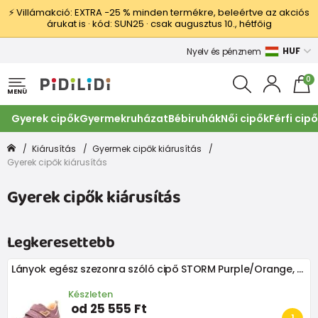
⚡ Villámakció: EXTRA −25 % minden termékre, beleértve az akciós
árukat is · kód: SUN25 · csak augusztus 10., hétfőig
HUF
Nyelv és pénznem
0
MENÜ
Gyerek cipők
Gyermekruházat
Bébiruhák
Női cipők
Férfi cip
Kiárusítás
Gyermek cipők kiárusítás
Gyerek cipők kiárusítás
Gyerek cipők kiárusítás
Legkeresettebb
Lányok egész szezonra szóló cipő STORM Purple/Orange, Superfit, 1-006390-8500, lila
Készleten
od 25 555 Ft