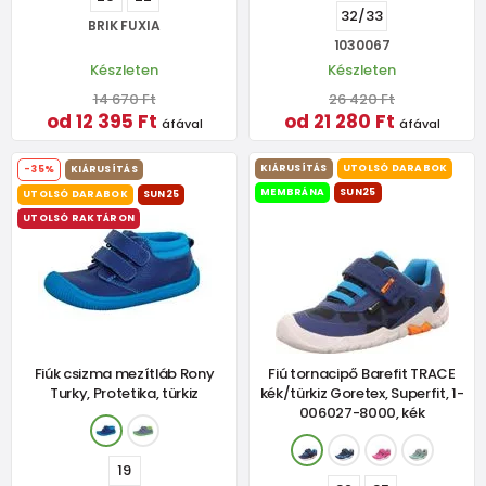
32/33
BRIK FUXIA
1030067
Készleten
Készleten
14 670 Ft
26 420 Ft
od 12 395 Ft
od 21 280 Ft
áfával
áfával
KIÁRUSÍTÁS
UTOLSÓ DARABOK
-35%
KIÁRUSÍTÁS
MEMBRÁNA
SUN25
UTOLSÓ DARABOK
SUN25
UTOLSÓ RAKTÁRON
Fiúk csizma mezítláb Rony
Fiú tornacipő Barefit TRACE
Turky, Protetika, türkiz
kék/türkiz Goretex, Superfit, 1-
006027-8000, kék
19