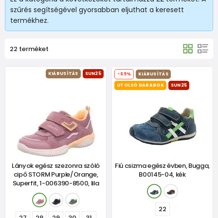
szűrés segítségével gyorsabban eljuthat a keresett
termékhez.
22 terméket
KIÁRUSÍTÁS
SUN25
-69%
KIÁRUSÍTÁS
UTOLSÓ DARABOK
SUN25
Lányok egész szezonra szóló
Fiú csizma egész évben, Bugga,
cipő STORM Purple/Orange,
B00145-04, kék
Superfit, 1-006390-8500, lila
22
27
28
29
30
31