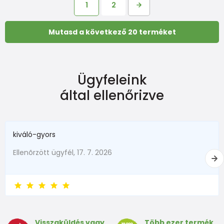
1
2
Mutasd a következő 20 terméket
Ügyfeleink
által ellenőrizve
kiváló-gyors
Ellenõrzött ügyfél, 17. 7. 2026
Visszaküldés vagy
Több ezer termék