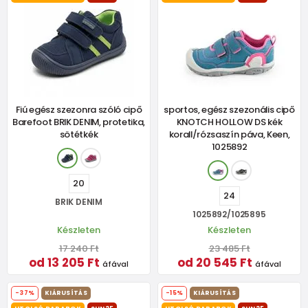
Fiú egész szezonra szóló cipő
sportos, egész szezonális cipő
Barefoot BRIK DENIM, protetika,
KNOTCH HOLLOW DS kék
sötétkék
korall/rózsaszín páva, Keen,
1025892
20
24
BRIK DENIM
1025892/1025895
Készleten
Készleten
17 240 Ft
23 485 Ft
od 13 205 Ft
od 20 545 Ft
áfával
áfával
-37%
KIÁRUSÍTÁS
-15%
KIÁRUSÍTÁS