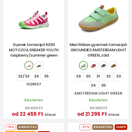
Gyerek tornacipő KEEN
Mezítlábas gyermek tornacipő
MOTOZOA SNEAKER YOUTH
GROUNDIES AMSTERDAM LIGHT
raspberry/summer green
GREEN, zöld
32/33
34
35
29
30
31
32
33
1028607
34
35
AMSTERDAM LIGHT GREEN
Készleten
Készleten
26 420 Ft
29 360 Ft
od 22 455 Ft
od 21 295 Ft
áfával
áfával
-15%
KIÁRUSÍTÁS
-27%
KIÁRUSÍTÁS
SUN25