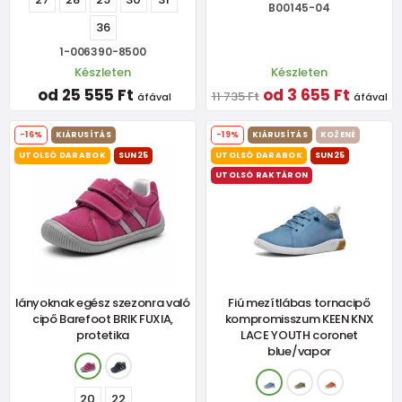
B00145-04
36
1-006390-8500
Készleten
Készleten
od 25 555 Ft
od 3 655 Ft
11 735 Ft
áfával
áfával
-16%
KIÁRUSÍTÁS
-19%
KIÁRUSÍTÁS
KOŽENÉ
UTOLSÓ DARABOK
SUN25
UTOLSÓ DARABOK
SUN25
UTOLSÓ RAKTÁRON
lányoknak egész szezonra való
Fiú mezítlábas tornacipő
cipő Barefoot BRIK FUXIA,
kompromisszum KEEN KNX
protetika
LACE YOUTH coronet
blue/vapor
20
22