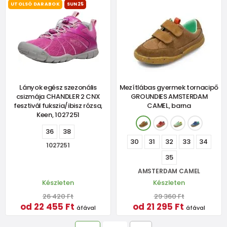
UTOLSÓ DARABOK
SUN25
Lányok egész szezonális
Mezítlábas gyermek tornacipő
csizmája CHANDLER 2 CNX
GROUNDIES AMSTERDAM
fesztivál fukszia/ibisz rózsa,
CAMEL, barna
Keen, 1027251
36
38
30
31
32
33
34
1027251
35
AMSTERDAM CAMEL
Készleten
Készleten
26 420 Ft
29 360 Ft
od 22 455 Ft
od 21 295 Ft
áfával
áfával