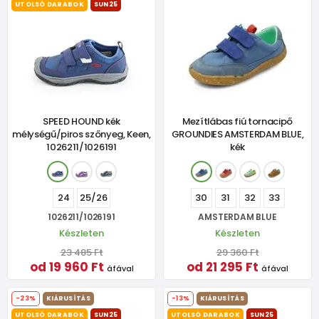
UTOLSÓ DARABOK
SUN25
SPEED HOUND kék
Mezítlábas fiú tornacipő
mélységű/piros szőnyeg, Keen,
GROUNDIES AMSTERDAM BLUE,
1026211/1026191
kék
24
25/26
30
31
32
33
1026211/1026191
AMSTERDAM BLUE
Készleten
Készleten
23 485 Ft
29 360 Ft
od 19 960 Ft
od 21 295 Ft
áfával
áfával
-23%
KIÁRUSÍTÁS
-13%
KIÁRUSÍTÁS
UTOLSÓ DARABOK
SUN25
UTOLSÓ DARABOK
SUN25