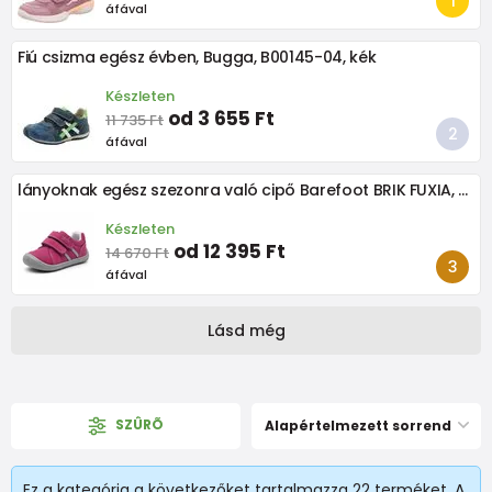
áfával
Fiú csizma egész évben, Bugga, B00145-04, kék
Készleten
od 3 655 Ft
11 735 Ft
áfával
lányoknak egész szezonra való cipő Barefoot BRIK FUXIA, protetika
Készleten
od 12 395 Ft
14 670 Ft
áfával
Lásd még
SZÛRÕ
Alapértelmezett sorrend
Ez a kategória a következőket tartalmazza 22 terméket. A