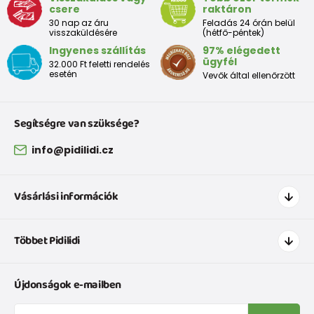
csere
raktáron
30 nap az áru
Feladás 24 órán belül
visszaküldésére
(hétfő-péntek)
Ingyenes szállítás
97% elégedett
ügyfél
32.000 Ft feletti rendelés
esetén
Vevők által ellenőrzött
Segítségre van szüksége?
info@pidilidi.cz
Vásárlási információk
Hogyan vásároljak
Többet Pidilidi
Szállítás és fizetés
Ruházat mérettáblázatí
Kapcsolat
Újdonságok e-mailben
Cipőmérettáblázat
Rólunk
IVisszaküldések és reklamációk
Blog