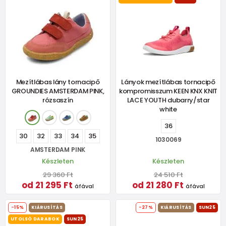
Mezítlábas lány tornacipő
Lányok mezítlábas tornacipő
GROUNDIES AMSTERDAM PINK,
kompromisszum KEEN KNX KNIT
rózsaszín
LACE YOUTH dubarry/star
white
36
30
32
33
34
35
1030069
AMSTERDAM PINK
Készleten
Készleten
29 360 Ft
24 510 Ft
od 21 295 Ft
od 21 280 Ft
áfával
áfával
-15%
KIÁRUSÍTÁS
-27%
KIÁRUSÍTÁS
SUN25
UTOLSÓ DARABOK
SUN25