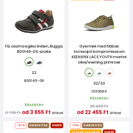
Fiú csizma egész évben, Bugga,
Gyermek mezítlábas
B00145-09, szürke
tornacipő kompromisszum
KEEN KNX LACE YOUTH martini
olive/evening primrose
22
B00145-09
32/33
1030064
Készleten
Készleten
26 420 Ft
od 3 655 Ft
od 22 455 Ft
11 735 Ft
áfával
áfával
-27%
KIÁRUSÍTÁS
SUN25
-13%
KIÁRUSÍTÁS
UTOLSÓ DARABOK
SUN25