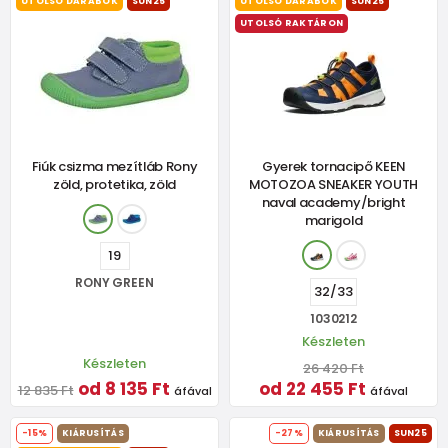
UTOLSÓ DARABOK
SUN25
UTOLSÓ DARABOK
SUN25
UTOLSÓ RAKTÁRON
Fiúk csizma mezítláb Rony
Gyerek tornacipő KEEN
zöld, protetika, zöld
MOTOZOA SNEAKER YOUTH
naval academy/bright
marigold
19
RONY GREEN
32/33
1030212
Készleten
Készleten
26 420 Ft
od 8 135 Ft
od 22 455 Ft
12 835 Ft
áfával
áfával
-15%
KIÁRUSÍTÁS
-27%
KIÁRUSÍTÁS
SUN25