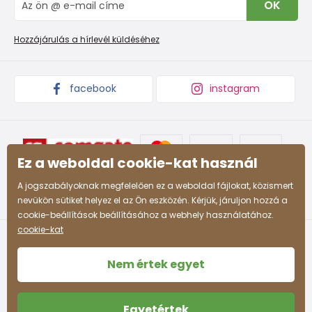
OK
Panaszkezelési eljárás
Nagykereskedelem PiDiLiDi
Promóciós feltételek és kedvezményes kódok
Áruk begyűjtése
Hozzájárulás a hírlevél küldéséhez
facebook
instagram
Ez a weboldal cookie-kat használ
A jogszabályoknak megfelelően ez a weboldal fájlokat, közismert
nevükön sütiket helyez el az Ön eszközén. Kérjük, járuljon hozzá a
cookie-beállítások beállításához a webhely használatához.
cookie-kat
Nem értek egyet
Egyetértek