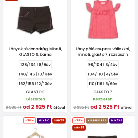
Lányok rövidnadrág, Minoti,
Lány póló csupasz vállakkal,
GLASTO 9, barna
minoti, glasto 7, rózsaszín
128/134 | 8/9év
98/104 | 3/4év
140/146 | 10/11év
104/110 | 4/5év
152/158 | 12/13év
110/116 | 5/6év
GLASTO 9
GLASTO 7
Készleten
Készleten
od 2 925 Ft
od 2 525 Ft
6 580 Ft
3 935 Ft
áfával
áfával
-36%
MIX2+1
SUN25
-36%
KIÁRUSÍTÁS
MIX2+1
SUN25