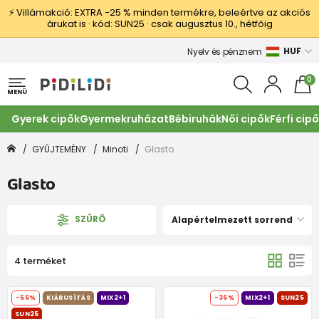
⚡ Villámakció: EXTRA −25 % minden termékre, beleértve az akciós
árukat is · kód: SUN25 · csak augusztus 10., hétfőig
HUF
Nyelv és pénznem
0
MENÜ
Gyerek cipők
Gyermekruházat
Bébiruhák
Női cipők
Férfi cip
GYŰJTEMÉNY
Minoti
Glasto
Glasto
SZÛRÕ
Alapértelmezett sorrend
4 terméket
-56%
KIÁRUSÍTÁS
MIX2+1
-36%
MIX2+1
SUN25
SUN25