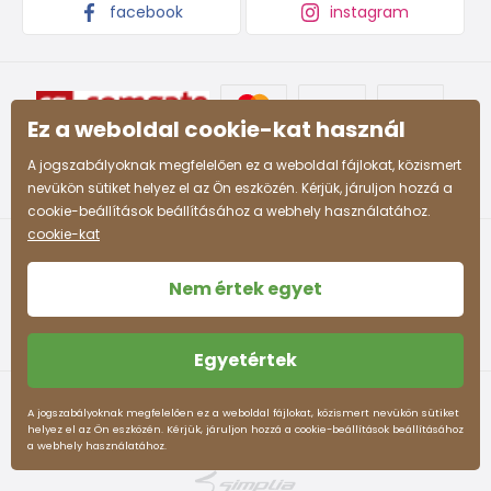
facebook
instagram
Ez a weboldal cookie-kat használ
A jogszabályoknak megfelelően ez a weboldal fájlokat, közismert
nevükön sütiket helyez el az Ön eszközén. Kérjük, járuljon hozzá a
cookie-beállítások beállításához a webhely használatához.
cookie-kat
Nem értek egyet
Egyetértek
Felhasználási feltételek
Személyes adatok védelme
A jogszabályoknak megfelelően ez a weboldal fájlokat, közismert nevükön sütiket
helyez el az Ön eszközén. Kérjük, járuljon hozzá a cookie-beállítások beállításához
pidilidi.hu © 2026. Webdesign
Litvanyi.sk
.
a webhely használatához.
Az e-shopot létrehozta