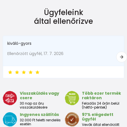
Ügyfeleink
által ellenőrizve
kiváló-gyors
Ellenõrzött ügyfél, 17. 7. 2026
Visszaküldés vagy
Több ezer termék
csere
raktáron
30 nap az áru
Feladás 24 órán belül
visszaküldésére
(hétfő-péntek)
Ingyenes szállítás
97% elégedett
ügyfél
32.000 Ft feletti rendelés
esetén
Vevők által ellenőrzött