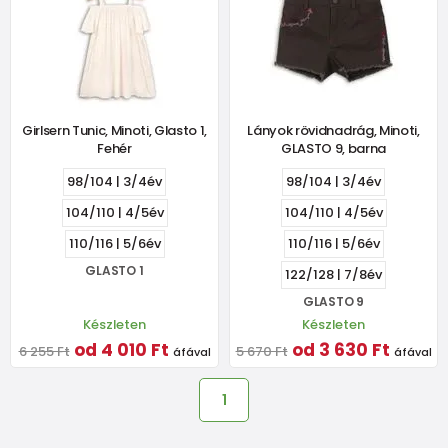
Girlsern Tunic, Minoti, Glasto 1,
Lányok rövidnadrág, Minoti,
Fehér
GLASTO 9, barna
98/104 | 3/4év
98/104 | 3/4év
104/110 | 4/5év
104/110 | 4/5év
110/116 | 5/6év
110/116 | 5/6év
GLASTO 1
122/128 | 7/8év
GLASTO 9
Készleten
Készleten
od 4 010 Ft
od 3 630 Ft
6 255 Ft
5 670 Ft
áfával
áfával
1