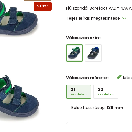
SUN25
Fiú szandál Barefoot PADY NAVY, 
Teljes leírás megtekintése
Válasszon színt
Válasszon méretet
Mér
21
22
készleten
készleten
↔ Belső hosszúság:
135 mm