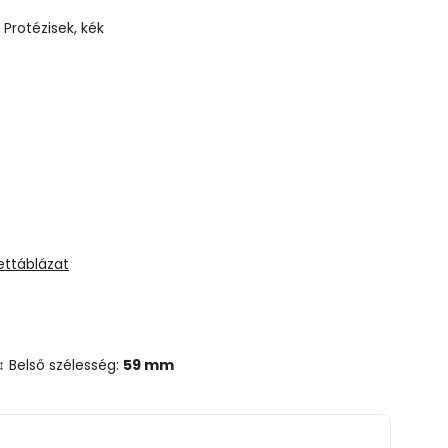
Protézisek, kék
ettáblázat
↕ Belső szélesség:
59 mm