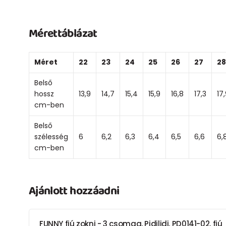
Mérettáblázat
Méret
22
23
24
25
26
27
28
Belső
hossz
13,9
14,7
15,4
15,9
16,8
17,3
17
cm-ben
Belső
szélesség
6
6,2
6,3
6,4
6,5
6,6
6,
cm-ben
Ajánlott hozzáadni
FUNNY fiú zokni - 3 csomag, Pidilidi, PD0141-02, fiú