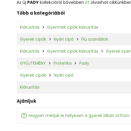
Az új
PADY
kollekcióról bővebben
itt
olvashat cikkünkben
Több a kategóriából
Kiárusítás
Gyermek cipők kiárusítás
Gyerek cipők
Nyári cipő
Fiú szandálok
Kiárusítás
Gyermek cipők kiárusítás
Gyerek szand
GYŰJTEMÉNY
Protetika
Pady
Gyerek cipők
Nyári cipő
Kiárusítás
Ajánljuk
Hogyan mérjük le helyesen a gyerek lábát otthon