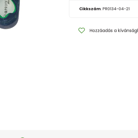
Cikkszám
:
PR0134-04-21
Hozzáadás a kívánságl