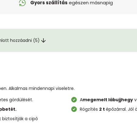
Gyors szállítás
egészen másnapig
nlott hozzáadni (5)
ben. Alkalmas mindennapi viseletre.
tes gördülését.
A
megemelt lábujjhegy
v
pbetét.
Rögzítés
2 t
épőzárral. Jól
k
biztosítják a cipő