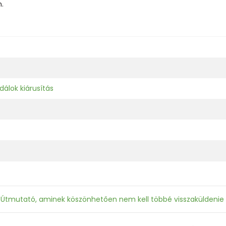
.
álok kiárusítás
: Útmutató, aminek köszönhetően nem kell többé visszaküldenie