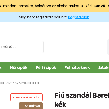
 %
minden termékre, beleértve az akciós árukat is · kód:
SUN25
· 
Még nem regisztrált nálunk?
Regisztráljon
.
k
Női cipők
Férfi cipők
Felnőtteknek
Játék
ot PADY NAVY, Protetika, kék
Fiú szandál Bare
KEDVEZMÉNY
-2%
kék
KIÁRUSÍTÁS