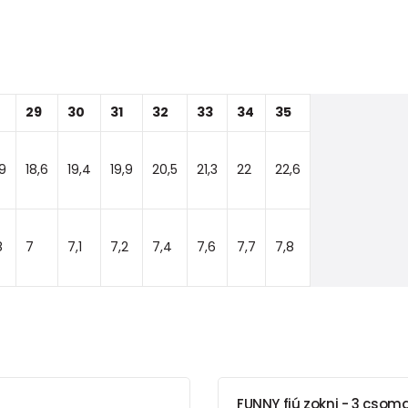
29
30
31
32
33
34
35
,9
18,6
19,4
19,9
20,5
21,3
22
22,6
8
7
7,1
7,2
7,4
7,6
7,7
7,8
FUNNY fiú zokni - 3 csomag