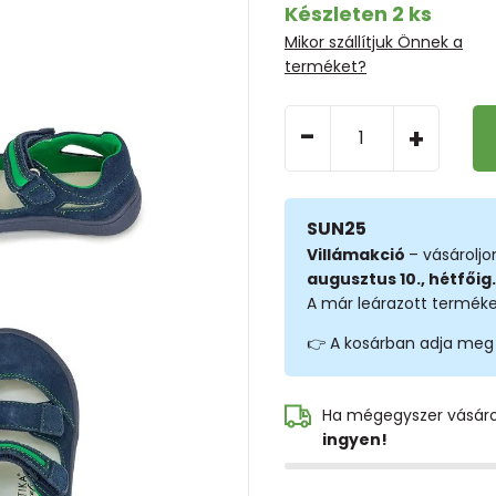
Készleten 2 ks
Mikor szállítjuk Önnek a
terméket?
-
+
SUN25
Villámakció
– vásárolj
augusztus 10., hétfőig.
A már leárazott terméke
👉 A kosárban adja meg
Ha mégegyszer vásár
ingyen!