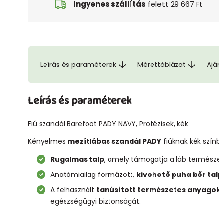
Ingyenes szállítás
felett 29 667 Ft
Leírás és paraméterek
Mérettáblázat
Ajá
Leírás és paraméterek
Fiú szandál Barefoot PADY NAVY, Protézisek, kék
Kényelmes
mezítlábas szandál PADY
fiúknak kék szín
Rugalmas talp
, amely támogatja a láb természe
Anatómiailag formázott,
kivehető puha bőr tal
A felhasznált
tanúsított természetes anyago
egészségügyi biztonságát.