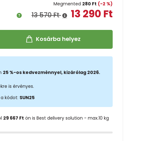
Megmented
280 Ft
(-2 %)
13 290 Ft
13 570 Ft
Kosárba helyez
on
25 %-os kedvezménnyel, kizárólag 2026.
kre is érvényes.
 a kódot:
SUN25
ol
29 667 Ft
ön is Best delivery solution - max.10 kg