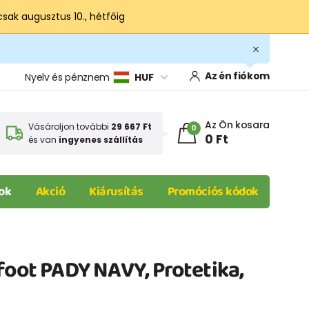
csak augusztus 10., hétfőig
Az én fiókom
Nyelv és pénznem
HUF
Az Ön kosara
Vásároljon további
29 667 Ft
0
0 Ft
és van
ingyenes szállítás
ok
Akció
Kiárusítás
Promóciós kódok
foot PADY NAVY, Protetika,