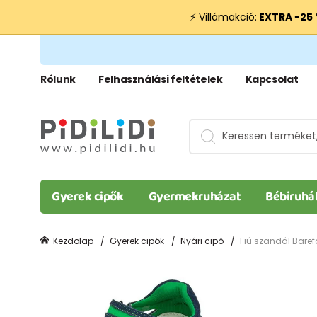
⚡ Villámakció:
EXTRA −25
Rólunk
Felhasználási feltételek
Kapcsolat
Gyerek cipők
Gyermekruházat
Bébiruhá
Kezdõlap
Gyerek cipők
Nyári cipő
Fiú szandál Barefo