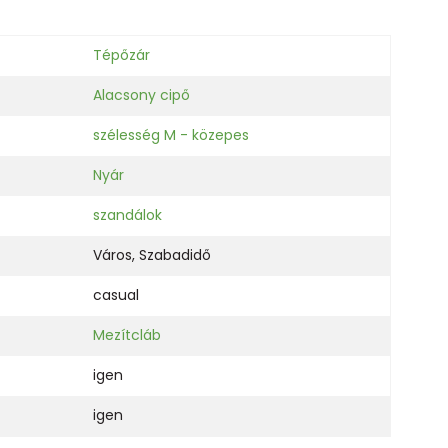
Tépőzár
Alacsony cipő
szélesség M - közepes
Nyár
szandálok
Város
,
Szabadidő
casual
Mezítcláb
igen
igen