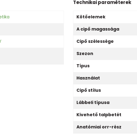
Technikai paraméterek
etika
Kötőelemek
A cipő magassága
Y
Cipő szélessége
Szezon
Típus
Használat
Cipő stílus
Lábbeli típusa
Kivehető talpbetét
Anatómiai orr-rész