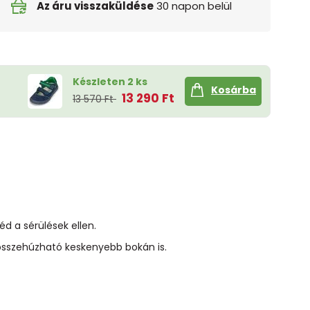
Az áru visszaküldése
30 napon belül
Készleten 2 ks
Kosárba
13 290 Ft
13 570 Ft
éd a sérülések ellen.
 összehúzható keskenyebb bokán is.