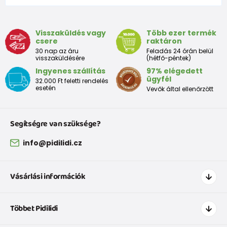
Visszaküldés vagy
Több ezer termék
csere
raktáron
30 nap az áru
Feladás 24 órán belül
visszaküldésére
(hétfő-péntek)
Ingyenes szállítás
97% elégedett
ügyfél
32.000 Ft feletti rendelés
esetén
Vevők által ellenőrzött
Segítségre van szüksége?
info@pidilidi.cz
Vásárlási információk
Hogyan vásároljak
Többet Pidilidi
Szállítás és fizetés
Ruházat mérettáblázatí