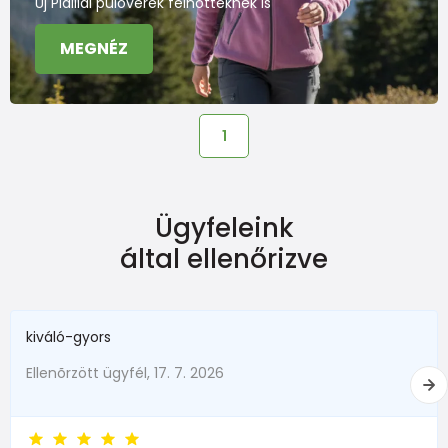
Új Pidilidi pulóverek felnőtteknek is
MEGNÉZ
1
Ügyfeleink
által ellenőrizve
kiváló-gyors
Ellenõrzött ügyfél, 17. 7. 2026