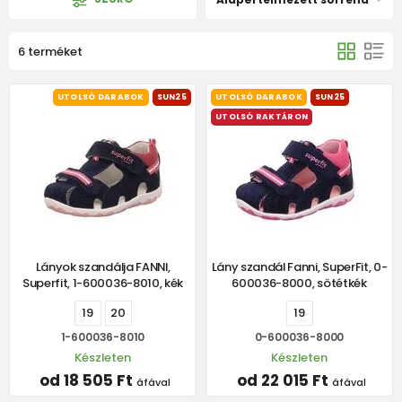
6 terméket
UTOLSÓ DARABOK
SUN25
UTOLSÓ DARABOK
SUN25
UTOLSÓ RAKTÁRON
Lányok szandálja FANNI,
Lány szandál Fanni, SuperFit, 0-
Superfit, 1-600036-8010, kék
600036-8000, sötétkék
19
20
19
1-600036-8010
0-600036-8000
Készleten
Készleten
od 18 505 Ft
od 22 015 Ft
áfával
áfával