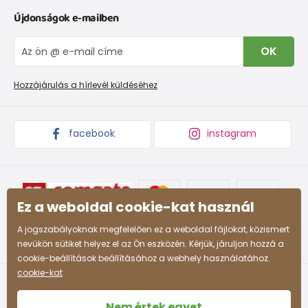
Kapcsolat
Újdonságok e-mailben
Cipőmérettáblázat
Rólunk
IVisszaküldések és reklamációk
Blog
OK
Panaszkezelési eljárás
Nagykereskedelem PiDiLiDi
Promóciós feltételek és kedvezményes kódok
Áruk begyűjtése
Hozzájárulás a hírlevél küldéséhez
facebook
instagram
Ez a weboldal cookie-kat használ
A jogszabályoknak megfelelően ez a weboldal fájlokat, közismert
nevükön sütiket helyez el az Ön eszközén. Kérjük, járuljon hozzá a
cookie-beállítások beállításához a webhely használatához.
cookie-kat
Nem értek egyet