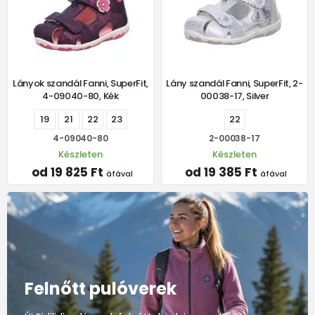
Lányok szandál Fanni, SuperFit,
Lány szandál Fanni, SuperFit, 2-
4-09040-80, Kék
00038-17, Silver
19
21
22
23
22
4-09040-80
2-00038-17
Készleten
Készleten
od 19 825 Ft
od 19 385 Ft
áfával
áfával
Felnőtt pulóverek