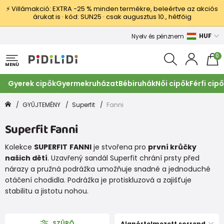
⚡ Villámakció: EXTRA −25 % minden termékre, beleértve az akciós
árukat is · kód: SUN25 · csak augusztus 10., hétfőig
HUF
Nyelv és pénznem
0
MENÜ
Gyerek cipők
Gyermekruházat
Bébiruhák
Női cipők
Férfi cip
GYŰJTEMÉNY
Superfit
Fanni
Superfit Fanni
Kolekce
SUPERFIT
FANNI
je stvořena pro
první krůčky
našich dětí
. Uzavřený sandál Superfit chrání prsty před
nárazy a pružná podrážka umožňuje snadné a jednoduché
otáčení chodidla. Podrážka je protiskluzová a zajišťuje
stabilitu a jistotu nohou.
SZÛRÕ
Alapértelmezett sorrend