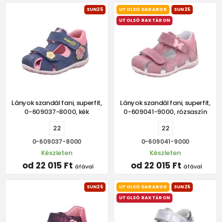
SUN25
UTOLSÓ DARABOK
SUN25
UTOLSÓ RAKTÁRON
Lányok szandál fani, superfit,
Lányok szandál fani, superfit,
0-609037-8000, kék
0-609041-9000, rózsaszín
22
22
0-609037-8000
0-609041-9000
Készleten
Készleten
od 22 015 Ft
od 22 015 Ft
áfával
áfával
SUN25
UTOLSÓ DARABOK
SUN25
UTOLSÓ RAKTÁRON