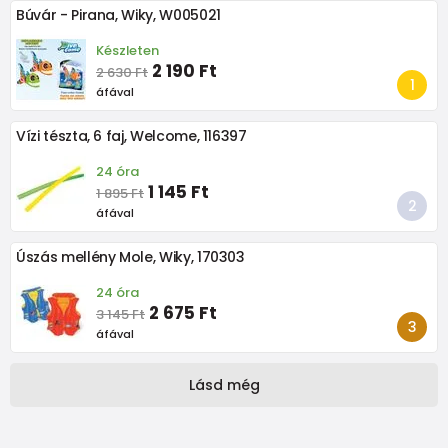
Búvár - Pirana, Wiky, W005021
Készleten
2 190 Ft
2 630 Ft
áfával
Vízi tészta, 6 faj, Welcome, 116397
24 óra
1 145 Ft
1 895 Ft
áfával
Úszás mellény Mole, Wiky, 170303
24 óra
2 675 Ft
3 145 Ft
áfával
Lásd még