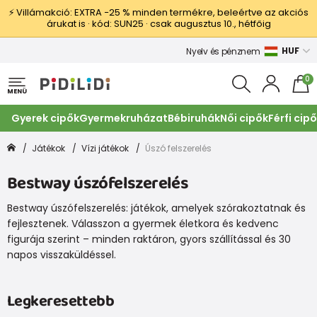
⚡ Villámakció: EXTRA −25 % minden termékre, beleértve az akciós
árukat is · kód: SUN25 · csak augusztus 10., hétfőig
HUF
Nyelv és pénznem
0
MENÜ
Gyerek cipők
Gyermekruházat
Bébiruhák
Női cipők
Férfi cip
Játékok
Vízi játékok
Úszó felszerelés
Bestway úszófelszerelés
Bestway úszófelszerelés: játékok, amelyek szórakoztatnak és
fejlesztenek. Válasszon a gyermek életkora és kedvenc
figurája szerint – minden raktáron, gyors szállítással és 30
napos visszaküldéssel.
Legkeresettebb