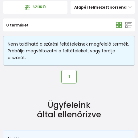
SZÛRÕ
Alapértelmezett sorrend
0 terméket
Nem található a szûrési feltételeknek megfelelõ termék.
Próbálja megváltozatni a feltételeket, vagy törölje
a szûrõt.
1
Ügyfeleink
által ellenőrizve