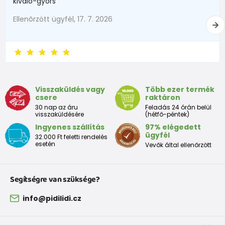
kiváló-gyors
Ellenõrzött ügyfél, 17. 7. 2026
Visszaküldés vagy
Több ezer termék
csere
raktáron
30 nap az áru
Feladás 24 órán belül
visszaküldésére
(hétfő-péntek)
Ingyenes szállítás
97% elégedett
ügyfél
32.000 Ft feletti rendelés
esetén
Vevők által ellenőrzött
Segítségre van szüksége?
info@pidilidi.cz