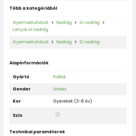
Több a kategóriából
Gyermekruházat
Nadrág
Sí nadrág
Lányok sí nadrág
Gyermekruházat
Nadrág
Sí nadrág
Alapinformációk
Gyártó
Pidilidi
Gender
Unisex
Kor
Gyerekek (3-8 év)
Szín
Technikai paraméterek