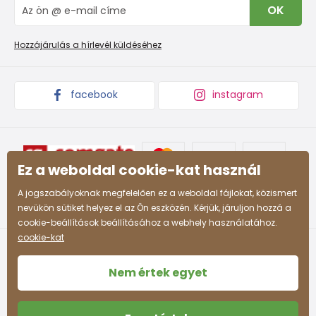
Blog
OK
Panaszkezelési eljárás
Nagykereskedelem PiDiLiDi
Promóciós feltételek és kedvezményes kódok
Áruk begyűjtése
Hozzájárulás a hírlevél küldéséhez
facebook
instagram
Ez a weboldal cookie-kat használ
A jogszabályoknak megfelelően ez a weboldal fájlokat, közismert
nevükön sütiket helyez el az Ön eszközén. Kérjük, járuljon hozzá a
cookie-beállítások beállításához a webhely használatához.
cookie-kat
Nem értek egyet