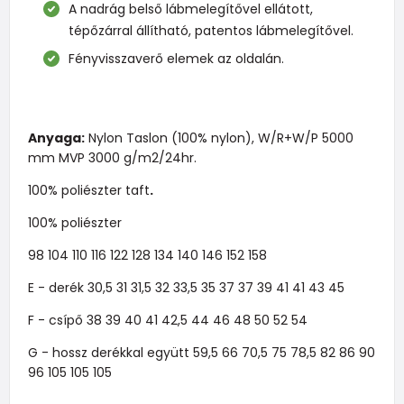
A nadrág belső lábmelegítővel ellátott,
tépőzárral állítható, patentos lábmelegítővel.
Fényvisszaverő elemek az oldalán.
Anyaga:
Nylon Taslon (100% nylon), W/R+W/P 5000
mm MVP 3000 g/m2/24hr.
100% poliészter taft
.
100% poliészter
98 104 110 116 122 128 134 140 146 152 158
E - derék 30,5 31 31,5 32 33,5 35 37 37 39 41 41 43 45
F - csípő 38 39 40 41 42,5 44 46 48 50 52 54
G - hossz derékkal együtt 59,5 66 70,5 75 78,5 82 86 90
96 105 105 105