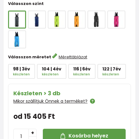
Válasszon színt
Válasszon méretet
Mérettáblázat
98 | 3év
104 | 4év
116 | 6év
122 | 7év
készleten
készleten
készleten
készleten
Készleten > 3 db
Mikor szállítjuk Önnek a terméket?
od 15 405 Ft
+
Kosárba helyez