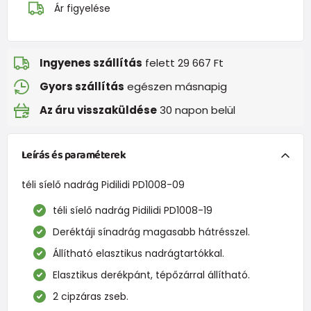
Ár figyelése
Ingyenes szállítás
felett 29 667 Ft
Gyors szállítás
egészen másnapig
Az áru visszaküldése
30 napon belül
Leírás és paraméterek
téli síelő nadrág Pidilidi PD1008-09
téli síelő nadrág Pidilidi PD1008-19
Deréktáji sínadrág magasabb hátrésszel.
Állítható elasztikus nadrágtartókkal.
Elasztikus derékpánt, tépőzárral állítható.
2 cipzáras zseb.