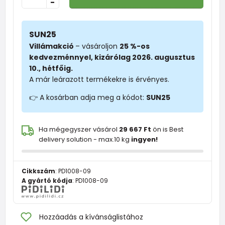
-
SUN25
Villámakció
– vásároljon
25 %-os
kedvezménnyel, kizárólag 2026. augusztus
10., hétfőig.
A már leárazott termékekre is érvényes.
👉 A kosárban adja meg a kódot:
SUN25
Ha mégegyszer vásárol
29 667 Ft
ön is Best
delivery solution - max.10 kg
ingyen!
Cikkszám
:
PD1008-09
A gyártó kódja
:
PD1008-09
Hozzáadás a kívánságlistához