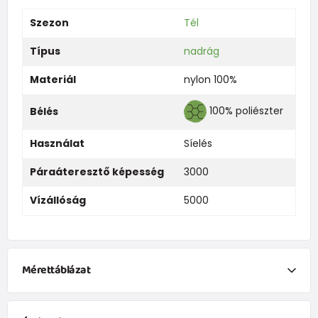
Szezon
Tél
Típus
nadrág
Materiál
nylon 100%
100% poliészter
Bélés
Használat
Síelés
Páraáteresztő képesség
3000
Vízállóság
5000
Mérettáblázat
Ruházat