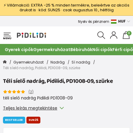
⚡ Villámakció: EXTRA −25 % minden termékre, beleértve az akciós
árukat is · kód: SUN25 · csak augusztus 10., hétfőig
HUF
Nyelv és pénznem
0
MENÜ
Gyerek cipők
Gyermekruházat
Bébiruhák
Női cipők
Férfi cip
Gyermekruházat
Nadrág
Sí nadrág
Téli síelő nadrág, Pidilidi, PD1008-09, szürke
Téli síelő nadrág, Pidilidi, PD1008-09, szürke
(
2
)
téli síelő nadrág Pidilidi PD1008-09
Teljes leírás megtekintése
BESTSELLER
SUN25