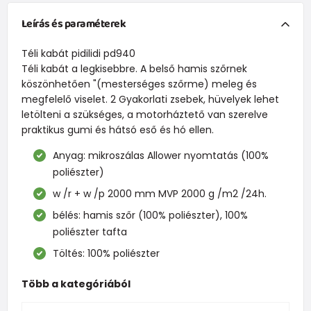
Leírás és paraméterek
Téli kabát pidilidi pd940
Téli kabát a legkisebbre. A belső hamis szőrnek
köszönhetően "(mesterséges szőrme) meleg és
megfelelő viselet. 2 Gyakorlati zsebek, hüvelyek lehet
letölteni a szükséges, a motorháztető van szerelve
praktikus gumi és hátsó eső és hó ellen.
Anyag: mikroszálas Allower nyomtatás (100%
poliészter)
w /r + w /p 2000 mm MVP 2000 g /m2 /24h.
bélés: hamis szőr (100% poliészter), 100%
poliészter tafta
Töltés: 100% poliészter
Több a kategóriából