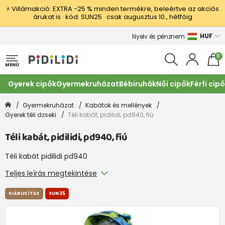
⚡ Villámakció: EXTRA −25 % minden termékre, beleértve az akciós
árukat is · kód: SUN25 · csak augusztus 10., hétfőig
HUF
Nyelv és pénznem
0
MENÜ
Gyerek cipők
Gyermekruházat
Bébiruhák
Női cipők
Férfi cip
Gyermekruházat
Kabátok és mellények
Gyerek téli dzseki
Téli kabát, pidilidi, pd940, fiú
Téli kabát, pidilidi, pd940, fiú
Téli kabát pidilidi pd940
Teljes leírás megtekintése
KIÁRUSÍTÁS
SUN25