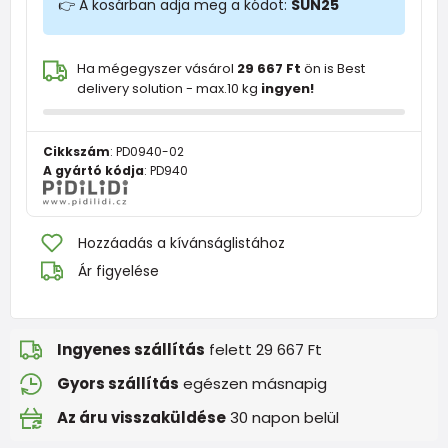
👉 A kosárban adja meg a kódot:
SUN25
Ha mégegyszer vásárol
29 667 Ft
ön is Best
delivery solution - max.10 kg
ingyen!
Cikkszám
:
PD0940-02
A gyártó kódja
:
PD940
Hozzáadás a kívánságlistához
Ár figyelése
Ingyenes szállítás
felett 29 667 Ft
Gyors szállítás
egészen másnapig
Az áru visszaküldése
30 napon belül