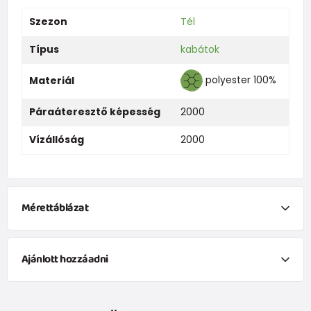
Szezon
Tél
Típus
kabátok
polyester 100%
Materiál
Páraáteresztő képesség
2000
Vízállóság
2000
Mérettáblázat
Ruházat
Ajánlott hozzáadni
Méret
Kor
Magasság (cm)
Gyermek téli síelő nadrág, Pidilidi, PD1105-09, szürke
50
0-1 hónap
do 50