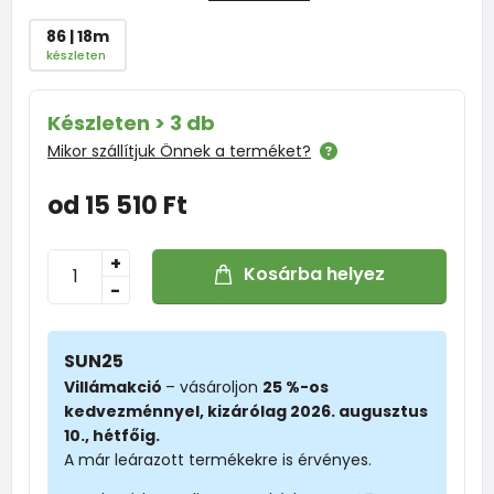
86 | 18m
készleten
Készleten > 3 db
Mikor szállítjuk Önnek a terméket?
od 15 510 Ft
+
Kosárba helyez
-
SUN25
Villámakció
– vásároljon
25 %-os
kedvezménnyel, kizárólag 2026. augusztus
10., hétfőig.
A már leárazott termékekre is érvényes.