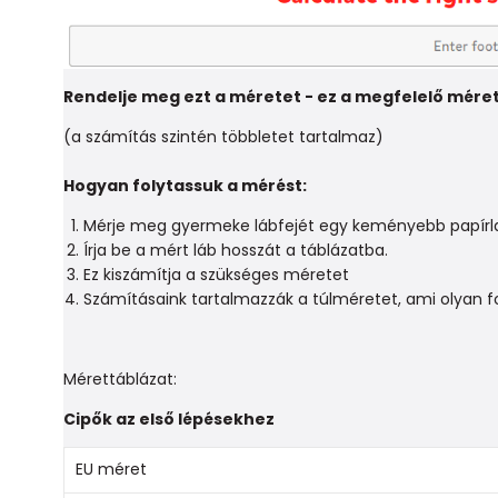
Rendelje meg ezt a méretet - ez a megfelelő mére
(a számítás szintén többletet tartalmaz)
Hogyan folytassuk a mérést:
Mérje meg gyermeke lábfejét egy keményebb papírlapo
Írja be a mért láb hosszát a táblázatba.
Ez kiszámítja a szükséges méretet
Számításaink tartalmazzák a túlméretet, ami olyan f
Mérettáblázat:
Cipők az első lépésekhez
EU méret