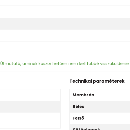
: Útmutató, aminek köszönhetően nem kell többé visszaküldenie
Technikai paraméterek
Membrán
Bélés
Felső
Kötőelemek