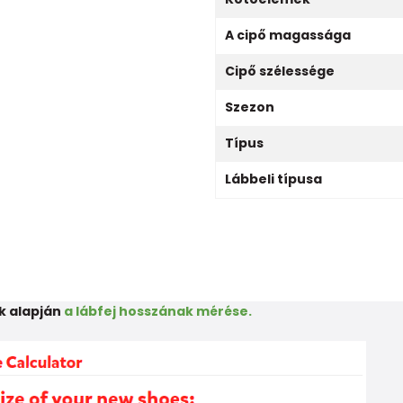
A cipő magassága
Cipő szélessége
Szezon
Típus
Lábbeli típusa
k alapján
a lábfej hosszának mérése.