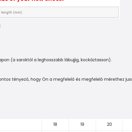
t
n (a saroktól a leghosszabb lábujjig, kockáztasson).
ontos tényező, hogy Ön a megfelelő és megfelelő mérethez juss
18
19
20