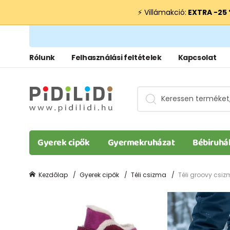
⚡ Villámakció:
EXTRA −25
Rólunk
Felhasználási feltételek
Kapcsolat
Gyerek cipők
Gyermekruházat
Bébiruhá
Kezdõlap
Gyerek cipők
Téli csizma
Téli groovy csiz