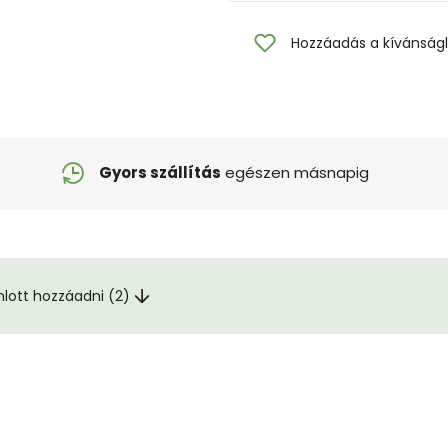
Hozzáadás a kívánságl
Gyors szállítás
egészen másnapig
nlott hozzáadni (2)