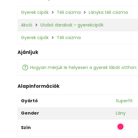
Gyerek cipők
Téli csizma
Lányka téli csizma
Akció
Utolsó darabok – gyerekcipők
Gyerek cipők
Téli csizma
Ajánljuk
Hogyan mérjük le helyesen a gyerek lábát otthon
Alapinformációk
Gyártó
Superfit
Gender
Lány
Szín