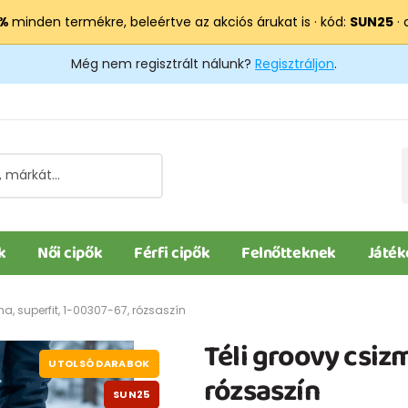
 %
minden termékre, beleértve az akciós árukat is · kód:
SUN25
· 
Még nem regisztrált nálunk?
Regisztráljon
.
k
Női cipők
Férfi cipők
Felnőtteknek
Játék
ma, superfit, 1-00307-67, rózsaszín
Téli groovy csizm
UTOLSÓ DARABOK
rózsaszín
SUN25