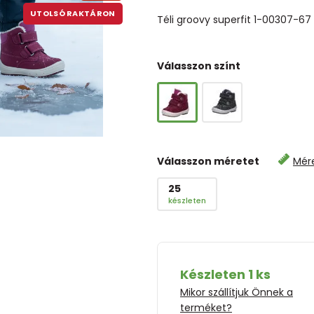
UTOLSÓ RAKTÁRON
Téli groovy superfit 1-00307-67
Válasszon színt
Válasszon méretet
Mér
25
készleten
Készleten 1 ks
Mikor szállítjuk Önnek a
terméket?