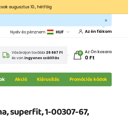
csak augusztus 10., hétfőig
Az én fiókom
Nyelv és pénznem
HUF
Az Ön kosara
Vásároljon további
29 667 Ft
0
0 Ft
és van
ingyenes szállítás
ok
Akció
Kiárusítás
Promóciós kódok
a, superfit, 1-00307-67,