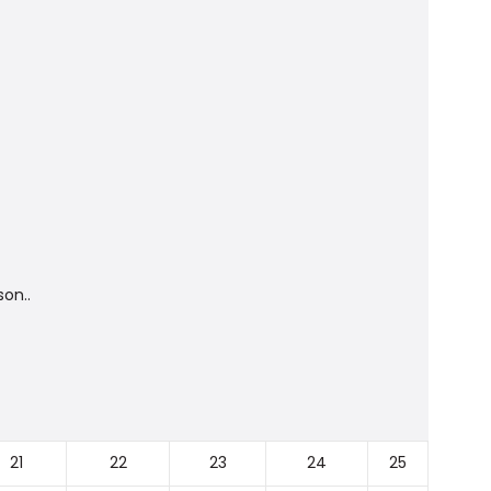
on..
21
22
23
24
25