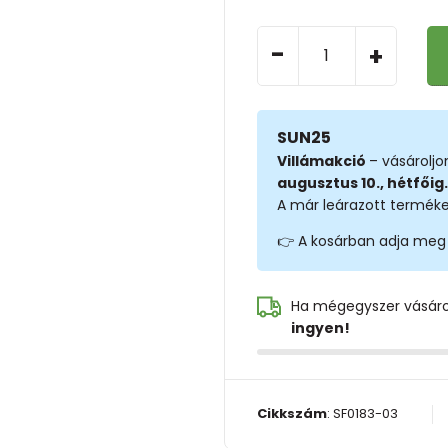
-
+
SUN25
Villámakció
– vásárolj
augusztus 10., hétfőig.
A már leárazott terméke
👉 A kosárban adja meg
Ha mégegyszer vásár
ingyen!
Cikkszám
:
SF0183-03