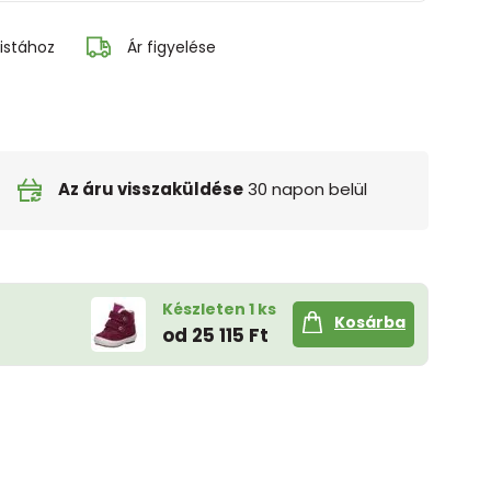
istához
Ár figyelése
Az áru visszaküldése
30 napon belül
Készleten 1 ks
Kosárba
od 25 115 Ft