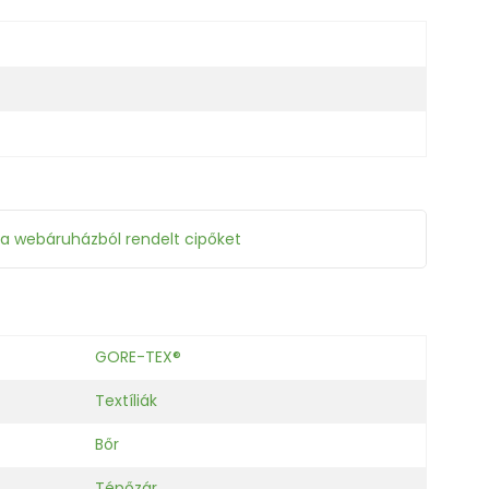
 a webáruházból rendelt cipőket
GORE-TEX®
Textíliák
Bőr
Tépőzár