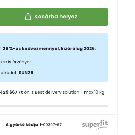
Kosárba helyez
on
25 %-os kedvezménnyel, kizárólag 2026.
kre is érvényes.
 a kódot:
SUN25
ol
29 667 Ft
ön is Best delivery solution - max.10 kg
A gyártó kódja
:
1-00307-67