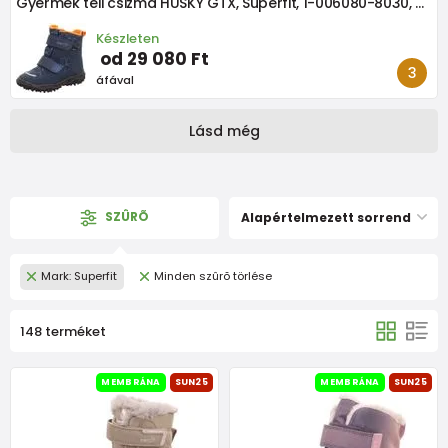
Gyermek téli csizma HUSKY GTX, Superfit, 1-006080-8030, kék-narancs
Készleten
od 29 080 Ft
áfával
Lásd még
SZÛRÕ
Alapértelmezett sorrend
Mark: Superfit
Minden szûrõ törlése
148 terméket
MEMBRÁNA
SUN25
MEMBRÁNA
SUN25