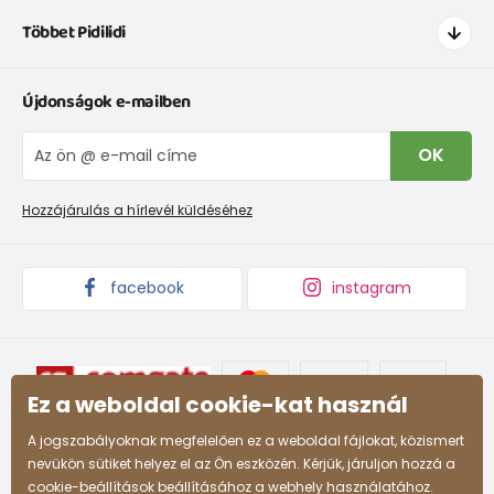
Hogyan vásároljak
Többet Pidilidi
Szállítás és fizetés
Ruházat mérettáblázatí
Kapcsolat
Újdonságok e-mailben
Cipőmérettáblázat
Rólunk
IVisszaküldések és reklamációk
Blog
OK
Panaszkezelési eljárás
Nagykereskedelem PiDiLiDi
Promóciós feltételek és kedvezményes kódok
Áruk begyűjtése
Hozzájárulás a hírlevél küldéséhez
facebook
instagram
Ez a weboldal cookie-kat használ
A jogszabályoknak megfelelően ez a weboldal fájlokat, közismert
nevükön sütiket helyez el az Ön eszközén. Kérjük, járuljon hozzá a
cookie-beállítások beállításához a webhely használatához.