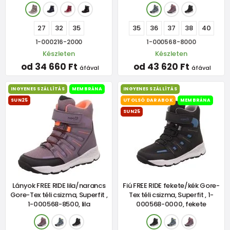
27
32
35
35
36
37
38
40
1-000216-2000
1-000568-8000
Készleten
Készleten
od 34 660 Ft
od 43 620 Ft
áfával
áfával
INGYENES SZÁLLÍTÁS
MEMBRÁNA
INGYENES SZÁLLÍTÁS
SUN25
UTOLSÓ DARABOK
MEMBRÁNA
SUN25
Lányok FREE RIDE lila/narancs
Fiú FREE RIDE fekete/kék Gore-
Gore-Tex téli csizma, Superfit ,
Tex téli csizma, Superfit , 1-
1-000568-8500, lila
000568-0000, fekete