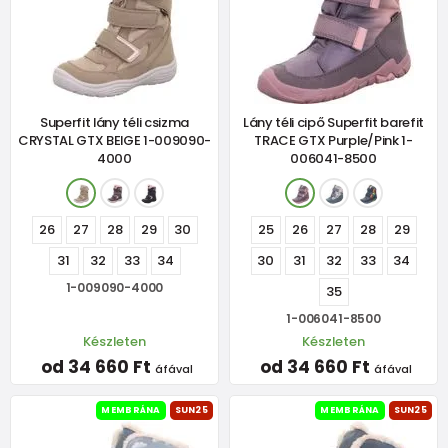
Superfit lány téli csizma
Lány téli cipő Superfit barefit
CRYSTAL GTX BEIGE 1-009090-
TRACE GTX Purple/Pink 1-
4000
006041-8500
26
27
28
29
30
25
26
27
28
29
31
32
33
34
30
31
32
33
34
1-009090-4000
35
1-006041-8500
Készleten
Készleten
od 34 660 Ft
od 34 660 Ft
áfával
áfával
MEMBRÁNA
SUN25
MEMBRÁNA
SUN25