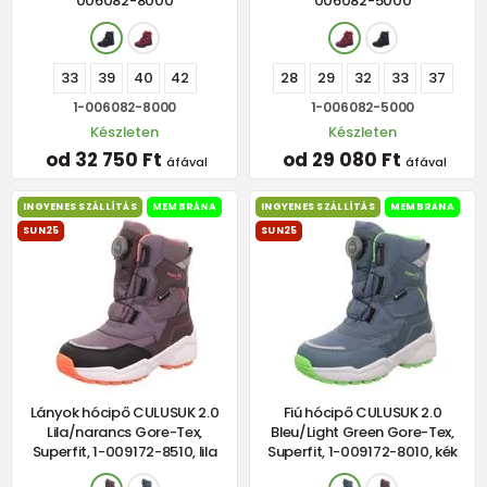
006082-8000
006082-5000
33
39
40
42
28
29
32
33
37
1-006082-8000
1-006082-5000
Készleten
Készleten
od 32 750 Ft
od 29 080 Ft
áfával
áfával
INGYENES SZÁLLÍTÁS
MEMBRÁNA
INGYENES SZÁLLÍTÁS
MEMBRÁNA
SUN25
SUN25
Lányok hócipő CULUSUK 2.0
Fiú hócipő CULUSUK 2.0
Lila/narancs Gore-Tex,
Bleu/Light Green Gore-Tex,
Superfit, 1-009172-8510, lila
Superfit, 1-009172-8010, kék