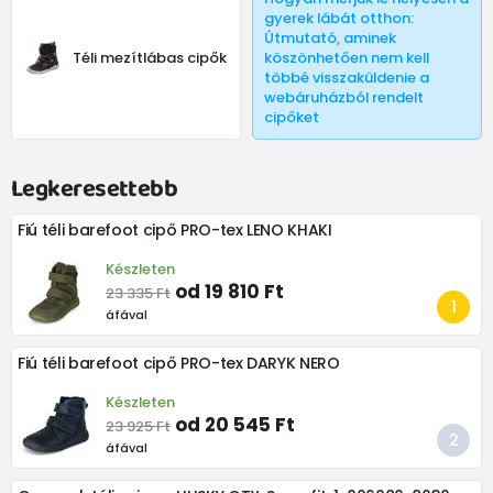
gyerek lábát otthon:
Útmutató, aminek
Téli mezítlábas cipők
köszönhetően nem kell
többé visszaküldenie a
webáruházból rendelt
cipőket
Legkeresettebb
Fiú téli barefoot cipő PRO-tex LENO KHAKI
Készleten
od 19 810 Ft
23 335 Ft
áfával
Fiú téli barefoot cipő PRO-tex DARYK NERO
Készleten
od 20 545 Ft
23 925 Ft
áfával