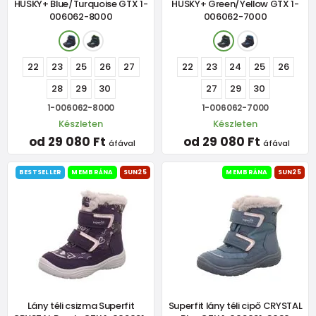
HUSKY+ Blue/Turquoise GTX 1-
HUSKY+ Green/Yellow GTX 1-
006062-8000
006062-7000
22
23
25
26
27
22
23
24
25
26
28
29
30
27
29
30
1-006062-8000
1-006062-7000
Készleten
Készleten
od 29 080 Ft
od 29 080 Ft
áfával
áfával
BESTSELLER
MEMBRÁNA
SUN25
MEMBRÁNA
SUN25
Lány téli csizma Superfit
Superfit lány téli cipő CRYSTAL