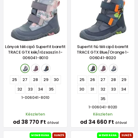
Lányok téli cipő Superfit barefit
Superfit fiú téli cipő barefit
TRACE GTX kék/rózsaszín 1-
TRACE GTX Blue/Orange 1-
006041-8010
006041-8020
25
27
28
29
30
25
26
27
28
29
32
33
34
35
30
31
32
33
34
1-006041-8010
35
1-006041-8020
Készleten
Készleten
od 38 770 Ft
od 34 660 Ft
áfával
áfával
MEMBRÁNA
SUN25
MEMBRÁNA
SUN25