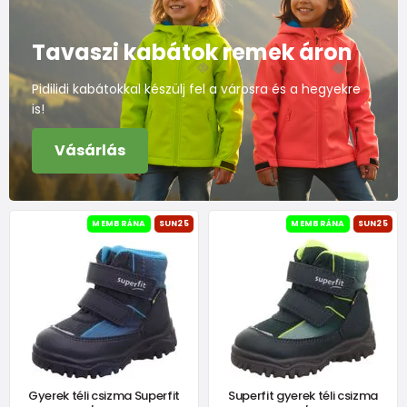
Tavaszi kabátok remek áron
Pidilidi kabátokkal készülj fel a városra és a hegyekre
is!
Vásárlás
MEMBRÁNA
SUN25
MEMBRÁNA
SUN25
Gyerek téli csizma Superfit
Superfit gyerek téli csizma