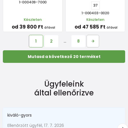
1-000409-7000
37
1-000403-0020
Készleten
Készleten
od 39 800 Ft
od 47 585 Ft
áfával
áfával
1
2
…
8
Mutasd a következő 20 terméket
Ügyfeleink
által ellenőrizve
kiváló-gyors
Ellenõrzött ügyfél, 17. 7. 2026