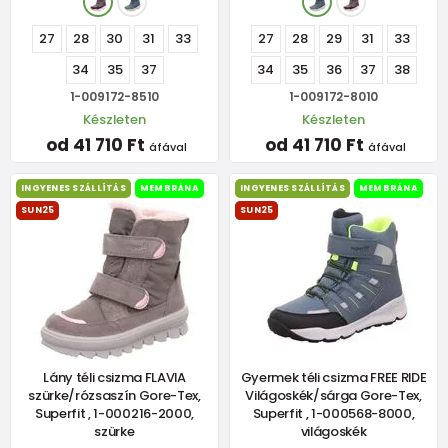
27
28
30
31
33
27
28
29
31
33
34
35
37
34
35
36
37
38
1-009172-8510
1-009172-8010
Készleten
Készleten
od 41 710 Ft
od 41 710 Ft
áfával
áfával
INGYENES SZÁLLÍTÁS
MEMBRÁNA
INGYENES SZÁLLÍTÁS
MEMBRÁNA
SUN25
SUN25
Lány téli csizma FLAVIA
Gyermek téli csizma FREE RIDE
szürke/rózsaszín Gore-Tex,
Világoskék/sárga Gore-Tex,
Superfit , 1-000216-2000,
Superfit , 1-000568-8000,
szürke
világoskék