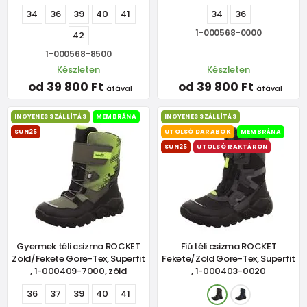
34
36
39
40
41
34
36
1-000568-0000
42
1-000568-8500
Készleten
Készleten
od 39 800 Ft
od 39 800 Ft
áfával
áfával
INGYENES SZÁLLÍTÁS
MEMBRÁNA
INGYENES SZÁLLÍTÁS
SUN25
UTOLSÓ DARABOK
MEMBRÁNA
SUN25
UTOLSÓ RAKTÁRON
Gyermek téli csizma ROCKET
Fiú téli csizma ROCKET
Zöld/Fekete Gore-Tex, Superfit
Fekete/Zöld Gore-Tex, Superfit
, 1-000409-7000, zöld
, 1-000403-0020
36
37
39
40
41