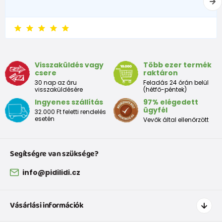
Visszaküldés vagy
Több ezer termék
csere
raktáron
30 nap az áru
Feladás 24 órán belül
visszaküldésére
(hétfő-péntek)
Ingyenes szállítás
97% elégedett
ügyfél
32.000 Ft feletti rendelés
esetén
Vevők által ellenőrzött
Segítségre van szüksége?
info@pidilidi.cz
Vásárlási információk