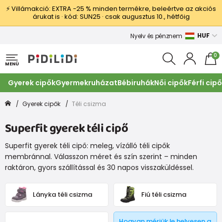
⚡ Villámakció: EXTRA −25 % minden termékre, beleértve az akciós
árukat is · kód: SUN25 · csak augusztus 10., hétfőig
HUF
Nyelv és pénznem
0
MENÜ
Gyerek cipők
Gyermekruházat
Bébiruhák
Női cipők
Férfi cip
Gyerek cipők
Téli csizma
Superfit gyerek téli cipő
Superfit gyerek téli cipő: meleg, vízálló téli cipők
membránnal. Válasszon méret és szín szerint – minden
raktáron, gyors szállítással és 30 napos visszaküldéssel.
Lányka téli csizma
Fiú téli csizma
Hogyan mérjük le helyesen a