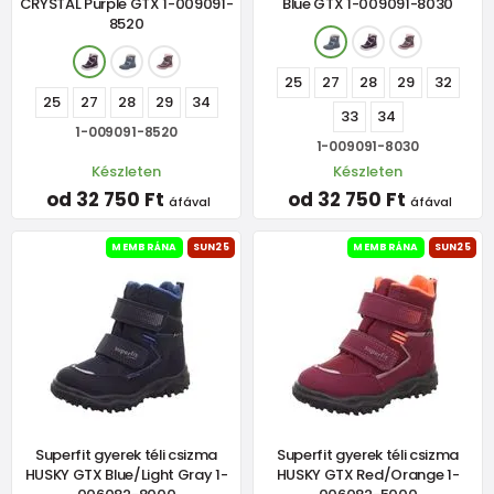
CRYSTAL Purple GTX 1-009091-
Blue GTX 1-009091-8030
8520
25
27
28
29
32
25
27
28
29
34
33
34
1-009091-8520
1-009091-8030
Készleten
Készleten
od 32 750 Ft
od 32 750 Ft
áfával
áfával
MEMBRÁNA
SUN25
MEMBRÁNA
SUN25
Superfit gyerek téli csizma
Superfit gyerek téli csizma
HUSKY GTX Blue/Light Gray 1-
HUSKY GTX Red/Orange 1-