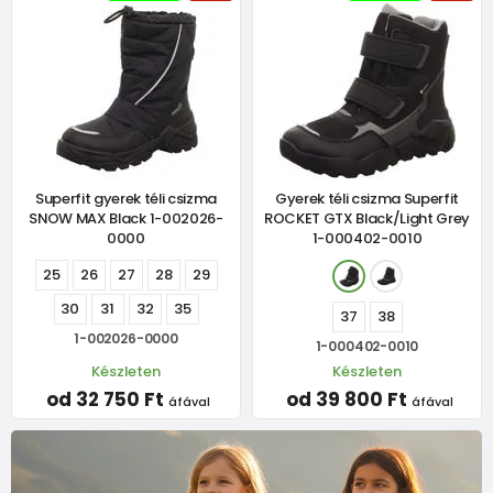
Superfit gyerek téli csizma
Gyerek téli csizma Superfit
SNOW MAX Black 1-002026-
ROCKET GTX Black/Light Grey
0000
1-000402-0010
25
26
27
28
29
30
31
32
35
37
38
1-002026-0000
1-000402-0010
Készleten
Készleten
od 32 750 Ft
od 39 800 Ft
áfával
áfával