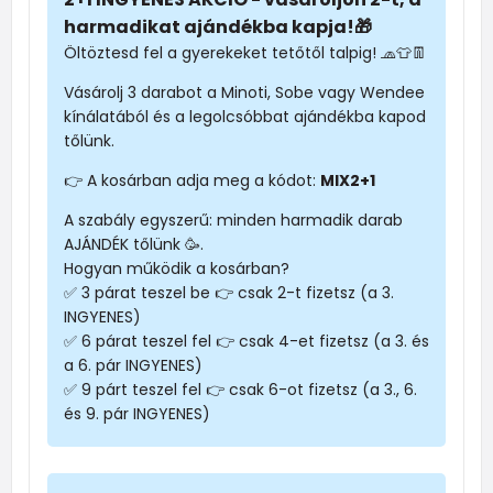
harmadikat ajándékba kapja!🎁
Öltöztesd fel a gyerekeket tetőtől talpig! 🧢👕👖
Vásárolj 3 darabot a Minoti, Sobe vagy Wendee
kínálatából és a legolcsóbbat ajándékba kapod
tőlünk.
👉 A kosárban adja meg a kódot:
MIX2+1
A szabály egyszerű: minden harmadik darab
AJÁNDÉK tőlünk 🥳.
Hogyan működik a kosárban?
✅ 3 párat teszel be 👉 csak 2-t fizetsz (a 3.
INGYENES)
✅ 6 párat teszel fel 👉 csak 4-et fizetsz (a 3. és
a 6. pár INGYENES)
✅ 9 párt teszel fel 👉 csak 6-ot fizetsz (a 3., 6.
és 9. pár INGYENES)