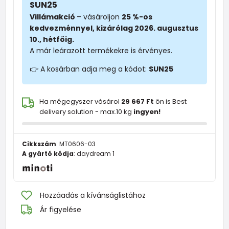
SUN25
Villámakció
– vásároljon
25 %-os
kedvezménnyel, kizárólag 2026. augusztus
10., hétfőig.
A már leárazott termékekre is érvényes.
👉 A kosárban adja meg a kódot:
SUN25
Ha mégegyszer vásárol
29 667 Ft
ön is Best
delivery solution - max.10 kg
ingyen!
Cikkszám
:
MT0606-03
A gyártó kódja
:
daydream 1
Hozzáadás a kívánságlistához
Ár figyelése