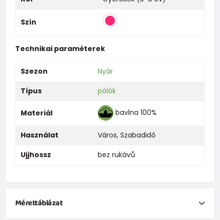
Szín
Technikai paraméterek
Szezon
Nyár
Típus
pólók
bavlna 100%
Materiál
Használat
Város
,
Szabadidő
Ujjhossz
bez rukávů
Mérettáblázat