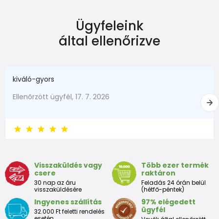
NEWBORN
Ügyfeleink
Dimensiune
Înălțime (cm)
Greutate (kg)
által ellenőrizve
New Baby
do 50
do 3,4
în termen de1 luni
do 56
do 4,5
kiváló-gyors
1 - 3 luni
56 - 62
4,5 - 6
Ellenõrzött ügyfél, 17. 7. 2026
3 - 6 luni
62 -68
6 - 8
6 - 9 luni
68 -74
8 - 9,5
9 - 12 luni
74-80
9,5 - 11
Visszaküldés vagy
Több ezer termék
csere
raktáron
Tabelul de dimensiuni aproximative pentru copii mici
30 nap az áru
Feladás 24 órán belül
visszaküldésére
(hétfő-péntek)
Ingyenes szállítás
97% elégedett
Peste
Înălțime
Taliei
Peste
ügyfél
32.000 Ft feletti rendelés
Dimensiune
bust
(cm)
(cm)
șolduri(cm)
esetén