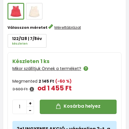
Válasszon méretet
Mérettáblázat
122/128 | 7/8év
készleten
Készleten 1 ks
Mikor szállítjuk Önnek a terméket?
Megmented
2 145 Ft
(-60 %)
od 1 455 Ft
3 600 Ft
+
Kosárba helyez
-
2+1 INGYENES AKCIÓ - vásároljon 2-t, a