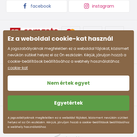
4-5 ani
104 - 110
61 - 63
59
55
facebook
instagram
59 -
55 -
5-6 ani
110 - 116
63 - 65
61
57
63 -
58 -
Ez a weboldal cookie-kat használ
7-8 ani
122 - 128
68 - 71
66
60
A jogszabályoknak megfelelően ez a weboldal fájlokat, közismert
66 -
60 -
nevükön sütiket helyez el az Ön eszközén. Kérjük, járuljon hozzá a
8-9 ani
128 - 134
71 - 74
69
62
cookie-beállítások beállításához a webhely használatához.
cookie-kat
69 -
62 -
9-10 ani
134 - 140
74 - 77
72
63
Nem értek egyet
72 -
63 -
10-11 ani
140 - 146
77 -80
75
64
Egyetértek
78 -
65 -
Felhasználási feltételek
Személyes adatok védelme
12-13 ani
152 - 158
83 - 86
A jogszabályoknak megfelelően ez a weboldal fájlokat, közismert nevükön sütiket
82
66
helyez el az Ön eszközén. Kérjük, járuljon hozzá a cookie-beállítások beállításához
pidilidi.hu © 2026. Webdesign
Litvanyi.sk
.
a webhely használatához.
Az e-shopot létrehozta