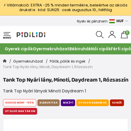
⚡ Villámakció: EXTRA −25 % minden termékre, beleértve az akciós
árukat is · kód: SUN25 · csak augusztus 10., hétfőig
HUF
Nyelv és pénznem
0
MENÜ
Gyerek cipők
Gyermekruházat
Bébiruhák
Női cipők
Férfi cip
Gyermekruházat
Pólók, pólók és ingek
Tank Top Nyári lány, Minoti, Daydream 1, Rózsaszín
Tank Top Nyári lány, Minoti, Daydream 1, Rózsaszín
Tank Top Nyári lányok Minoti Daydream 1
KEDVEZMÉNY
-60%
KIÁRUSÍTÁS
MIX2+1
UTOLSÓ DARABOK
SUN25
UTOLSÓ RAKTÁRON