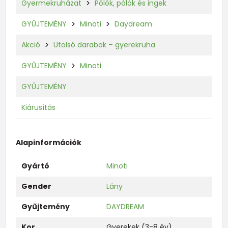
Gyermekruházat
Pólók, pólók és ingek
GYŰJTEMÉNY
Minoti
Daydream
Akció
Utolsó darabok – gyerekruha
GYŰJTEMÉNY
Minoti
GYŰJTEMÉNY
Kiárusítás
Alapinformációk
Gyártó
Minoti
Gender
Lány
Gyűjtemény
DAYDREAM
Kor
Gyerekek (3-8 év)