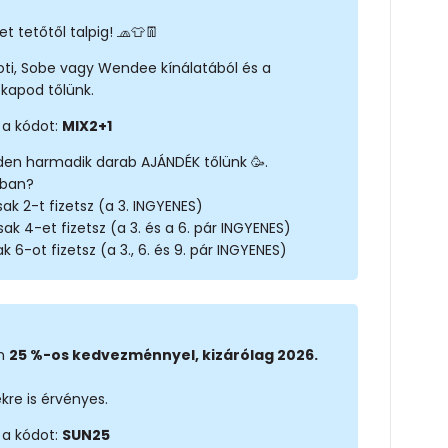
t tetőtől talpig! 🧢👕👖
noti, Sobe vagy Wendee kínálatából és a
kapod tőlünk.
 a kódot:
MIX2+1
den harmadik darab AJÁNDÉK tőlünk 🥳.
rban?
ak 2-t fizetsz (a 3. INGYENES)
sak 4-et fizetsz (a 3. és a 6. pár INGYENES)
k 6-ot fizetsz (a 3., 6. és 9. pár INGYENES)
on
25 %-os kedvezménnyel, kizárólag 2026.
kre is érvényes.
 a kódot:
SUN25