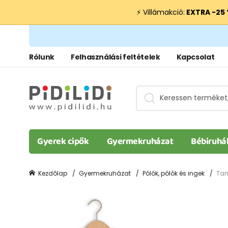
⚡ Villámakció:
EXTRA −25
Rólunk
Felhasználási feltételek
Kapcsolat
Gyerek cipők
Gyermekruházat
Bébiruhá
Kezdõlap
Gyermekruházat
Pólók, pólók és ingek
Tank