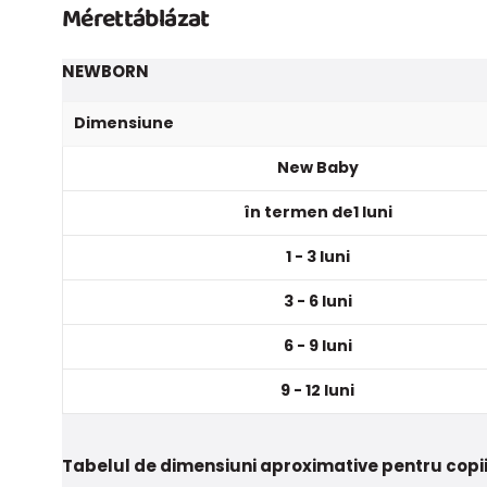
Mérettáblázat
NEWBORN
Dimensiune
New Baby
în termen de1 luni
1 - 3 luni
3 - 6 luni
6 - 9 luni
9 - 12 luni
Tabelul de dimensiuni aproximative pentru copii