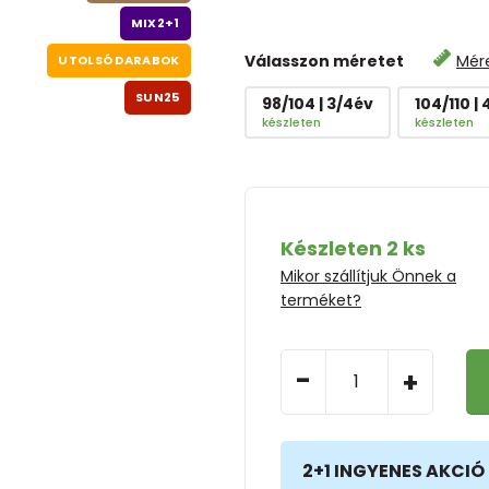
MIX2+1
Válasszon méretet
Mér
UTOLSÓ DARABOK
SUN25
98/104 | 3/4év
104/110 |
készleten
készleten
Készleten 2 ks
Mikor szállítjuk Önnek a
terméket?
-
+
2+1 INGYENES AKCIÓ 