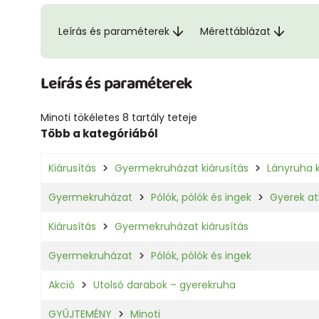
Leírás és paraméterek
Mérettáblázat
Leírás és paraméterek
Minoti tökéletes 8 tartály teteje
Több a kategóriából
Kiárusítás
Gyermekruházat kiárusítás
Lányruha k
Gyermekruházat
Pólók, pólók és ingek
Gyerek at
Kiárusítás
Gyermekruházat kiárusítás
Gyermekruházat
Pólók, pólók és ingek
Akció
Utolsó darabok – gyerekruha
GYŰJTEMÉNY
Minoti