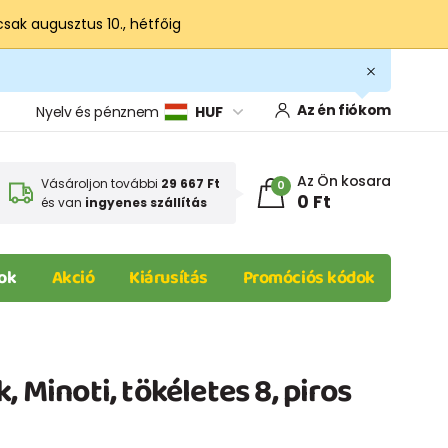
csak augusztus 10., hétfőig
Az én fiókom
Nyelv és pénznem
HUF
Az Ön kosara
Vásároljon további
29 667 Ft
0
0 Ft
és van
ingyenes szállítás
ok
Akció
Kiárusítás
Promóciós kódok
, Minoti, tökéletes 8, piros