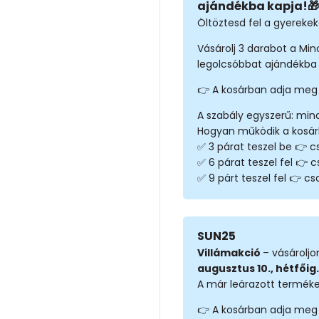
ajándékba kapja!🎁
Öltöztesd fel a gyerekeke
Vásárolj 3 darabot a Mi
legolcsóbbat ajándékba 
👉 A kosárban adja meg
A szabály egyszerű: min
Hogyan működik a kosá
✅ 3 párat teszel be 👉 cs
✅ 6 párat teszel fel 👉 c
✅ 9 párt teszel fel 👉 csa
SUN25
Villámakció
– vásárolj
augusztus 10., hétfőig.
A már leárazott terméke
👉 A kosárban adja meg