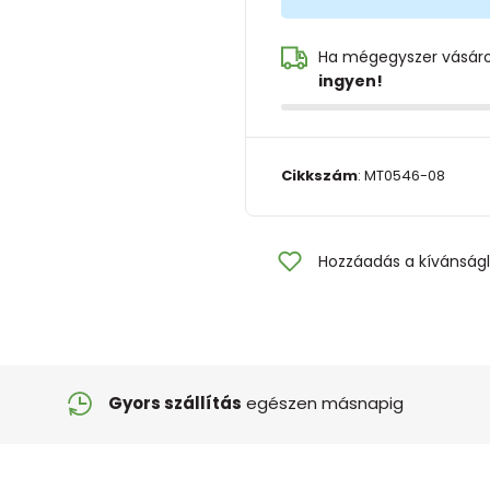
Ha mégegyszer vásár
ingyen!
Cikkszám
:
MT0546-08
Hozzáadás a kívánságl
Gyors szállítás
egészen másnapig