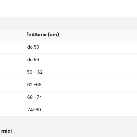
Înălțime (cm)
do 50
do 56
56 - 62
62 -68
68 -74
74-80
 mici