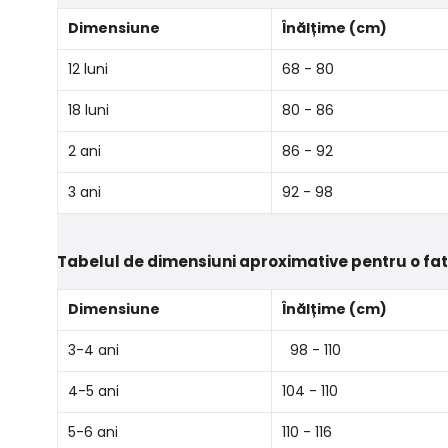
Dimensiune
Înălțime (cm)
12 luni
68 - 80
18 luni
80 - 86
2 ani
86 - 92
3 ani
92 - 98
Tabelul de dimensiuni aproximative pentru o fa
Dimensiune
Înălțime (cm)
3-4 ani
98 - 110
4-5 ani
104 - 110
5-6 ani
110 - 116