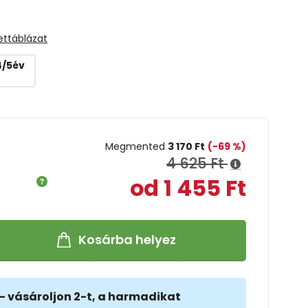
ettáblázat
 4/5év
Megmented
3 170 Ft
(-69 %)
4 625 Ft
od 1 455 Ft
Kosárba helyez
- vásároljon 2-t, a harmadikat