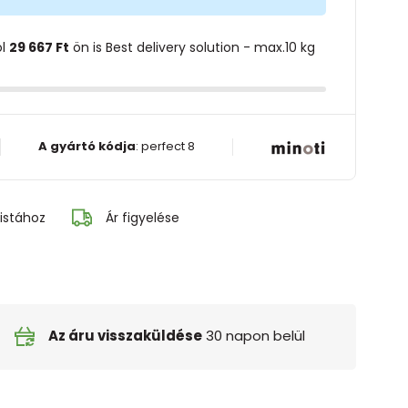
ol
29 667 Ft
ön is Best delivery solution - max.10 kg
A gyártó kódja
:
perfect 8
istához
Ár figyelése
Az áru visszaküldése
30 napon belül