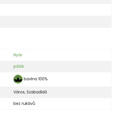
Nyár
pólók
bavlna 100%
Város
,
Szabadidő
bez rukávů