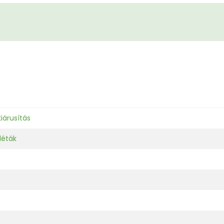
iárusítás
léták