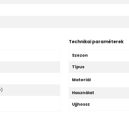
Technikai paraméterek
Szezon
Típus
Materiál
v)
Használat
Ujjhossz