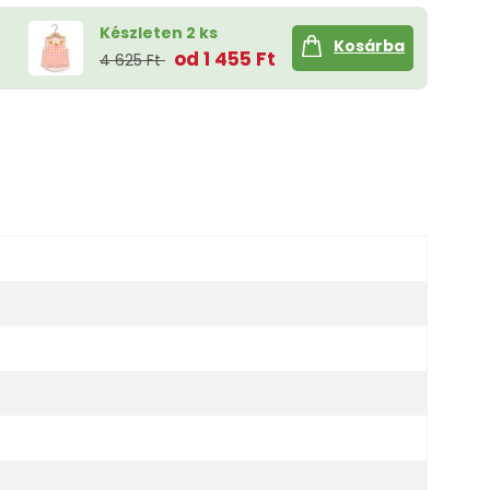
Készleten 2 ks
Kosárba
od 1 455 Ft
4 625 Ft