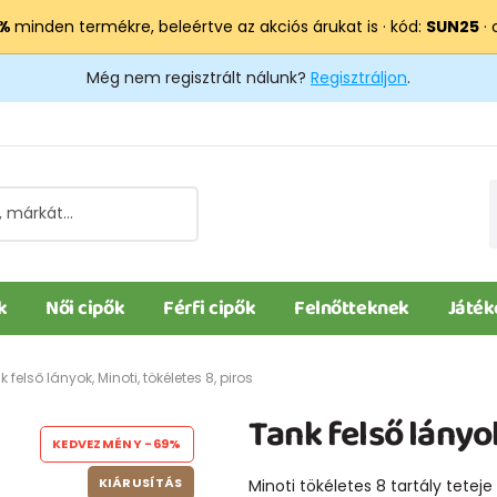
 %
minden termékre, beleértve az akciós árukat is · kód:
SUN25
· 
Még nem regisztrált nálunk?
Regisztráljon
.
k
Női cipők
Férfi cipők
Felnőtteknek
Játék
 felső lányok, Minoti, tökéletes 8, piros
Tank felső lányok
KEDVEZMÉNY
-69%
KIÁRUSÍTÁS
Minoti tökéletes 8 tartály teteje