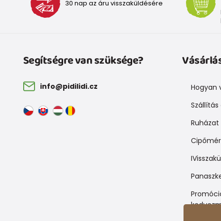
30 nap az áru visszaküldésére
Segítségre van szüksége?
Vásárlá
info@pidilidi.cz
Hogyan v
Szállítás
Ruházat 
Cipőmér
IVisszak
Panaszke
Promóció
kedvezm