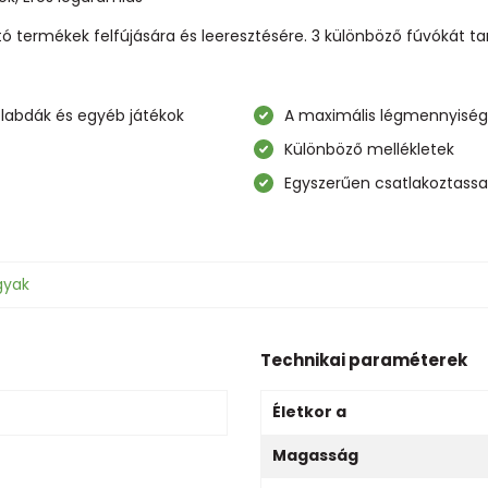
 termékek felfújására és leeresztésére. 3 különböző fúvókát t
labdák és egyéb játékok
A maximális légmennyiség 1
Különböző mellékletek
Egyszerűen csatlakoztassa 
gyak
Technikai paraméterek
Életkor a
Magasság