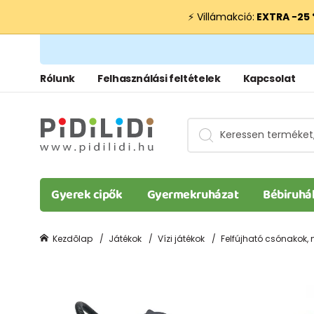
⚡ Villámakció:
EXTRA −25
Rólunk
Felhasználási feltételek
Kapcsolat
Gyerek cipők
Gyermekruházat
Bébiruhá
Kezdõlap
Játékok
Vízi játékok
Felfújható csónakok