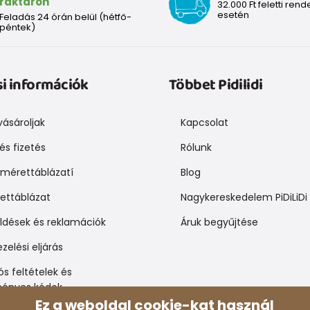
raktáron
32.000 Ft feletti rend
esetén
Feladás 24 órán belül (hétfő-
péntek)
si információk
Többet Pidilidi
ásároljak
Kapcsolat
 és fizetés
Rólunk
mérettáblázatí
Blog
ettáblázat
Nagykereskedelem PiDiLiDi
üldések és reklamációk
Áruk begyűjtése
zelési eljárás
s feltételek és
ényes kódok
Ez a weboldal cookie-kat használ