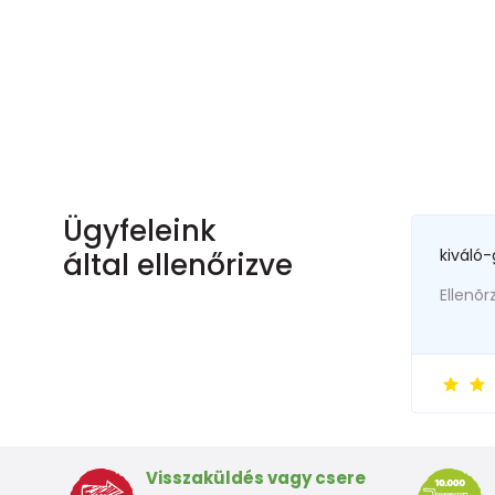
Ügyfeleink
kiváló-
által ellenőrizve
Ellenõr
Visszaküldés vagy csere