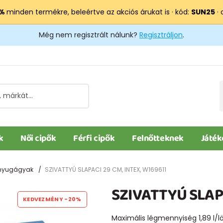
 %
minden termékre, beleértve az akciós árukat is · kód:
SUN25
· 
Még nem regisztrált nálunk?
Regisztráljon
.
k
Női cipők
Férfi cipők
Felnőtteknek
Játék
, nyugágyak
SZIVATTYÚ SLAPACI 29 CM, INTEX, W169611
SZIVATTYÚ SLAPA
KEDVEZMÉNY
-20%
Maximális légmennyiség 1,89 l/l