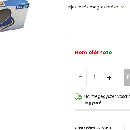
Teljes leírás megtekintése
Nem elérhető
-
+
É
Ha mégegyszer vásár
ingyen!
Cikkszám
:
W169611