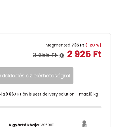
Megmented
735 Ft
(-20 %)
2 925 Ft
3 655 Ft
rdeklõdés az elérhetõségrõl
ol
29 667 Ft
ön is Best delivery solution - max.10 kg
A gyártó kódja
:
W169611