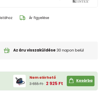
istához
Ár figyelése
Az áru visszaküldése
30 napon belül
Nem elérhető
Kosárba
2 925 Ft
3 655 Ft