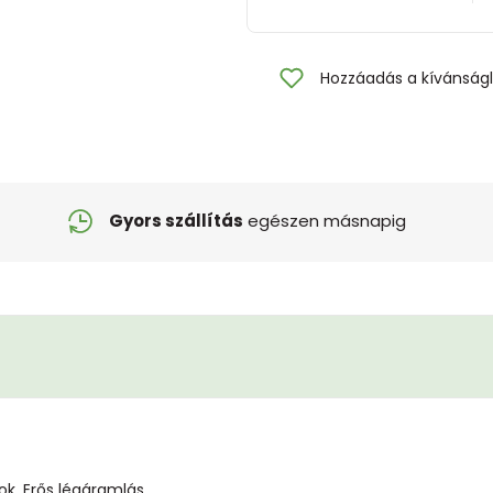
Hozzáadás a kívánságl
Gyors szállítás
egészen másnapig
ok, Erős légáramlás