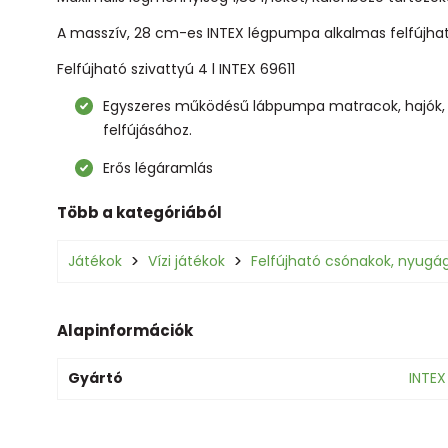
A masszív, 28 cm-es INTEX légpumpa alkalmas felfújható
Felfújható szivattyú 4 l INTEX 69611
Egyszeres működésű lábpumpa matracok, hajók, 
felfújásához.
Erős légáramlás
Több a kategóriából
Játékok
Vízi játékok
Felfújható csónakok, nyugá
Alapinformációk
Gyártó
INTEX