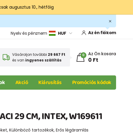
csak augusztus 10., hétfőig
Az én fiókom
Nyelv és pénznem
HUF
Az Ön kosara
Vásároljon további
29 667 Ft
0
0 Ft
és van
ingyenes szállítás
ok
Akció
Kiárusítás
Promóciós kódok
CI 29 CM, INTEX, W169611
öket, Különböző tartozékok, Erős légáramlás