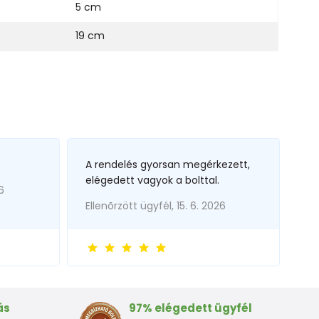
5 cm
19 cm
A rendelés gyorsan megérkezett,
elégedett vagyok a bolttal.
6
Ellenõrzött ügyfél, 15. 6. 2026
ás
97% elégedett ügyfél