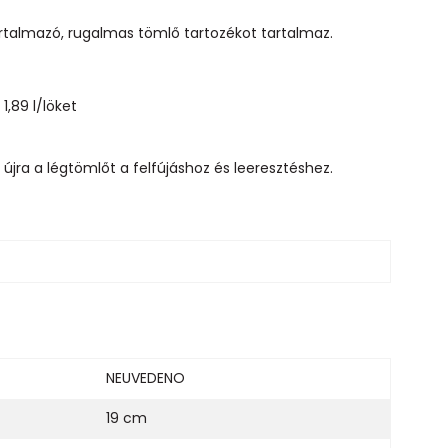
artalmazó, rugalmas tömlő tartozékot tartalmaz.
,89 l/löket
újra a légtömlőt a felfújáshoz és leeresztéshez.
NEUVEDENO
19 cm